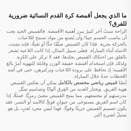
مطبوعة بالتحوير الحراري
ملابس كرة قدم
ما الذي يجعل أقمصة كرة القدم النسائية ضرورية
للفرق؟
الراحة سببٌ آخر كبيرٌ يبرز أهمية الأقمصة. فالقميص الجيد يجب
أن يناسب الجسم جيدًا وأن يُصنع من مواد تسمح لللاعبات
بالحركة بحرية. فإذا كان القميص ضيِّقًا جدًّا أو ثقيلًا، فإنه يشتت
الانتباه أثناء المباراة. فعلى سبيل المثال، إذا كانت اللاعبة تشعر
بالقلق من احتكاك القميص بجلدها، فقد لا تركز على الكرة.
ولذلك فإن استخدام أقمشة خفيفة الوزن وقابلة للتهوية أمرٌ بالغ
الأهمية؛ إذ تحافظ على برودة اللاعبات وتركيزهن، حتى في أشد
اللحظات حدةً خلال المباراة.
أيضًا
قميص رياضي مخصص بالكامل
يمكن أن يعكس القميص
هوية الفريق. ويختار العديد من الفِرق ألوانًا وتصاميم تمثّل
مدرستهم أو مجتمعهم، مما يمنح القميص معنىً رمزيًّا. فمثلًا، إذا
كان اسم الفريق مستوحى من حيوانٍ قويٍّ كالأسد أو النسر، فقد
يكون تصميم القميص جريئًا وقويًّا. فهذا ليس مجرد لعبٍ، بل هو
تمثيلٌ لشيءٍ أكبر.