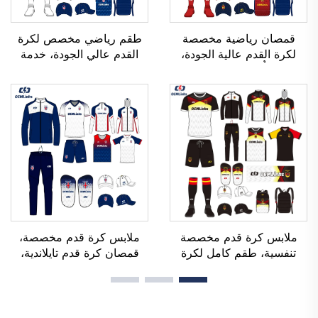
قمصان رياضية مخصصة
طقم رياضي مخصص لكرة
لكرة القدم عالية الجودة،
القدم عالي الجودة، خدمة
قابلة للتنفُّس، ومُصنَّعة حسب
تصنيع حسب الطلب (OEM)،
الطلب (OEM)، وقمصان
قمصان رياضية مخصصة
فريق كرة القدم، وملابس
لكرة القدم، أطقم زي رياضي
كرة القدم، وقمصان رياضية
لكرة القدم، قمصان رياضية
مخصصة لكرة القدم
مصنوعة باستخدام تقنية
التسامي
ملابس كرة قدم مخصصة
ملابس كرة قدم مخصصة،
تنفسية، طقم كامل لكرة
قمصان كرة قدم تايلاندية،
القدم، زي رياضي كامل لكرة
أطقم زي رياضي كاملة لكرة
القدم، تيشيرتات كرة قدم،
القدم، بدلة رياضية لكرة
طقم كرة قدم، أطقم زي
القدم، قمصان كرة قدم
رياضي، قمصان كرة قدم
مطبوعة بالتحوير الحراري،