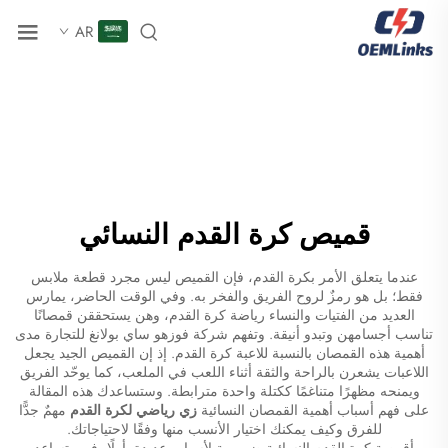
AR
قميص كرة القدم النسائي
عندما يتعلق الأمر بكرة القدم، فإن القميص ليس مجرد قطعة ملابس
فقط؛ بل هو رمزٌ لروح الفريق والفخر به. وفي الوقت الحاضر، يمارس
العديد من الفتيات والنساء رياضة كرة القدم، وهن يستحققن قمصانًا
تناسب أجسامهن وتبدو أنيقة. وتفهم شركة فوزهو ساي بولانغ للتجارة مدى
أهمية هذه القمصان بالنسبة للاعبة كرة القدم. إذ إن القميص الجيد يجعل
اللاعبات يشعرن بالراحة والثقة أثناء اللعب في الملعب، كما يوحّد الفريق
ويمنحه مظهرًا متناغمًا ككتلة واحدة مترابطة. وستساعدك هذه المقالة
على فهم أسباب أهمية القمصان النسائية
زي رياضي لكرة القدم
مهمٌ جدًّا
للفرق وكيف يمكنك اختيار الأنسب منها وفقًا لاحتياجاتك.
أقمصة كرة القدم النسائية ضرورية لأسباب عديدة. أولًا، فهي تساعد