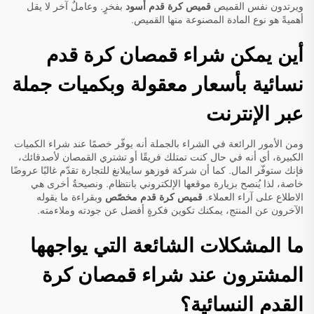
ويرتدون نفس القميص
قميص كرة قدم أسود
بفخرٍ. وعاملٌ آخر لا يقل
أهميةً هو نوع المادة المصنوعة منها القميص.
أين يمكن شراء قمصان كرة قدم
نسائية بأسعار معقولة وبكميات جملة
عبر الإنترنت
ومن الأمور الرائعة في الشراء بالجملة أنه يوفّر خصمًا عند شراء الكميات
الكبيرة، أي أنه في حال كنت تمتلك فريقًا أو تشتري القمصان لأصدقائك،
فإنك ستوفّر المال. كما أن شركة فوزهو سايبلانغ للتجارة تقدّم غالبًا عروضًا
خاصة، لذا يُنصح بزيارة موقعها الإلكتروني بانتظام. ونصيحةٌ أخرى هي
الاطلاع على آراء العملاء.
قميص كرة قدم مخصّص
وبقراءة ما يقوله
الآخرون عن المنتج، يمكنك تكوين فكرةٍ أفضل عن جودته وملاءمته.
ما المشكلات الشائعة التي يواجهها
المشترون عند شراء قمصان كرة
القدم النسائية؟