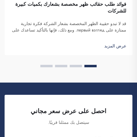
فوائد طلب حقائب ظهر مخصصة بشعارك بكميات كبيرة
للشركات
قد لا تبدو حقيبة الظهر المخصصة بشعار الشركة فكرة تجارية
ممتازة على первый взгляд. ومع ذلك، فإنها بالتأكيد تساعدك على
التميز. شركة فوزهو سايبلانغ للتجارة هي شركة تتولى طلبات هذه
الحقائب بكميات كبيرة وتوفّرها لغرض تعزيز الوعي بالعلامة
عرض المزيد
التجارية. كما تعلمون، عندما...
احصل على عرض سعر مجاني
سيتصل بك ممثلنا قريبًا.