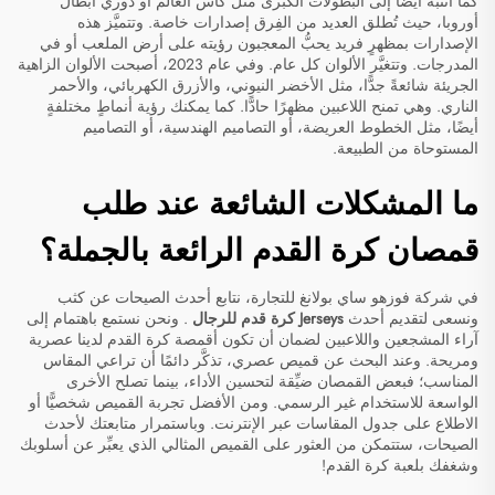
كما انتبه أيضًا إلى البطولات الكبرى مثل كأس العالم أو دوري أبطال
أوروبا، حيث تُطلق العديد من الفِرق إصدارات خاصة. وتتميَّز هذه
الإصدارات بمظهرٍ فريد يحبُّ المعجبون رؤيته على أرض الملعب أو في
المدرجات. وتتغيَّر الألوان كل عام. وفي عام 2023، أصبحت الألوان الزاهية
الجريئة شائعةً جدًّا، مثل الأخضر النيوني، والأزرق الكهربائي، والأحمر
الناري. وهي تمنح اللاعبين مظهرًا حادًّا. كما يمكنك رؤية أنماطٍ مختلفةٍ
أيضًا، مثل الخطوط العريضة، أو التصاميم الهندسية، أو التصاميم
المستوحاة من الطبيعة.
ما المشكلات الشائعة عند طلب
قمصان كرة القدم الرائعة بالجملة؟
في شركة فوزهو ساي بولانغ للتجارة، نتابع أحدث الصيحات عن كثب
ونسعى لتقديم أحدث
Jerseys كرة قدم للرجال
. ونحن نستمع باهتمام إلى
آراء المشجعين واللاعبين لضمان أن تكون أقمصة كرة القدم لدينا عصرية
ومريحة. وعند البحث عن قميص عصري، تذكَّر دائمًا أن تراعي المقاس
المناسب؛ فبعض القمصان ضيِّقة لتحسين الأداء، بينما تصلح الأخرى
الواسعة للاستخدام غير الرسمي. ومن الأفضل تجربة القميص شخصيًّا أو
الاطلاع على جدول المقاسات عبر الإنترنت. وباستمرار متابعتك لأحدث
الصيحات، ستتمكن من العثور على القميص المثالي الذي يعبِّر عن أسلوبك
وشغفك بلعبة كرة القدم!