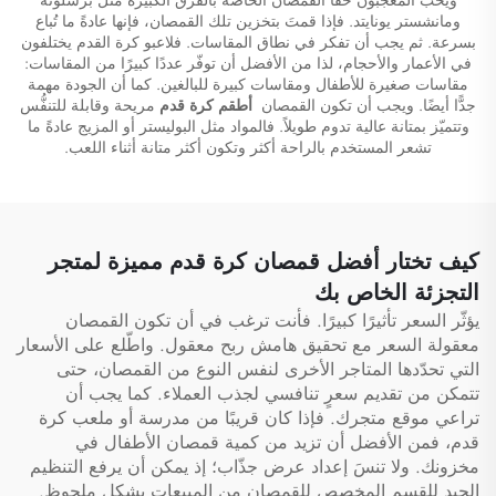
ومانشستر يونايتد. فإذا قمتَ بتخزين تلك القمصان، فإنها عادةً ما تُباع
بسرعة. ثم يجب أن تفكر في نطاق المقاسات. فلاعبو كرة القدم يختلفون
في الأعمار والأحجام، لذا من الأفضل أن توفّر عددًا كبيرًا من المقاسات:
مقاسات صغيرة للأطفال ومقاسات كبيرة للبالغين. كما أن الجودة مهمة
جدًّا أيضًا. ويجب أن تكون القمصان
أطقم كرة قدم
مريحة وقابلة للتنفُّس
وتتميّز بمتانة عالية تدوم طويلاً. فالمواد مثل البوليستر أو المزيج عادةً ما
تشعر المستخدم بالراحة أكثر وتكون أكثر متانة أثناء اللعب.
كيف تختار أفضل قمصان كرة قدم مميزة لمتجر
التجزئة الخاص بك
يؤثّر السعر تأثيرًا كبيرًا. فأنت ترغب في أن تكون القمصان
معقولة السعر مع تحقيق هامش ربح معقول. واطّلع على الأسعار
التي تحدّدها المتاجر الأخرى لنفس النوع من القمصان، حتى
تتمكن من تقديم سعرٍ تنافسي لجذب العملاء. كما يجب أن
تراعي موقع متجرك. فإذا كان قريبًا من مدرسة أو ملعب كرة
قدم، فمن الأفضل أن تزيد من كمية قمصان الأطفال في
مخزونك. ولا تنسَ إعداد عرض جذّاب؛ إذ يمكن أن يرفع التنظيم
الجيد للقسم المخصص للقمصان من المبيعات بشكل ملحوظ.