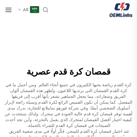
AR
قمصان كرة قدم عصرية
كرة القدم رياضة يحبها الكثيرون في جميع أنحاء العالم. ومن أجمل ما في
كرة القدم القمصان التي يرتديها اللاعبون. وتُظهر هذه القمصان ألوان
الفريق وشعاراته، مما يجعل الجماهير تشعر بأنها أقرب إلى فريقها
المفضل. كما يمكن أن تكون القميص الرائع لكرة القدم وسيلة رائعة لإبراز
أسلوبك الشخصي أيضًا. وفي شركة فوزهو سايبلانغ للتجارة، ندرك مدى
أهمية توفر قمصان كرة قدم عالية الجودة في متجرك. ولذلك سنتحدث عن
كيفية اختيار أفضل القمصان لمتجرك الذي يعمل بالتجزئة، وأين تجد أحدث
الصيحات في قمصان كرة القدم للشراء بالجملة.
عند اختيار قمصان كرة القدم للمتجر، فكّر أولًا في مدى شعبية الفريق.
ويُحب المعجبون حقًّا القمصان الخاصة بالفرق الكبيرة مثل برشلونة