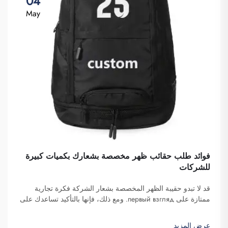
04
May
فوائد طلب حقائب ظهر مخصصة بشعارك بكميات كبيرة
للشركات
قد لا تبدو حقيبة الظهر المخصصة بشعار الشركة فكرة تجارية
ممتازة على первый взгляд. ومع ذلك، فإنها بالتأكيد تساعدك على
التميز. شركة فوزهو سايبلانغ للتجارة هي شركة تتولى طلبات هذه
الحقائب بكميات كبيرة وتوفّرها لغرض تعزيز الوعي بالعلامة
عرض المزيد