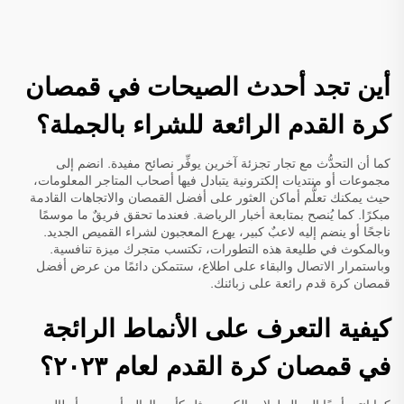
أين تجد أحدث الصيحات في قمصان
كرة القدم الرائعة للشراء بالجملة؟
كما أن التحدُّث مع تجار تجزئة آخرين يوفِّر نصائح مفيدة. انضم إلى
مجموعات أو منتديات إلكترونية يتبادل فيها أصحاب المتاجر المعلومات،
حيث يمكنك تعلُّم أماكن العثور على أفضل القمصان والاتجاهات القادمة
مبكرًا. كما يُنصح بمتابعة أخبار الرياضة. فعندما تحقق فريقٌ ما موسمًا
ناجحًا أو ينضم إليه لاعبٌ كبير، يهرع المعجبون لشراء القميص الجديد.
وبالمكوث في طليعة هذه التطورات، تكتسب متجرك ميزة تنافسية.
وباستمرار الاتصال والبقاء على اطلاع، ستتمكن دائمًا من عرض أفضل
قمصان كرة قدم رائعة على زبائنك.
كيفية التعرف على الأنماط الرائجة
في قمصان كرة القدم لعام ٢٠٢٣؟