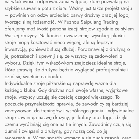
na właściwości odprowadzania wilgoci, które pozwalają na
szybkie usuwanie potu z ciała. Ważny jest także projekt stroju
– powinien on odzwierciedlać barwy drużyny oraz jej logo,
tworząc silną tożsamość. W Fuzhou Saipulang Trading
oferujemy możliwość personalizacji strojów zgodnie ze stylem
Waszej drużyny. Na koniec rozważ cenę: wysokiej jakości
stroje mogą kosztować nieco więcej, ale są lepszym
inwestycją, ponieważ służą dłużej. Porozmawiaj z drużyną o
jej potrzebach i upewnij się, że wszyscy są zadowoleni z
wyboru. Dzięki tym wskazówkom znajdziesz idealne stroje,
które sprawią, że drużyna będzie wyglądać profesjonalnie i
czuć się świetnie na boisku.
Indywidualne stroje piłkarskie są naprawdę ważne dla
każdego klubu. Gdy drużyna nosi swoje własne, wyjątkowe
stroje, wszyscy uczują się częścią czegoś większego. To
poczucie przynależności sprawia, że zawodnicy są bardziej
zmotywowani do treningów i wspólnego grania. Indywidualne
stroje zawierają nazwę drużyny, jej kolory oraz logo, dzięki
czemu wyróżniają się one na tle innych. Zawodnicy czują się
dumni i związani z drużyną, gdy noszą coś, co ją
reprezentuje. W ten sposób wzmacnia się duch zespołu oraz