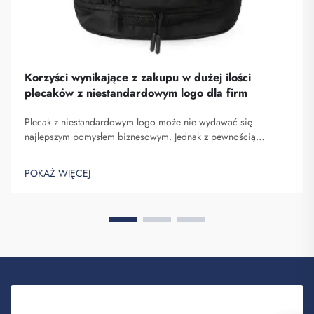
Korzyści wynikające z zakupu w dużej ilości
plecaków z niestandardowym logo dla firm
Plecak z niestandardowym logo może nie wydawać się
najlepszym pomysłem biznesowym. Jednak z pewnością
pomaga on wyróżnić się spośród konkurencji. Fuzhou
Saipulang Trading to firma, która realizuje masowe zamówienia
POKAŻ WIĘCEJ
takich plecaków w celu budowania świadomości marki. Wiesz,
kiedy ...