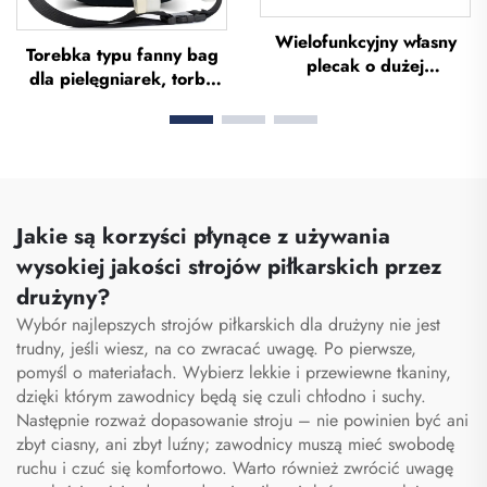
Wielofunkcyjny własny
Torebka typu fanny bag
plecak o dużej
dla pielęgniarek, torba
pojemności – torba
typu fanny pack z
sportowa do siłowni dla
wieloma przegrodami,
kobiet i mężczyzn,
etui z zamkiem
wodoodporna, z
błyskawicznym
przestrzenią na buty,
przeznaczone specjalnie
torba podróżna typu
dla personelu
duffel
Jakie są korzyści płynące z używania
medycznego, organizator
wysokiej jakości strojów piłkarskich przez
torby pielęgniarskiej,
drużyny?
torby pielęgniarskie
Wybór najlepszych strojów piłkarskich dla drużyny nie jest
trudny, jeśli wiesz, na co zwracać uwagę. Po pierwsze,
pomyśl o materiałach. Wybierz lekkie i przewiewne tkaniny,
dzięki którym zawodnicy będą się czuli chłodno i suchy.
Następnie rozważ dopasowanie stroju – nie powinien być ani
zbyt ciasny, ani zbyt luźny; zawodnicy muszą mieć swobodę
ruchu i czuć się komfortowo. Warto również zwrócić uwagę