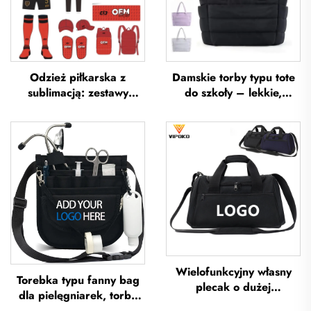
Odzież piłkarska z
Damskie torby typu tote
sublimacją: zestawy
do szkoły – lekkie,
koszulek piłkarskich dla
przeznaczone na
mężczyzn do treningów,
wycieczki i wypoczynek
niestandardowa odzież
na otwartym powietrzu,
sportowa do piłki nożnej,
miękkie torebki ręczne do
uniformy drużyn
biura, wodoodporne
piłkarskich
torby typu tote z poliestru
Wielofunkcyjny własny
Torebka typu fanny bag
plecak o dużej
dla pielęgniarek, torba
pojemności – torba
typu fanny pack z