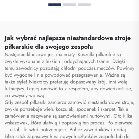
sportowa do siłowni dla
wieloma przegrodami,
kobiet i mężczyzn,
etui z zamkiem
wodoodporna, z
błyskawicznym
przestrzenią na buty,
przeznaczone specjalnie
torba podróżna typu
dla personelu
duffel
Jak wybrać najlepsze niestandardowe stroje
medycznego, organizator
piłkarskie dla swojego zespołu
torby pielęgniarskiej,
Następnie kluczowe jest materiały. Koszulki piłkarskie są
torby pielęgniarskie
zwykle wykonane z lekkich i oddychających tkanin. Dzięki
temu zawodnicy pozostają chłodni podczas meczów. Powinny
być wygodne i nie powodować przegrzewania. Ważne są
także style! Niektórzy preferują dopasowany krój, inni wolą
luźniejszy. Lepiej omówić to z zespołem, aby dowiedzieć się,
co wszyscy woliszą.
Gdy zespół piłkarski zamierza zamówić niestandardowe stroje,
zwykle potrzebuje wielu koszulek, spodenek i skarpet. Takie
zamówienia nazywane są zamówieniami hurtowymi. Oto kilka
wskazówek, które ułatwią i poprawią ten proces. Po pierwsze
– ustal, ile sztuk potrzebujesz. Policz zawodników i dodaj
kilka sztuk zapasowych na nowych członków zespołu lub do