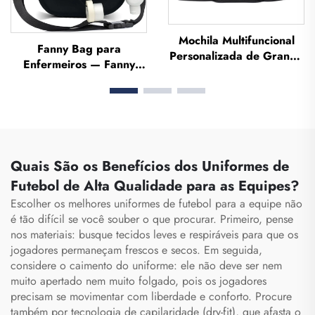
Mochila Multifuncional
Fanny Bag para
Personalizada de Grande
Enfermeiros — Fanny
Capacidade para
Pack com Múltiplos
Esportes e Academia,
Compartimentos, Estojo
para Homens e Mulheres,
Organizador com Zíper,
à Prova d'Água, com
Bolsa para Enfermeiros
Compartimento para
com Finalidade Médica
Sapatos, Mochila de
Viagem, Mochila Tipo
Quais São os Benefícios dos Uniformes de
Duffel
Futebol de Alta Qualidade para as Equipes?
Escolher os melhores uniformes de futebol para a equipe não
é tão difícil se você souber o que procurar. Primeiro, pense
nos materiais: busque tecidos leves e respiráveis para que os
jogadores permaneçam frescos e secos. Em seguida,
considere o caimento do uniforme: ele não deve ser nem
muito apertado nem muito folgado, pois os jogadores
precisam se movimentar com liberdade e conforto. Procure
também por tecnologia de capilaridade (dry-fit), que afasta o