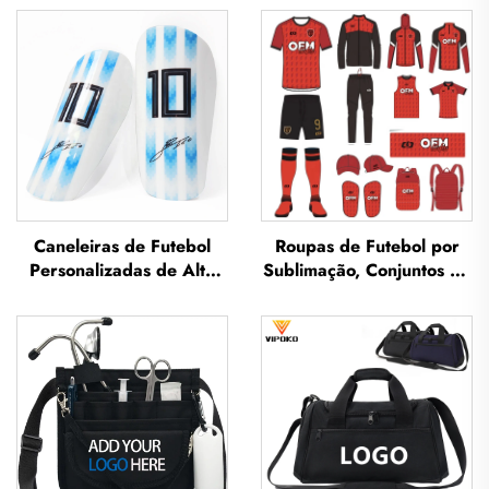
Caneleiras de Futebol
Roupas de Futebol por
Personalizadas de Alta
Sublimação, Conjuntos de
Qualidade, Protetores de
Camisetas de Futebol
Caneleira para Futebol,
para Treino Masculino,
Protetores para as
Vestuário Esportivo de
Pernas, Caneleiras para
Futebol Personalizado,
Futebol
Uniforme de Equipe de
Futebol