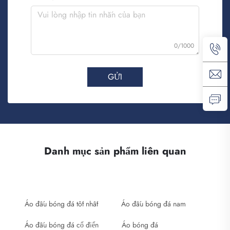
0/1000
GỬI
Danh mục sản phẩm liên quan
Áo đấu bóng đá tốt nhất
Áo đấu bóng đá nam
Áo đấu bóng đá cổ điển
Áo bóng đá