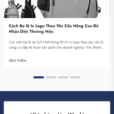
Cách Ba lô In Logo Theo Yêu Cầu Nâng Cao Độ
Nhận Diện Thương Hiệu
Các mẫu ba lô du lịch chất lượng tốt có in logo theo yêu cầu là
công cụ tiếp thị hoàn hảo dành cho doanh nghiệp. Việc thương
hiệu của bạn được hiển thị trước mặt nhiều cá nhân là một lợi thế
không thể xem nhẹ. Mỗi lần người mang ba lô của bạn trên
XEM THÊM
lưng…