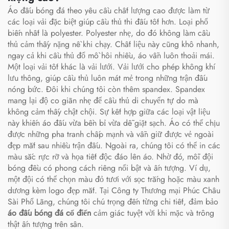
Áo đấu bóng đá theo yêu cầu chất lượng cao được làm từ
các loại vải đặc biệt giúp cầu thủ thi đấu tốt hơn. Loại phổ
biến nhất là polyester. Polyester nhẹ, do đó không làm cầu
thủ cảm thấy nặng nề khi chạy. Chất liệu này cũng khô nhanh,
ngay cả khi cầu thủ đổ mồ hôi nhiều, áo vẫn luôn thoải mái.
Một loại vải tốt khác là vải lưới. Vải lưới cho phép không khí
lưu thông, giúp cầu thủ luôn mát mẻ trong những trận đấu
nóng bức. Đôi khi chúng tôi còn thêm spandex. Spandex
mang lại độ co giãn nhẹ để cầu thủ di chuyển tự do mà
không cảm thấy chật chội. Sự kết hợp giữa các loại vật liệu
này khiến áo đấu vừa bền bỉ vừa dễ giặt sạch. Áo có thể chịu
được những pha tranh chấp mạnh và vẫn giữ được vẻ ngoài
đẹp mắt sau nhiều trận đấu. Ngoài ra, chúng tôi có thể in các
màu sắc rực rỡ và họa tiết độc đáo lên áo. Nhờ đó, mỗi đội
bóng đều có phong cách riêng nổi bật và ấn tượng. Ví dụ,
một đội có thể chọn màu đỏ tươi với sọc trắng hoặc màu xanh
dương kèm logo đẹp mắt. Tại Công ty Thương mại Phúc Châu
Sài Phổ Lãng, chúng tôi chú trọng đến từng chi tiết, đảm bảo
áo đấu bóng đá cổ điển
cảm giác tuyệt vời khi mặc và trông
thật ấn tượng trên sân.