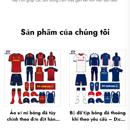
Sản phẩm của chúng tôi
Áo sơ mi bóng đá tùy
Bộ đồ tập bóng đá thoáng
chỉnh theo đơn đặt hàng
khí theo yêu cầu – Dịch
OEM, thấm hút tốt, in
vụ OEM, áo đấu bóng đá