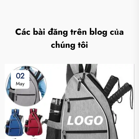
Các bài đăng trên blog của
chúng tôi
02
May