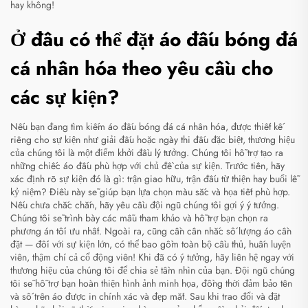
hay không!
Ở đâu có thể đặt áo đấu bóng đá
cá nhân hóa theo yêu cầu cho
các sự kiện?
Nếu bạn đang tìm kiếm áo đấu bóng đá cá nhân hóa, được thiết kế
riêng cho sự kiện như giải đấu hoặc ngày thi đấu đặc biệt, thương hiệu
của chúng tôi là một điểm khởi đầu lý tưởng. Chúng tôi hỗ trợ tạo ra
những chiếc áo đấu phù hợp với chủ đề của sự kiện. Trước tiên, hãy
xác định rõ sự kiện đó là gì: trận giao hữu, trận đấu từ thiện hay buổi lễ
kỷ niệm? Điều này sẽ giúp bạn lựa chọn màu sắc và họa tiết phù hợp.
Nếu chưa chắc chắn, hãy yêu cầu đội ngũ chúng tôi gợi ý ý tưởng.
Chúng tôi sẽ trình bày các mẫu tham khảo và hỗ trợ bạn chọn ra
phương án tối ưu nhất. Ngoài ra, cũng cần cân nhắc số lượng áo cần
đặt — đối với sự kiện lớn, có thể bao gồm toàn bộ cầu thủ, huấn luyện
viên, thậm chí cả cổ động viên! Khi đã có ý tưởng, hãy liên hệ ngay với
thương hiệu của chúng tôi để chia sẻ tầm nhìn của bạn. Đội ngũ chúng
tôi sẽ hỗ trợ bạn hoàn thiện hình ảnh minh họa, đồng thời đảm bảo tên
và số trên áo được in chính xác và đẹp mắt. Sau khi trao đổi và đặt