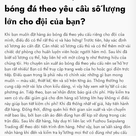
bóng đá theo yêu cầu số lượng
lớn cho đội của bạn?
Khi bạn muốn đặt hàng áo bóng đá theo yêu cầu riêng cho đội của
mình, điều đó có thể rất thú vị và hào hứng! Trước tiên, hãy xác định
số lượng áo cần đặt. Cân nhắc số lượng cầu thủ và có thể thêm một vài
chiếc dự phòng cho huấn luyện viên hoặc người hâm mộ. Sau khi đã
biết số lượng cụ thể, hãy liên hệ với một công ty như thương hiệu của
chúng tôi. Họ chuyên sản xuất áo bóng đá theo yêu cầu nên sẽ hỗ trợ
bạn rất nhiều! Bạn có thể truy cập trang web của họ hoặc gọi điện trực
tiếp. Điều quan trọng là phải nêu rõ chính xác những gì bạn mong
muốn — màu sắc, thiết kế, tên và số trên từng áo. Thông thường họ
cung cấp một vài lựa chọn kiểu dáng, vì vậy hãy xem xét kỹ tất cả các
phương án. Tiếp theo, bạn sẽ nhận được báo giá chi phí. Hãy kiểm tra
xem có ưu đãi giảm giá cho đơn hàng số lượng lớn hay không vì điều
này giúp bạn tiết kiệm chi phí! Khi đã thống nhất về giá, hãy tiến hành
đặt hàng. Đồng thời, đừng quên hỏi thời gian sản xuất và vận chuyển
mất bao lâu, bởi bạn cần áo đến đúng hạn để kịp sử dụng trong các
trận đấu. Sau khi đặt hàng, hãy duy trì liên lạc với Fuzhou Saipulang
Trading để theo dõi tiến trình đơn hàng. Như vậy, bạn sẽ sẵn sàng đón
nhận hàng khi đến và kiểm tra kỹ lưỡng mọi thứ có đúng như yêu cầu