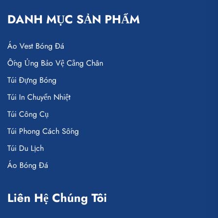
DANH MỤC SẢN PHẨM
Áo Vest Bóng Đá
Ống Ủng Bảo Vệ Cẳng Chân
Túi Đựng Bóng
Túi In Chuyển Nhiệt
Túi Công Cụ
Túi Phong Cách Sống
Túi Du Lịch
Áo Bóng Đá
Liên Hệ Chúng Tôi