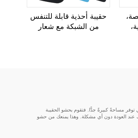
صة،
حقيبة أحذية قابلة للتنفس
ة،
من الشبكة مع شعار
قائب
مخصص، ومقاومة للماء،
تنزه
ومخصصة للطباعة
 ظهر
بالتسامي، لتخزين الأحذية
رة
وحمايتها من الغبار،
م
ومناسبة للجيم والأنشطة
تنس
الخارجية والسفر والرياضة،
للرجال
وفر مساحةً كبيرةً جدًّا. فتقوم بحشو الحقيبة
عك عند العودة دون أي مشكلة. وهذا يمنعك من حشو