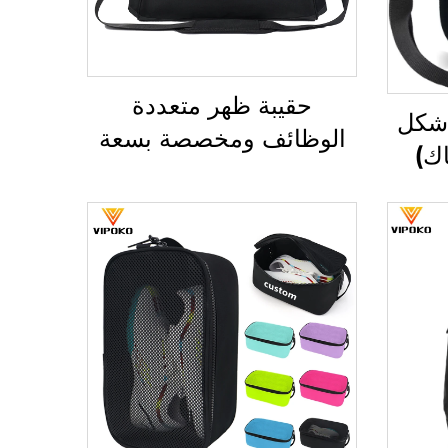
حقيبة ظهر متعددة
 شكل
الوظائف ومخصصة بسعة
ك)
كبيرة، حقيبة رياضية ولياقة
غلاف
بدنية للرجال والنساء،
سام
مقاومة للماء، تحتوي على
نظمة
مساحة مخصصة لأحذية،
حقيبة سفر نوع دافل، حقيبة
ئب
دافل