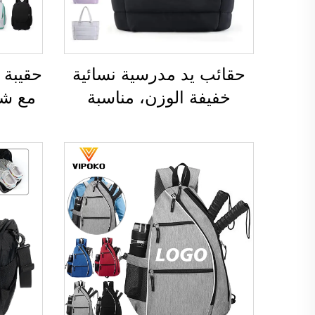
حقائب يد مدرسية نسائية
حقيبة 
خفيفة الوزن، مناسبة
مع شع
للأنشطة الخارجية والترفيه
مضا
والسفر، وحقائب يد ناعمة
الطائر
للسيدات العاملات في
لمضر
المكاتب، ومقاومة للماء،
الب
مصنوعة من البوليستر
الطا