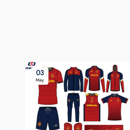
03
May