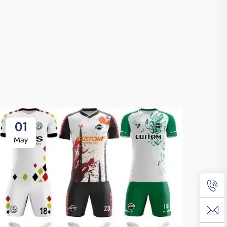
01
May