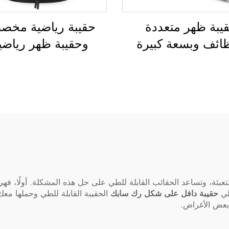
يبة ظهر متعددة
حقيبة رياضية مخص
ظائف وبسعة كبيرة
وحقيبة ظهر رياضي
 للنساء والرجال،
وحقائب مدرسية، وح
ة للماء، مع مساحة
سفر، وحقائب ظهر لل
 للأحذية، وحقيبة
في الطبيعة، وحقائب
ل للسفر والأنشطة
للعب كرة السلة وك
الخارجية
القدم وكرة القد
الأمريكية، وحقيبة ل
وكرة سلة
بئة، وتساعد الحقائب القابلة للطي على حل هذه المشكلة. أولًا، فهي ت
 طي
حقيبة دافل على شكل رك سابك
الحقيبة القابلة للطي وحملها م
بعض الأغراض.