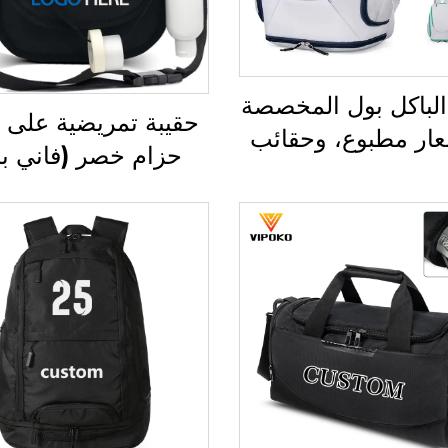
الباكل بول المخصصة
حقيبة تمريضية على
ار مطبوع، وحقائب
حزام خصر (فاني با
ربة التنس وريشة
متعددة الجيوب، مع 
، وحقيبة ريشة الطائر
جيبي يحتوي على أق
ب الريشة، وحقيبة
متعددة، وسحّاب، وم
ادل والتنس وريشة
خاصة بالممرضين
ئر لمضارب الريشة
والممرضات، وحقا
تمريض طبية