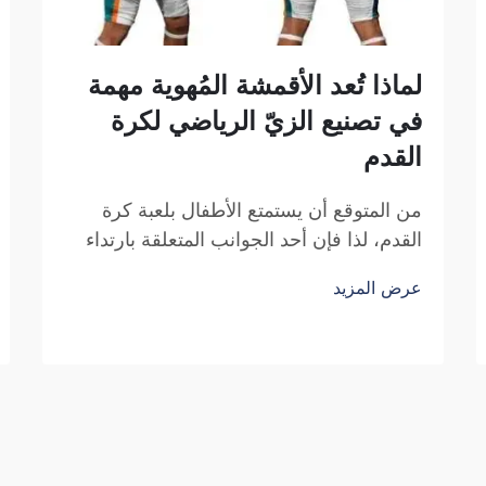
لماذا تُعد الأقمشة المُهوية مهمة
في تصنيع الزيّ الرياضي لكرة
القدم
من المتوقع أن يستمتع الأطفال بلعبة كرة
القدم، لذا فإن أحد الجوانب المتعلقة بارتداء
الزيّ الرياضي هو شعورهم بالراحة أثناء
عرض المزيد
ارتدائه. وما أعتبره مهماً في المادة
المستخدمة في صنع هذه الزيّات هو قدرتها
على التهوية، شركة فوزهو سايبلانغ للتجارة...