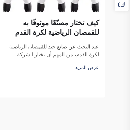
كيف تختار مصنّعًا موثوقًا به
للقمصان الرياضية لكرة القدم
عند البحث عن صانع جيد للقمصان الرياضية
لكرة القدم، من المهم أن تختار الشركة
المناسبة. فأنت تبحث عن شركةٍ موثوقةٍ وتُنتج
عرض المزيد
قمصانًا رياضيةً عالية الجودة. وتشكل شركة
فوزهو ساي بولانغ للتجارة خيارًا ممتازًا في
هذا المجال. فهي متخصصة في إنتاج القمصان
الرياضية لكرة القدم التي تكون...