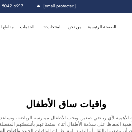
8 5042 6917
[email protected]
الصفحة الرئيسية
من نحن
المنتجات
الخدمات
مقاطع ال
واقيات ساق الأطفال
اية الأهمية لأي رياضي صغير. ويحب الأطفال ممارسة الرياضة، وتساع
مية الحفاظ على سلامة الأطفال أثناء استمتاعهم بأنشطتهم المفضلة. و
أن يشعروا بالثقل أو التقييد المفرط. إن الواقيات الجيدة
واقيات ال