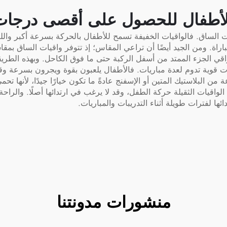
لأطفال للحصول على أقصى درجات 
 الساق. فالواقيات الخفيفة تسمح للأطفال بالحركة بسرعة أكبر والل
لمباراة. ومن الجيد أيضًا أن تراعي المقاس؛ إذ تتوفر واقيات الساق 
اقي الجزء الممتد من أسفل الركبة حتى ما فوق الكاحل. وبهذه الطريق
ت قوية تدوم لعدة مباريات. فالأطفال يلعبون بقوة ويجرون بسرعة وقد يس
 من البلاستيك المتين أو الإسفنج عادةً ما تكون خيارًا جيدًا، لأنها 
واقيات الثقيلة حركة الطفل، وقد لا يرغب في ارتدائها أصلًا. والراح
ئها لفترات طويلة أثناء التدريبات والمباريات.
منشورات مدونتنا