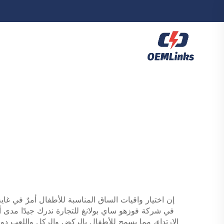
إن اختيار واقيات الساق المناسبة للأطفال أمرٌ في غ
في شركة فوزهو ساي بولانغ للتجارة ندرك جيدًا مدى أه
الارتداء، مما يسمح للأطفال بالركض والركل واللعب دون 