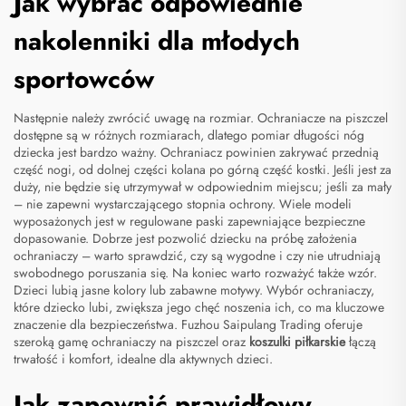
Jak wybrać odpowiednie
nakolenniki dla młodych
sportowców
Następnie należy zwrócić uwagę na rozmiar. Ochraniacze na piszczel
dostępne są w różnych rozmiarach, dlatego pomiar długości nóg
dziecka jest bardzo ważny. Ochraniacz powinien zakrywać przednią
część nogi, od dolnej części kolana po górną część kostki. Jeśli jest za
duży, nie będzie się utrzymywał w odpowiednim miejscu; jeśli za mały
– nie zapewni wystarczającego stopnia ochrony. Wiele modeli
wyposażonych jest w regulowane paski zapewniające bezpieczne
dopasowanie. Dobrze jest pozwolić dziecku na próbę założenia
ochraniaczy – warto sprawdzić, czy są wygodne i czy nie utrudniają
swobodnego poruszania się. Na koniec warto rozważyć także wzór.
Dzieci lubią jasne kolory lub zabawne motywy. Wybór ochraniaczy,
które dziecko lubi, zwiększa jego chęć noszenia ich, co ma kluczowe
znaczenie dla bezpieczeństwa. Fuzhou Saipulang Trading oferuje
szeroką gamę ochraniaczy na piszczel oraz
koszulki piłkarskie
łączą
trwałość i komfort, idealne dla aktywnych dzieci.
Jak zapewnić prawidłowy