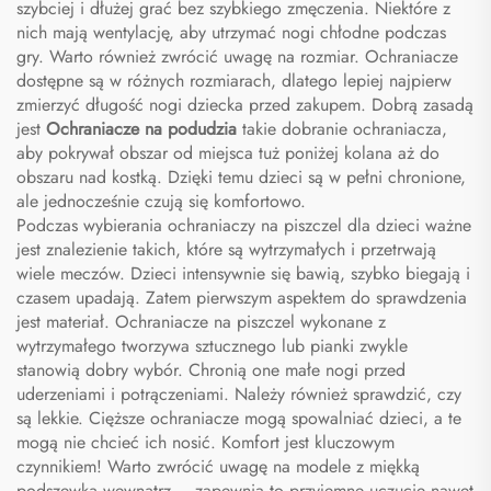
szybciej i dłużej grać bez szybkiego zmęczenia. Niektóre z
nich mają wentylację, aby utrzymać nogi chłodne podczas
gry. Warto również zwrócić uwagę na rozmiar. Ochraniacze
dostępne są w różnych rozmiarach, dlatego lepiej najpierw
zmierzyć długość nogi dziecka przed zakupem. Dobrą zasadą
jest
Ochraniacze na podudzia
takie dobranie ochraniacza,
aby pokrywał obszar od miejsca tuż poniżej kolana aż do
obszaru nad kostką. Dzięki temu dzieci są w pełni chronione,
ale jednocześnie czują się komfortowo.
Podczas wybierania ochraniaczy na piszczel dla dzieci ważne
jest znalezienie takich, które są wytrzymałych i przetrwają
wiele meczów. Dzieci intensywnie się bawią, szybko biegają i
czasem upadają. Zatem pierwszym aspektem do sprawdzenia
jest materiał. Ochraniacze na piszczel wykonane z
wytrzymałego tworzywa sztucznego lub pianki zwykle
stanowią dobry wybór. Chronią one małe nogi przed
uderzeniami i potrączeniami. Należy również sprawdzić, czy
są lekkie. Cięższe ochraniacze mogą spowalniać dzieci, a te
mogą nie chcieć ich nosić. Komfort jest kluczowym
czynnikiem! Warto zwrócić uwagę na modele z miękką
podszewką wewnątrz – zapewnia to przyjemne uczucie nawet