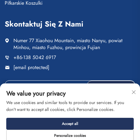
Piłkarskie Koszulki
Skontaktuj Się Z Nami
Numer 77 Xiaohou Mountain, miasto Nanyu, powiat
Minhou, miasto Fuzhou, prowincja Fujian
+86-138 5042 6917
[email protected]
Wyślij
We value your privacy
We use cookies and similar tools to provide our services. If you
don't want to accept all cookies, click Personalize cookies.
Copyright © Fuzhou Saipulang Trading Co., Ltd. Wszelkie
Accept all
prawa zastrzeżone
Polityka prywatności
Blog
Personalize cookies
O nas
Kontakt
Usługi