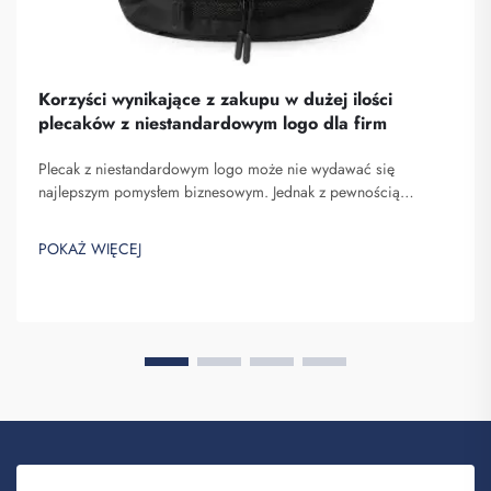
Korzyści wynikające z zakupu w dużej ilości
plecaków z niestandardowym logo dla firm
Plecak z niestandardowym logo może nie wydawać się
najlepszym pomysłem biznesowym. Jednak z pewnością
pomaga on wyróżnić się spośród konkurencji. Fuzhou
Saipulang Trading to firma, która realizuje masowe zamówienia
POKAŻ WIĘCEJ
takich plecaków w celu budowania świadomości marki. Wiesz,
kiedy ...