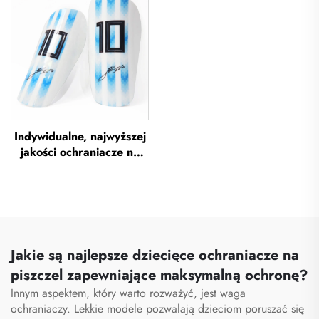
Indywidualne, najwyższej
jakości ochraniacze na
piszczel do piłki nożnej,
ochraniacze na piszczel
do piłki nożnej, ochrona
na nogi, ochraniacze na
piszczel do piłki nożnej
Jakie są najlepsze dziecięce ochraniacze na
piszczel zapewniające maksymalną ochronę?
Innym aspektem, który warto rozważyć, jest waga
ochraniaczy. Lekkie modele pozwalają dzieciom poruszać się