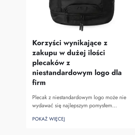
Korzyści wynikające z
zakupu w dużej ilości
plecaków z
niestandardowym logo dla
firm
Plecak z niestandardowym logo może nie
wydawać się najlepszym pomysłem
biznesowym. Jednak z pewnością pomaga
POKAŻ WIĘCEJ
on wyróżnić się spośród konkurencji.
Fuzhou Saipulang Trading to firma, która