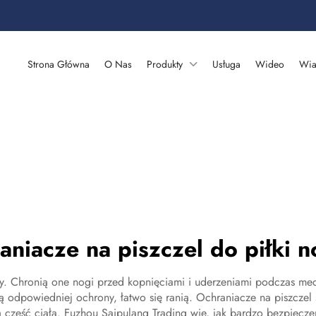
Strona Główna
O Nas
Produkty
Usługa
Wideo
Wia
aniacze na piszczel do piłki n
y. Chronią one nogi przed kopnięciami i uderzeniami podczas mecz
ą odpowiedniej ochrony, łatwo się ranią. Ochraniacze na piszczel
 część ciała. Fuzhou Saipulang Trading wie, jak bardzo bezpiecze