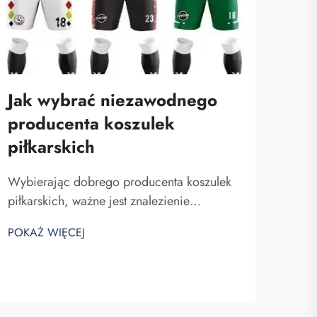
Jak wybrać niezawodnego
Tre
producenta koszulek
str
piłkarskich
do
dr
Wybierając dobrego producenta koszulek
piłkarskich, ważne jest znalezienie
Stro
odpowiedniego partnera. Szukasz firmy,
druży
POKAŻ WIĘCEJ
która jest wiarygodna i wytwarza koszulki
duch
POKA
wysokiej jakości. Fuzhou Saipulang Trading
Fuzh
to doskonały wybór. Specjalizuje się w
bard
tworzeniu koszulek piłkarskich, które są...
Nosz