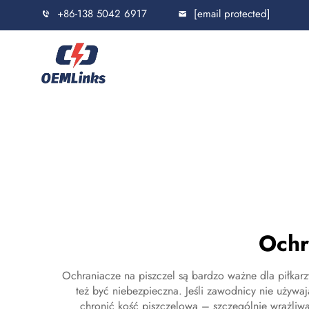
+86-138 5042 6917
[email protected]
Ochr
Ochraniacze na piszczel są bardzo ważne dla piłkarz
też być niebezpieczna. Jeśli zawodnicy nie używaj
chronić kość piszczelową – szczególnie wrażliwą