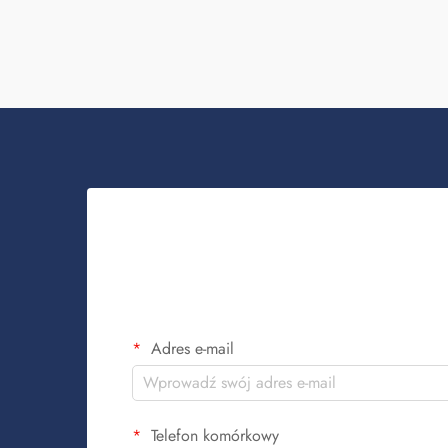
realizuje masowe zamówienia takich
plecaków w celu budowania świadomości
marki. Wiesz, kiedy ...
Adres e-mail
Telefon komórkowy