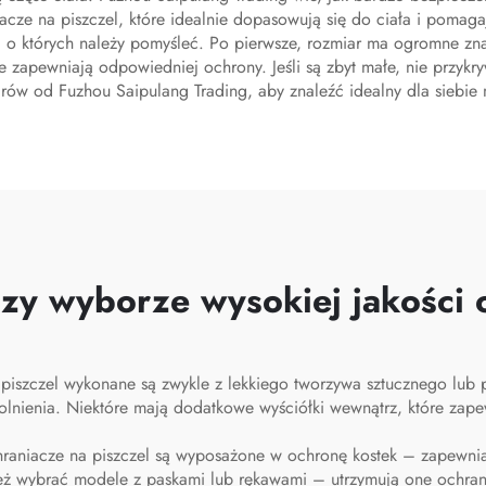
acze na piszczel, które idealnie dopasowują się do ciała i pomaga
zy, o których należy pomyśleć. Po pierwsze, rozmiar ma ogromne z
 nie zapewniają odpowiedniej ochrony. Jeśli są zbyt małe, nie przyk
rów od Fuzhou Saipulang Trading, aby znaleźć idealny dla siebie
zy wyborze wysokiej jakości o
piszczel wykonane są zwykle z lekkiego tworzywa sztucznego lub p
lnienia. Niektóre mają dodatkowe wyściółki wewnątrz, które zapew
hraniacze na piszczel są wyposażone w ochronę kostek – zapewni
ż wybrać modele z paskami lub rękawami – utrzymują one ochrani