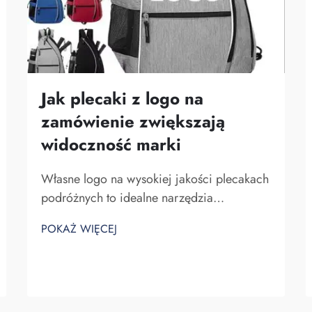
Jak plecaki z logo na
zamówienie zwiększają
widoczność marki
Własne logo na wysokiej jakości plecakach
podróżnych to idealne narzędzia
marketingowe dla firmy. Nie można zaniżać
POKAŻ WIĘCEJ
znaczenia faktu, że nazwa Twojej marki
pojawia się przed oczami wielu osób. Za
każdym razem, gdy osoba niosąca Twój
plecak na plecach...