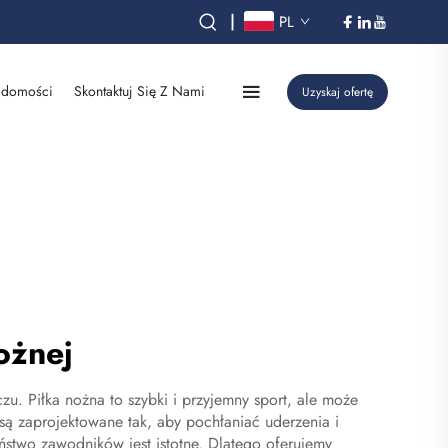
|
PL
domości
Skontaktuj Się Z Nami
Uzyskaj ofertę
ożnej
u. Piłka nożna to szybki i przyjemny sport, ale może
 są zaprojektowane tak, aby pochłaniać uderzenia i
ństwo zawodników jest istotne. Dlatego oferujemy