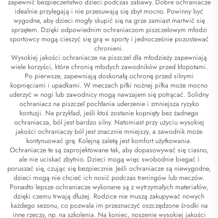
zapewnić bezpieczeństwo dzieci podczas zabawy. Dobre ochraniacze
idealnie przylegają i nie przesuwają się zbyt mocno. Powinny być
wygodne, aby dzieci mogły skupić się na grze zamiast martwić się
sprzętem. Dzięki odpowiednim ochraniaczom piszczelowym młodzi
sportowcy mogą cieszyć się grą w sporty i jednocześnie pozostawać
chronieni.
Wysokiej jakości ochraniacze na piszczel dla młodzieży zapewniają
wiele korzyści, które chronią młodych zawodników przed kłopotami.
Po pierwsze, zapewniają doskonałą ochronę przed silnymi
kopnięciami i upadkami. W meczach piłki nożnej piłka może mocno
uderzyć w nogi lub zawodnicy mogą nawzajem się potrącać. Solidny
ochraniacz na piszczel pochłania uderzenie i zmniejsza ryzyko
kontuzji. Na przykład, jeśli ktoś zostanie kopnięty bez żadnego
ochraniacza, ból jest bardzo silny. Natomiast przy użyciu wysokiej
jakości ochraniaczy ból jest znacznie mniejszy, a zawodnik może
kontynuować grę. Kolejną zaletą jest komfort użytkowania.
Ochraniacze te są zaprojektowane tak, aby dopasowywać się ciasno,
ale nie uciskać zbytnio. Dzieci mogą więc swobodnie biegać i
poruszać się, czując się bezpiecznie. Jeśli ochraniacze są niewygodne,
dzieci mogą nie chcieć ich nosić podczas treningów lub meczów.
Ponadto lepsze ochraniacze wykonane są z wytrzymałych materiałów,
dzięki czemu trwają dłużej. Rodzice nie muszą zakupywać nowych
każdego sezonu, co pozwala im przeznaczyć oszczędzone środki na
inne rzeczy, np. na szkolenia. Na koniec, noszenie wysokiej jakości