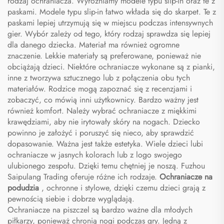
rodzaj ochraniacza. Wyróżniamy modele typu slip-in oraz te z
paskami. Modele typu slip-in łatwo wkłada się do skarpet. Te z
paskami lepiej utrzymują się w miejscu podczas intensywnych
gier. Wybór zależy od tego, który rodzaj sprawdza się lepiej
dla danego dziecka. Materiał ma również ogromne
znaczenie. Lekkie materiały są preferowane, ponieważ nie
obciążają dzieci. Niektóre ochraniacze wykonane są z pianki,
inne z tworzywa sztucznego lub z połączenia obu tych
materiałów. Rodzice mogą zapoznać się z recenzjami i
zobaczyć, co mówią inni użytkownicy. Bardzo ważny jest
również komfort. Należy wybrać ochraniacze z miękkimi
krawędziami, aby nie irytowały skóry na nogach. Dziecko
powinno je założyć i poruszyć się nieco, aby sprawdzić
dopasowanie. Ważna jest także estetyka. Wiele dzieci lubi
ochraniacze w jasnych kolorach lub z logo swojego
ulubionego zespołu. Dzięki temu chętniej je noszą. Fuzhou
Saipulang Trading oferuje różne ich rodzaje.
Ochraniacze na
podudzia
, ochronne i stylowe, dzięki czemu dzieci grają z
pewnością siebie i dobrze wyglądają.
Ochraniacze na piszczel są bardzo ważne dla młodych
piłkarzy, ponieważ chronią nogi podczas gry. Jedną z