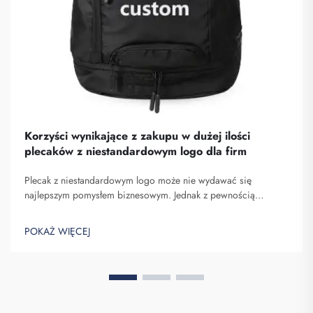
Korzyści wynikające z zakupu w dużej ilości
plecaków z niestandardowym logo dla firm
Plecak z niestandardowym logo może nie wydawać się
najlepszym pomysłem biznesowym. Jednak z pewnością
pomaga on wyróżnić się spośród konkurencji. Fuzhou
Saipulang Trading to firma, która realizuje masowe zamówienia
POKAŻ WIĘCEJ
takich plecaków w celu budowania świadomości marki. Wiesz,
kiedy ...