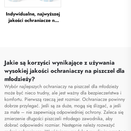
Indywidualne, najwyższej
jakości ochraniacze na
piszczel do piłki nożnej,
ochraniacze na piszczel
do piłki nożnej, ochrona
na nogi, ochraniacze na
piszczel do piłki nożnej
Jakie są korzyści wynikające z używania
wysokiej jakości ochraniaczy na piszczel dla
młodzieży?
Wybór najlepszych ochraniaczy na piszczel dla młodzieży
może być nieco trudny, ale jest ważny dla bezpieczeństwa i
komfortu. Pierwszą rzeczą jest rozmiar. Ochraniacze powinny
dobrze przylegać. Jeśli są za duże, mogą się ślizgać, a jeśli
za małe – nie zapewniają odpowiedniej ochrony. Zaleca się
zmierzenie długości piszczeli młodego zawodnika, aby
dobrać odpowiedni rozmiar. Następnie należy rozważyć