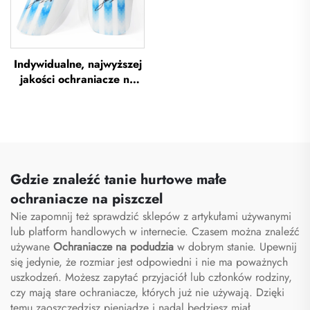
Indywidualne, najwyższej
jakości ochraniacze na
piszczel do piłki nożnej,
ochraniacze na piszczel
do piłki nożnej, ochrona
na nogi, ochraniacze na
piszczel do piłki nożnej
Gdzie znaleźć tanie hurtowe małe
ochraniacze na piszczel
Nie zapomnij też sprawdzić sklepów z artykułami używanymi
lub platform handlowych w internecie. Czasem można znaleźć
używane
Ochraniacze na podudzia
w dobrym stanie. Upewnij
się jedynie, że rozmiar jest odpowiedni i nie ma poważnych
uszkodzeń. Możesz zapytać przyjaciół lub członków rodziny,
czy mają stare ochraniacze, których już nie używają. Dzięki
temu zaoszczędzisz pieniądze i nadal będziesz miał