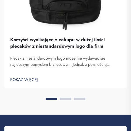
Korzyści wynikające z zakupu w dużej ilości
plecaków z niestandardowym logo dla firm
Plecak z niestandardowym logo może nie wydawać się
najlepszym pomysłem biznesowym. Jednak z pewnością
pomaga on wyróżnić się spośród konkurencji. Fuzhou
Saipulang Trading to firma, która realizuje masowe zamówienia
POKAŻ WIĘCEJ
takich plecaków w celu budowania świadomości marki. Wiesz,
kiedy ...