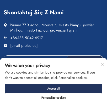
Skontaktuj Się Z Nami
Numer 77 Xiaohou Mountain, miasto Nanyu, powiat
Minhou, miasto Fuzhou, prowincja Fujian
+86-138 5042 6917
[email protected]
Wyślij
We value your privacy
We use cookies and similar tools to provide our services. If you
don't want to accept all cookies, click Personalize cookies.
Copyright © Fuzhou Saipulang Trading Co., Ltd. Wszelkie
Accept all
prawa zastrzeżone
Polityka prywatności
Blog
Personalize cookies
O nas
Kontakt
Usługi