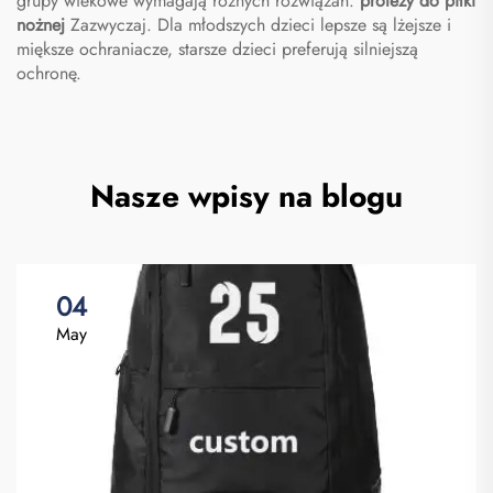
grupy wiekowe wymagają różnych rozwiązań.
protezy do piłki
nożnej
Zazwyczaj. Dla młodszych dzieci lepsze są lżejsze i
miększe ochraniacze, starsze dzieci preferują silniejszą
ochronę.
Nasze wpisy na blogu
04
May