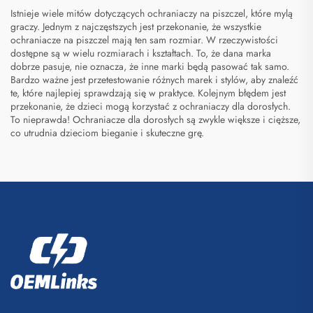
Istnieje wiele mitów dotyczących ochraniaczy na piszczel, które mylą
graczy. Jednym z najczęstszych jest przekonanie, że wszystkie
ochraniacze na piszczel mają ten sam rozmiar. W rzeczywistości
dostępne są w wielu rozmiarach i kształtach. To, że dana marka
dobrze pasuje, nie oznacza, że inne marki będą pasować tak samo.
Bardzo ważne jest przetestowanie różnych marek i stylów, aby znaleźć
te, które najlepiej sprawdzają się w praktyce. Kolejnym błędem jest
przekonanie, że dzieci mogą korzystać z ochraniaczy dla dorosłych.
To nieprawda! Ochraniacze dla dorosłych są zwykle większe i cięższe,
co utrudnia dzieciom bieganie i skuteczne grę.