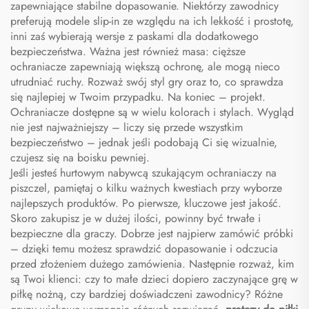
zapewniające stabilne dopasowanie. Niektórzy zawodnicy
preferują modele slip-in ze względu na ich lekkość i prostotę,
inni zaś wybierają wersje z paskami dla dodatkowego
bezpieczeństwa. Ważna jest również masa: cięższe
ochraniacze zapewniają większą ochronę, ale mogą nieco
utrudniać ruchy. Rozważ swój styl gry oraz to, co sprawdza
się najlepiej w Twoim przypadku. Na koniec – projekt.
Ochraniacze dostępne są w wielu kolorach i stylach. Wygląd
nie jest najważniejszy – liczy się przede wszystkim
bezpieczeństwo – jednak jeśli podobają Ci się wizualnie,
czujesz się na boisku pewniej.
Jeśli jesteś hurtowym nabywcą szukającym ochraniaczy na
piszczel, pamiętaj o kilku ważnych kwestiach przy wyborze
najlepszych produktów. Po pierwsze, kluczowe jest jakość.
Skoro zakupisz je w dużej ilości, powinny być trwałe i
bezpieczne dla graczy. Dobrze jest najpierw zamówić próbki
– dzięki temu możesz sprawdzić dopasowanie i odczucia
przed złożeniem dużego zamówienia. Następnie rozważ, kim
są Twoi klienci: czy to małe dzieci dopiero zaczynające grę w
piłkę nożną, czy bardziej doświadczeni zawodnicy? Różne