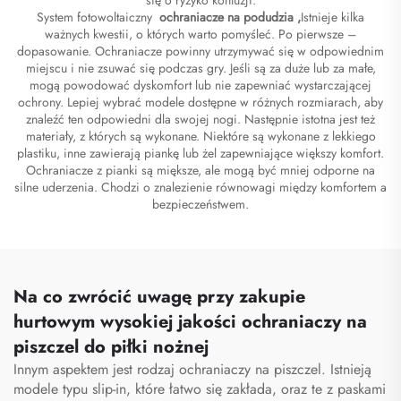
System fotowoltaiczny
ochraniacze na podudzia
,
Istnieje kilka
ważnych kwestii, o których warto pomyśleć. Po pierwsze –
dopasowanie. Ochraniacze powinny utrzymywać się w odpowiednim
miejscu i nie zsuwać się podczas gry. Jeśli są za duże lub za małe,
mogą powodować dyskomfort lub nie zapewniać wystarczającej
ochrony. Lepiej wybrać modele dostępne w różnych rozmiarach, aby
znaleźć ten odpowiedni dla swojej nogi. Następnie istotna jest też
materiały, z których są wykonane. Niektóre są wykonane z lekkiego
plastiku, inne zawierają piankę lub żel zapewniające większy komfort.
Ochraniacze z pianki są miększe, ale mogą być mniej odporne na
silne uderzenia. Chodzi o znalezienie równowagi między komfortem a
bezpieczeństwem.
Na co zwrócić uwagę przy zakupie
hurtowym wysokiej jakości ochraniaczy na
piszczel do piłki nożnej
Innym aspektem jest rodzaj ochraniaczy na piszczel. Istnieją
modele typu slip-in, które łatwo się zakłada, oraz te z paskami