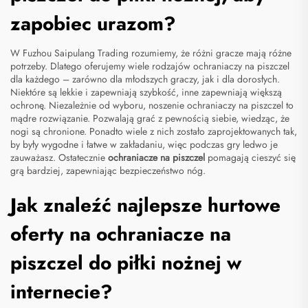
zapobiec urazom?
W Fuzhou Saipulang Trading rozumiemy, że różni gracze mają różne
potrzeby. Dlatego oferujemy wiele rodzajów ochraniaczy na piszczel
dla każdego – zarówno dla młodszych graczy, jak i dla dorosłych.
Niektóre są lekkie i zapewniają szybkość, inne zapewniają większą
ochronę. Niezależnie od wyboru, noszenie ochraniaczy na piszczel to
mądre rozwiązanie. Pozwalają grać z pewnością siebie, wiedząc, że
nogi są chronione. Ponadto wiele z nich zostało zaprojektowanych tak,
by były wygodne i łatwe w zakładaniu, więc podczas gry ledwo je
zauważasz. Ostatecznie
ochraniacze na piszczel
pomagają cieszyć się
grą bardziej, zapewniając bezpieczeństwo nóg.
Jak znaleźć najlepsze hurtowe
oferty na ochraniacze na
piszczel do piłki nożnej w
internecie?