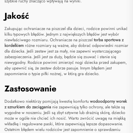
szybkie ruchy znacząco wpływają na wyniki.
Jakość
Zakupując ochraniacze na piszczel dla dzieci, rodzice powinni unikać
kilku typowych błędów. Jednym z największych błędów jest wybór
niewłaściwego rozmiaru. Ochraniacze na piszczel
torba sportowa z
kordelkiem
różne rozmiary są ważne, aby dobrać odpowiedni rozmiar
dla dziecka. Jeśli zestaw jest za mały, nie zapewni wystarczającego
zabezpieczenia. Jeśli jest za duży, będzie się zsuwać i stanie się
niewygodny. Rodzice powinni zmierzyć nogi dziecka przed zakupem,
aby upewnić się, że zestaw dobrze pasuje. Innym błędem jest
zapomnienie o typie piłki nożnej, w którą gra dziecko.
Zastosowanie
Dodatkowo niektórzy pomijają kwestię komfortu
wodoodporny worek
z sznurkiem do zaciągania
nie zapewniają tylko ochrony, ale także są
wygodne w noszeniu. Jeśli są zbyt sztywne lub drażnią skórę, dziecko
może w ogóle nie chcieć ich nosić. Warto zwrócić uwagę na miękką
wkładkę i regulowane paski, które zapewniają lepsze dopasowanie.
Ostatnim błędem wielu rodziców jest zapomnienie o sprawdzeniu