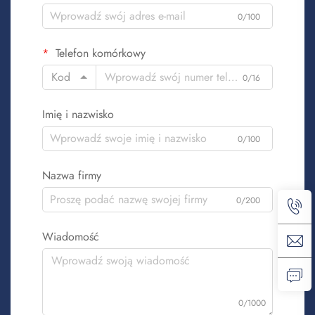
0/100
Telefon komórkowy
Kod
0/16
Imię i nazwisko
0/100
Nazwa firmy
0/200
Wiadomość
0/1000