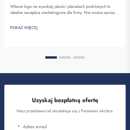
Własne logo na wysokiej jakości plecakach podróżnych to
idealne narzędzia marketingowe dla firmy. Nie można zaniżać
znaczenia faktu, że nazwa Twojej marki pojawia się przed
oczami wielu osób. Za każdym razem, gdy osoba niosąca Twój
POKAŻ WIĘCEJ
plecak na plecach...
Uzyskaj bezpłatną ofertę
Nasz przedstawiciel skontaktuje się z Państwem wkrótce.
Adres e-mail