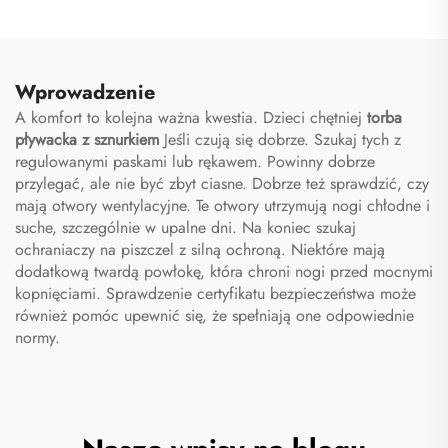
do piłki nożnej, ochrona
na nogi, ochraniacze na
piszczel do piłki nożnej
Wprowadzenie
A komfort to kolejna ważna kwestia. Dzieci chętniej
torba
pływacka z sznurkiem
Jeśli czują się dobrze. Szukaj tych z
regulowanymi paskami lub rękawem. Powinny dobrze
przylegać, ale nie być zbyt ciasne. Dobrze też sprawdzić, czy
mają otwory wentylacyjne. Te otwory utrzymują nogi chłodne i
suche, szczególnie w upalne dni. Na koniec szukaj
ochraniaczy na piszczel z silną ochroną. Niektóre mają
dodatkową twardą powłokę, która chroni nogi przed mocnymi
kopnięciami. Sprawdzenie certyfikatu bezpieczeństwa może
również pomóc upewnić się, że spełniają one odpowiednie
normy.