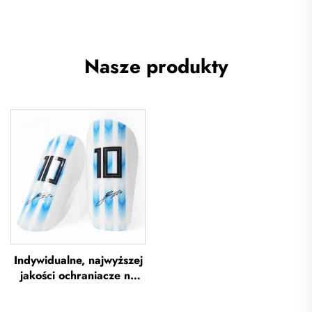
Nasze produkty
Indywidualne, najwyższej
jakości ochraniacze na
piszczel do piłki nożnej,
ochraniacze na piszczel