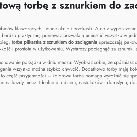
tową torbę z sznurkiem do za
biców klaszczących, udane akcje i przekąski. A co z wyposażenie
ne bardzo praktyczne, ponieważ pozwalają umieścić wszystko w je
 bieg,
torba piłkarska z sznurkiem do zaciągania
upraszczają pakow
ekkość i prostota w użytkowaniu. Wystarczy pociągnąć za sznurek,
achowanie porządku w dniu meczu. Wyobraź sobie, że spóźniasz si
ciągania wszystko można szybko chwycić. Dodatkowo torby mają ko
to część przyjemności – kolorowa torba pomaga wyróżnić się spośr
e na każdy mecz. Idealne dla dzieci, nastolatków i dorosłych, do