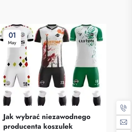
01
2
May
Ap
Jak wybrać niezawodnego
Dl
producenta koszulek
mat