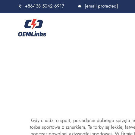
+86-138 5042 6917
[email protected]
Gdy chodzi o sport, posiadanie dobrego sprzętu je
torba sportowa z sznurkiem. Te torby są lekkie, ła
podczas dowolnej aktywności sportowej. W firmie 