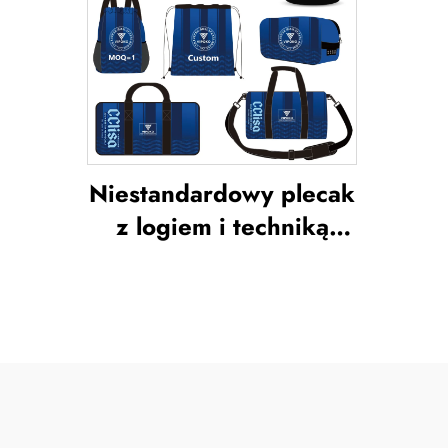
Niestandardowy plecak
z logiem i techniką
sublimacji, torba
szkolna do pływania ze
sznurkiem do
zamykania,
wodoodporny zestaw
sportowy do