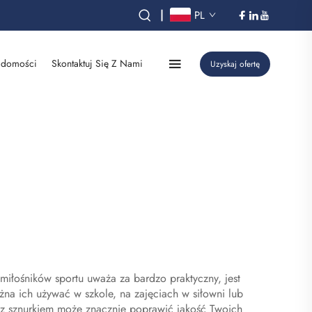
|
PL
domości
Skontaktuj Się Z Nami
Uzyskaj ofertę
miłośników sportu uważa za bardzo praktyczny, jest
żna ich używać w szkole, na zajęciach w siłowni lub
 z sznurkiem może znacznie poprawić jakość Twoich