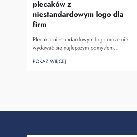
plecaków z
niestandardowym logo dla
firm
Plecak z niestandardowym logo może nie
wydawać się najlepszym pomysłem
biznesowym. Jednak z pewnością pomaga
POKAŻ WIĘCEJ
on wyróżnić się spośród konkurencji.
Fuzhou Saipulang Trading to firma, która
realizuje masowe zamówienia takich
plecaków w celu budowania świadomości
marki. Wiesz, kiedy ...