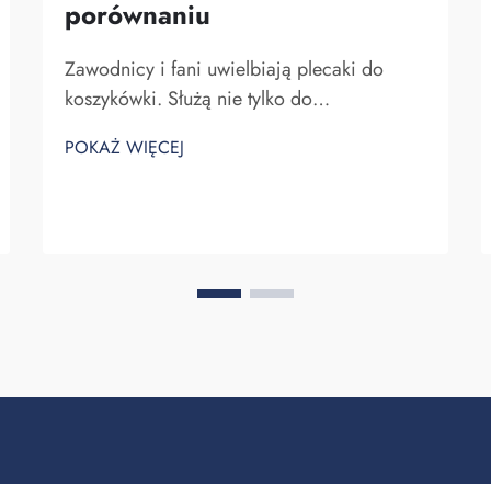
porównaniu
Zawodnicy i fani uwielbiają plecaki do
koszykówki. Służą nie tylko do
przechowywania sprzętu do koszykówki,
POKAŻ WIĘCEJ
ale także do pokazywania ducha zespołu
oraz indywidualności. W Fuzhou Saipulang
Trading rozumiemy potrzebę atrakcyjnego i
wytrzymałego plecaka. Kluczowe...