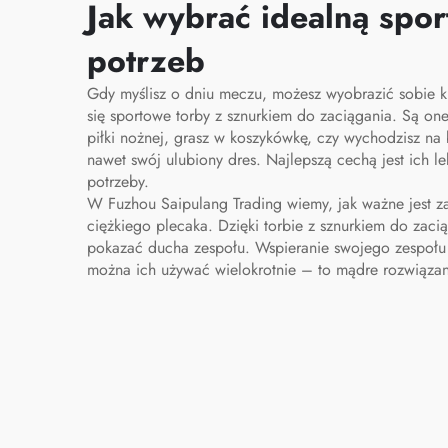
koszykówki i piłki
Jak wybrać idealną spor
nożnej, torba podróżna
potrzeb
na buty
Gdy myślisz o dniu meczu, możesz wyobrazić sobie ki
się sportowe torby z sznurkiem do zaciągania. Są o
piłki nożnej, grasz w koszykówkę, czy wychodzisz na
nawet swój ulubiony dres. Najlepszą cechą jest ich l
potrzeby.
W Fuzhou Saipulang Trading wiemy, jak ważne jest z
ciężkiego plecaka. Dzięki torbie z sznurkiem do za
pokazać ducha zespołu. Wspieranie swojego zespołu 
można ich używać wielokrotnie – to mądre rozwiązani