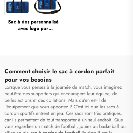
Sac à dos personnalisé
avec logo par
sublimation, sac scolaire
pour natation à cordon de
serrage, étanche, sac
d’ensemble sportif pour
basketball et football, sac
de voyage pour
Comment choisir le sac à cordon parfait
chaussures
pour vos besoins
Lorsque vous pensez à la journée de match, vous imaginez
peut-être des supporters qui encouragent leur équipe, de
belles actions et des collations. Mais qu’en est-il de
l’équipement que vous apportez ? C’est ici que les sacs à
cordon sportifs entrent en jeu. Ces sacs sont très pratiques,
car ils permettent de tout transporter à un seul endroit. Que
vous regardiez un match de football, jouiez au basketball ou
alliez courir,
sac à cordon de football
ils simplifient le