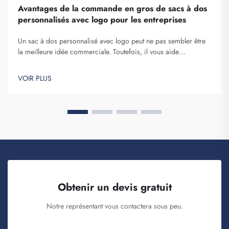
Avantages de la commande en gros de sacs à dos
personnalisés avec logo pour les entreprises
Un sac à dos personnalisé avec logo peut ne pas sembler être
la meilleure idée commerciale. Toutefois, il vous aide
certainement à vous démarquer. Fuzhou Saipulang Trading est
une entreprise qui passe des commandes en gros de ces
VOIR PLUS
articles afin de renforcer la notoriété de la marque. Vous savez,
lorsque...
Obtenir un devis gratuit
Notre représentant vous contactera sous peu.