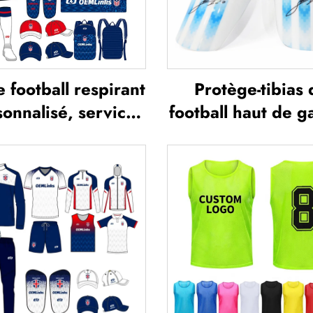
e football respirant
Protège-tibias 
onnalisé, service
football haut de 
EM, maillots de
personnalisés, pr
ball personnalisés,
tibias pour footb
ues complètes de
protections pour
tball, maillots de
jambes, protège-t
ootball sublimés
pour football et s