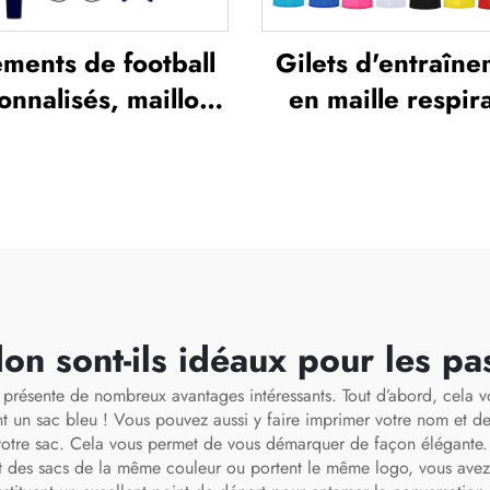
ments de football
Gilets d'entraîn
onnalisés, maillots
en maille respir
 football, tenues
personnalisés p
'équipe pour la
football/socce
Thaïlande, kits
sublimés, gilets
lets, survêtements
marquage (pinni
otball, maillots de
otball sublimés,
ments de football
on sont-ils idéaux pour les pa
 présente de nombreux avantages intéressants. Tout d’abord, cela v
t un sac bleu ! Vous pouvez aussi y faire imprimer votre nom et de
tre sac. Cela vous permet de vous démarquer de façon élégante. E
nt des sacs de la même couleur ou portent le même logo, vous avez