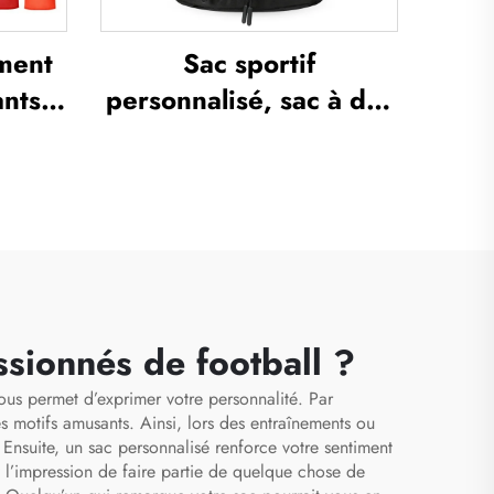
ement
Sac sportif
ants
personnalisé, sac à dos
our
sportif, cartables
r,
scolaires, sac à dos de
 de
voyage et de
es)
randonnée, sac à dos
de basketball, de
football et de soccer,
sac de tennis et de
ssionnés de football ?
basketball
ous permet d’exprimer votre personnalité. Par
s motifs amusants. Ainsi, lors des entraînements ou
nsuite, un sac personnalisé renforce votre sentiment
 l’impression de faire partie de quelque chose de