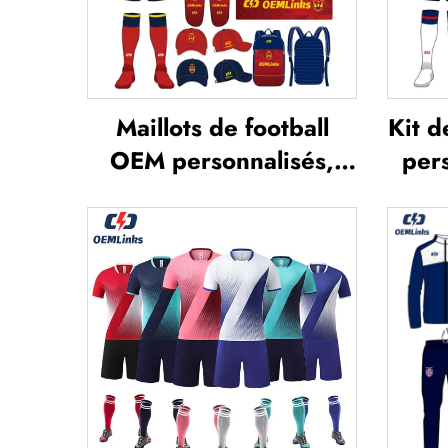
Maillots de football
Kit d
OEM personnalisés,
pers
respirants et imprimés
O
par sublimation —
foot
maillots d'équipe de
ten
football, vêtements de
foo
football, t-shirts de
f
football personnalisés