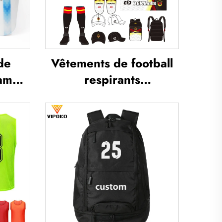
de
Vêtements de football
gamme
respirants
otège-
personnalisés,
all,
ensemble complet
 les
d'uniformes de football,
ibias
t-shirts de football,
occer
ensembles d'uniformes,
maillots de football
sublimés