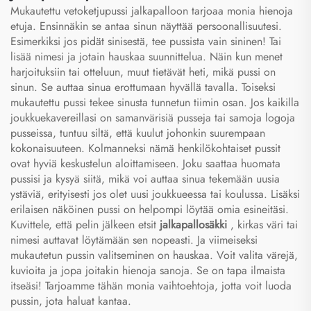
Mukautettu vetoketjupussi jalkapalloon tarjoaa monia hienoja
etuja. Ensinnäkin se antaa sinun näyttää persoonallisuutesi.
Esimerkiksi jos pidät sinisestä, tee pussista vain sininen! Tai
lisää nimesi ja jotain hauskaa suunnittelua. Näin kun menet
harjoituksiin tai otteluun, muut tietävät heti, mikä pussi on
sinun. Se auttaa sinua erottumaan hyvällä tavalla. Toiseksi
mukautettu pussi tekee sinusta tunnetun tiimin osan. Jos kaikilla
joukkuekavereillasi on samanvärisiä pusseja tai samoja logoja
pusseissa, tuntuu siltä, että kuulut johonkin suurempaan
kokonaisuuteen. Kolmanneksi nämä henkilökohtaiset pussit
ovat hyviä keskustelun aloittamiseen. Joku saattaa huomata
pussisi ja kysyä siitä, mikä voi auttaa sinua tekemään uusia
ystäviä, erityisesti jos olet uusi joukkueessa tai koulussa. Lisäksi
erilaisen näköinen pussi on helpompi löytää omia esineitäsi.
Kuvittele, että pelin jälkeen etsit
jalkapallosäkki
, kirkas väri tai
nimesi auttavat löytämään sen nopeasti. Ja viimeiseksi
mukautetun pussin valitseminen on hauskaa. Voit valita värejä,
kuvioita ja jopa joitakin hienoja sanoja. Se on tapa ilmaista
itseäsi! Tarjoamme tähän monia vaihtoehtoja, jotta voit luoda
pussin, jota haluat kantaa.