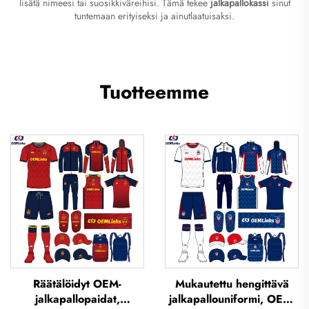
lisätä nimeesi tai suosikkiväreihisi. Tämä tekee
jalkapallokassi
sinut
tuntemaan erityiseksi ja ainutlaatuisaksi.
Tuotteemme
Räätälöidyt OEM-
Mukautettu hengittävä
jalkapallopaidat,
jalkapallouniformi, OEM-