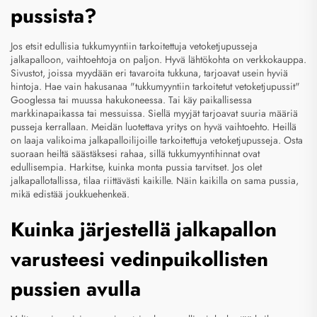
pussista?
Jos etsit edullisia tukkumyyntiin tarkoitettuja vetoketjupusseja
jalkapalloon, vaihtoehtoja on paljon. Hyvä lähtökohta on verkkokauppa.
Sivustot, joissa myydään eri tavaroita tukkuna, tarjoavat usein hyviä
hintoja. Hae vain hakusanaa "tukkumyyntiin tarkoitetut vetoketjupussit"
Googlessa tai muussa hakukoneessa. Tai käy paikallisessa
markkinapaikassa tai messuissa. Siellä myyjät tarjoavat suuria määriä
pusseja kerrallaan. Meidän luotettava yritys on hyvä vaihtoehto. Heillä
on laaja valikoima jalkapalloilijoille tarkoitettuja vetoketjupusseja. Osta
suoraan heiltä säästäksesi rahaa, sillä tukkumyyntihinnat ovat
edullisempia. Harkitse, kuinka monta pussia tarvitset. Jos olet
jalkapallotallissa, tilaa riittävästi kaikille. Näin kaikilla on sama pussia,
mikä edistää joukkuehenkeä.
Kuinka järjestellä jalkapallon
varusteesi vedinpuikollisten
pussien avulla