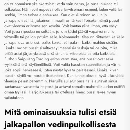
on erinomaisen yksinkertaista: vedä vain narua, ja pussi aukeaa tai
sulkeutuu. Näin voit nopeasti ottaa tarvitsemasi esineet, kuten vettä tai
kenkiä, ilman turhaa ajanhukkaa. Kun olet kiireinen koulun ja
jalkapallon välillä, jokainen minuutti on tärkeä! Toiseksi nämä pussit
ovat yleensä erinomaisen keveitä. Voit kantaa niitä ilman, että väsyt.
Voit jopa ripustaa ne selkään, jolloin kädet jäävät vapaiksi muille
tehtäville tai pallon potkimiselle. Kolmanneksi tilaa on riittävästi kaikelle
jalkapallovarustellesi: pallo, kenkä, välipala – kaikki mahtuu sisään.
Lisäksi monet pussit sisältävät ylimääräisiä taskuja tai osioita, mikä
pitää asiat järjestyksessä eikä sinun tarvitse etsiä asioita kaikkialta.
Fuzhou Saipulang Trading -yritys varmistaa, että pussit ovat sekä
tyylikkäitä että käytännöllisiä. Voit valita hauskan suunnittelun ja värin,
joka sopii henkeseesi, joten näytät hyvältä pelatessasi. Lisäksi kivan
pussin käyttö voi nostaa itsetuntoasi. Kun tunnet olevasi hyvä ulkonäöltä,
yleensä pelaat paremmin. Naruilla suljetut pussit siis auttavat sinua
kantamaan varustetta helposti ja antavat samalla mahdollisuuden esittää
omaa tyyliäsi. Harjoituksessa tai ottelussa hieno pussi tekee hyvän
vaikutuksen.
Mitä ominaisuuksia tulisi etsiä
jalkapallon vedinpuikollisesta