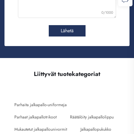
0/1000
Lähetä
Liittyvät tuotekategoriat
Parhaita jalkapallo-uniformeja
Parhaat jalkapallotrikoot
Räätälöity jalkapallolippu
Mukautetut jalkapallounivormit
Jalkapallopukukko