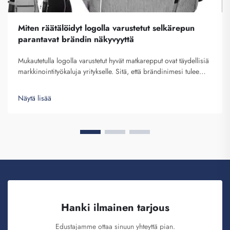
Miten räätälöidyt logolla varustetut selkärepun
parantavat brändin näkyvyyttä
Mukautetulla logolla varustetut hyvät matkarepput ovat täydellisiä
markkinointityökaluja yritykselle. Sitä, että brändinimesi tulee
näkyviin useiden ihmisten eteen, ei voida aliarvioida. Aina kun
henkilö, joka kuljettaa reppuasi selässään...
Näytä lisää
Hanki ilmainen tarjous
Edustajamme ottaa sinuun yhteyttä pian.