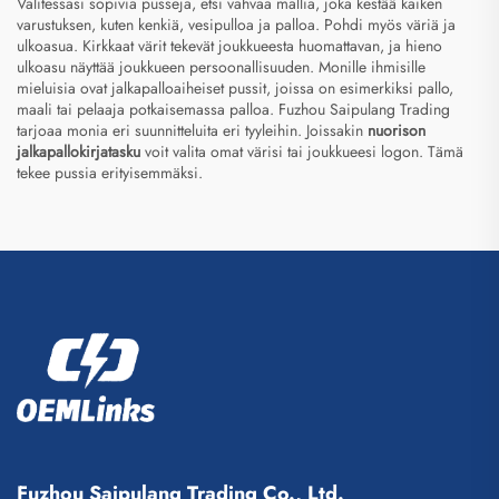
Valitessasi sopivia pusseja, etsi vahvaa mallia, joka kestää kaiken
varustuksen, kuten kenkiä, vesipulloa ja palloa. Pohdi myös väriä ja
ulkoasua. Kirkkaat värit tekevät joukkueesta huomattavan, ja hieno
ulkoasu näyttää joukkueen persoonallisuuden. Monille ihmisille
mieluisia ovat jalkapalloaiheiset pussit, joissa on esimerkiksi pallo,
maali tai pelaaja potkaisemassa palloa. Fuzhou Saipulang Trading
tarjoaa monia eri suunnitteluita eri tyyleihin. Joissakin
nuorison
jalkapallokirjatasku
voit valita omat värisi tai joukkueesi logon. Tämä
tekee pussia erityisemmäksi.
Fuzhou Saipulang Trading Co., Ltd.