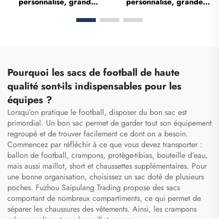
personnalisé, grand
personnalisé, grande
volume, sac de sport et
capacité, étanche, avec
de salle de gym pour
compartiment dédié aux
femmes et hommes,
chaussures, sac de
étanche, compartiment
voyage et sac de sport
dédié aux chaussures, sac
pour activités en
de voyage type duffel,
extérieur
Pourquoi les sacs de football de haute
sac fourre-tout
qualité sont-ils indispensables pour les
équipes ?
Lorsqu’on pratique le football, disposer du bon sac est
primordial. Un bon sac permet de garder tout son équipement
regroupé et de trouver facilement ce dont on a besoin.
Commencez par réfléchir à ce que vous devez transporter :
ballon de football, crampons, protège-tibias, bouteille d’eau,
mais aussi maillot, short et chaussettes supplémentaires. Pour
une bonne organisation, choisissez un sac doté de plusieurs
poches. Fuzhou Saipulang Trading propose des sacs
comportant de nombreux compartiments, ce qui permet de
séparer les chaussures des vêtements. Ainsi, les crampons