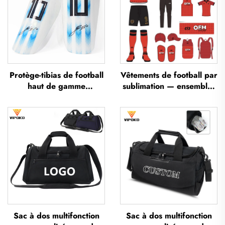
Protège-tibias de football
Vêtements de football par
haut de gamme
sublimation — ensembles
personnalisés, protège-
de maillots de football
tibias pour football,
pour entraînement
protections pour les
masculin, sportswear de
jambes, protège-tibias
football personnalisé,
pour football et soccer
uniforme d'équipe de
football
Sac à dos multifonction
Sac à dos multifonction