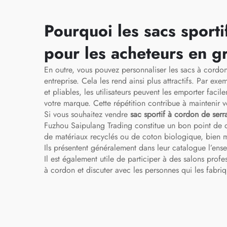
basketball et football,
sac de voyage pour
Pourquoi les sacs sporti
chaussures
pour les acheteurs en g
En outre, vous pouvez personnaliser les sacs à cordon
entreprise. Cela les rend ainsi plus attractifs. Par exe
et pliables, les utilisateurs peuvent les emporter faci
votre marque. Cette répétition contribue à maintenir v
Si vous souhaitez vendre
sac sportif à cordon de ser
Fuzhou Saipulang Trading constitue un bon point de dép
de matériaux recyclés ou de coton biologique, bien me
Ils présentent généralement dans leur catalogue l’ens
Il est également utile de participer à des salons pro
à cordon et discuter avec les personnes qui les fabri