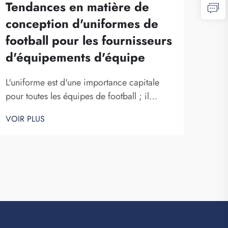
Tendances en matière de
conception d'uniformes de
football pour les fournisseurs
d'équipements d'équipe
L'uniforme est d'une importance capitale
pour toutes les équipes de football ; il
incarne l'esprit d'équipe et soude les
VOIR PLUS
joueurs. Chez Fuzhou Saipulang Trading,
nous savons à quel point la conception peut
influencer une partie. Porter un uniforme de
football remarquable procure aux joueurs
une sensation accrue de puissance. Un
uni...