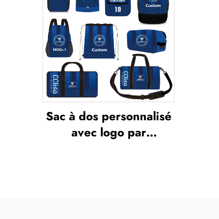
Sac à dos personnalisé
avec logo par
sublimation, sac
scolaire pour natation à
cordon de serrage,
étanche, sac
d’ensemble sportif pour