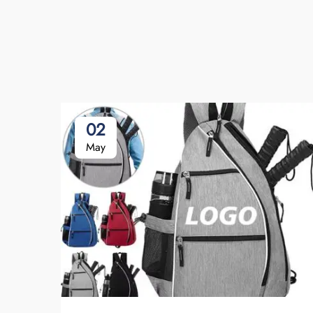
02
May