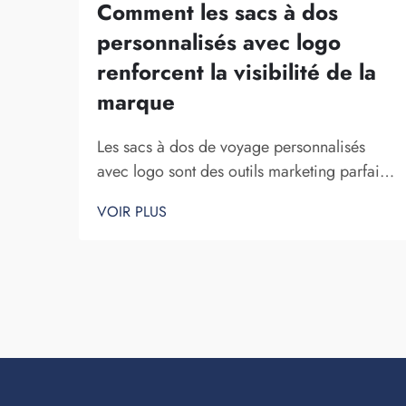
Comment les sacs à dos
personnalisés avec logo
renforcent la visibilité de la
marque
Les sacs à dos de voyage personnalisés
avec logo sont des outils marketing parfaits
pour une entreprise. Le fait que votre nom
VOIR PLUS
de marque soit exposé devant de
nombreuses personnes ne peut être sous-
estimé. À chaque fois que la personne qui
porte votre sac à dos sur elle...