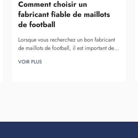
Comment choisir un
fabricant fiable de maillots
de football
Lorsque vous recherchez un bon fabricant
de maillots de football, il est important de
faire le bon choix. Vous souhaitez une
VOIR PLUS
entreprise fiable qui produit des maillots de
haute qualité. Fuzhou Saipulang Trading est
un excellent choix. Elle se spécialise dans la
création de maillots de football qui sont...