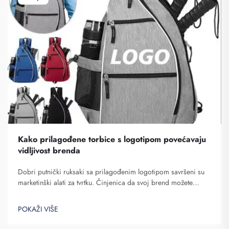
Kako prilagođene torbice s logotipom povećavaju
vidljivost brenda
Dobri putnički ruksaki sa prilagođenim logotipom savršeni su
marketinški alati za tvrtku. Činjenica da svoj brend možete
pokazati mnogim ljudima ne može se potceniti. Svaki put kad
osoba koja nosi tvoj ranac na leđima...
POKAŽI VIŠE