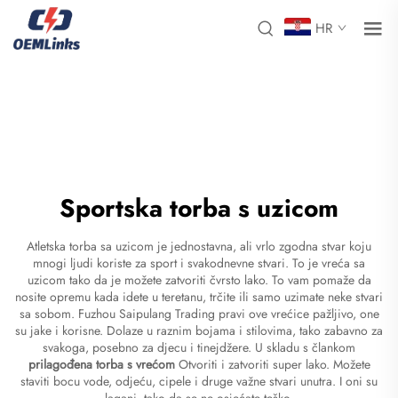
HR
Sportska torba s uzicom
Atletska torba sa uzicom je jednostavna, ali vrlo zgodna stvar koju
mnogi ljudi koriste za sport i svakodnevne stvari. To je vreća sa
uzicom tako da je možete zatvoriti čvrsto lako. To vam pomaže da
nosite opremu kada idete u teretanu, trčite ili samo uzimate neke stvari
sa sobom. Fuzhou Saipulang Trading pravi ove vrećice pažljivo, one
su jake i korisne. Dolaze u raznim bojama i stilovima, tako zabavno za
svakoga, posebno za djecu i tinejdžere. U skladu s člankom
prilagođena torba s vrećom
Otvoriti i zatvoriti super lako. Možete
staviti bocu vode, odjeću, cipele i druge važne stvari unutra. I oni su
lagani, tako da se ne osjećate teško.