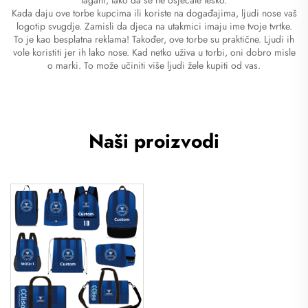
Kada daju ove torbe kupcima ili koriste na događajima, ljudi nose vaš
logotip svugdje. Zamisli da djeca na utakmici imaju ime tvoje tvrtke.
To je kao besplatna reklama! Također, ove torbe su praktične. Ljudi ih
vole koristiti jer ih lako nose. Kad netko uživa u torbi, oni dobro misle
o marki. To može učiniti više ljudi žele kupiti od vas.
Naši proizvodi