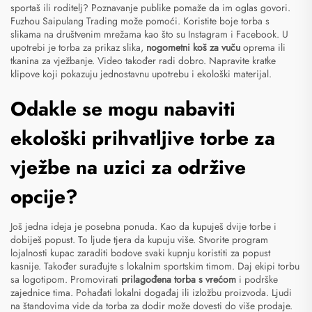
sportaš ili roditelj? Poznavanje publike pomaže da im oglas govori.
Fuzhou Saipulang Trading može pomoći. Koristite boje torba s
slikama na društvenim mrežama kao što su Instagram i Facebook. U
upotrebi je torba za prikaz slika,
nogometni koš za vuču
oprema ili
tkanina za vježbanje. Video također radi dobro. Napravite kratke
klipove koji pokazuju jednostavnu upotrebu i ekološki materijal.
Odakle se mogu nabaviti
ekološki prihvatljive torbe za
vježbe na uzici za održive
opcije?
Još jedna ideja je posebna ponuda. Kao da kupuješ dvije torbe i
dobiješ popust. To ljude tjera da kupuju više. Stvorite program
lojalnosti kupac zaraditi bodove svaki kupnju koristiti za popust
kasnije. Također surađujte s lokalnim sportskim timom. Daj ekipi torbu
sa logotipom. Promovirati
prilagođena torba s vrećom
i podrške
zajednice tima. Pohađati lokalni događaj ili izložbu proizvoda. Ljudi
na štandovima vide da torba za dodir može dovesti do više prodaje.