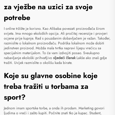
za vježbe na uzici za svoje
potrebe
I online tržište je korisno. Kao Alibaba povezati proizvođača širom
svijeta. Ima mnogo ekoloških opcija. Ali pročitaj recenzije i provjeri
ocjene prije kupnje. Rad s pouzdanim dobavljačem je važan. Također,
razmislite o lokalnom proizvođaču. Podrška lokalnom može dobiti
jedinstven proizvod. Možda mala tvrtka napravi lijepu vrećicu sa
specijalnim materijalom. To će vam izdvojiti posao. Sveukupno
nabavljanje ekološki prihvatljivo
sljedeći članak
Lakše ako znaš gdje
tražiti. Uvijek razmislite o okolišu kada birate.
Koje su glavne osobine koje
treba tražiti u torbama za
sport?
Jednom imam sportske torbe, a onda ih prodam. Marketing govori
ljudima o vreći i zašto kupiti. Počnite znati tko je kupac. Student,