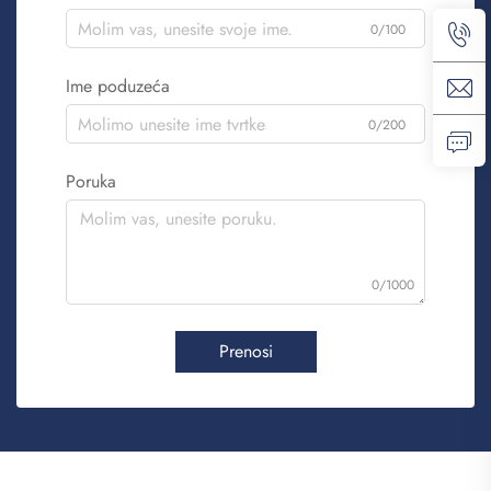
0/100
Ime poduzeća
0/200
Poruka
0/1000
Prenosi