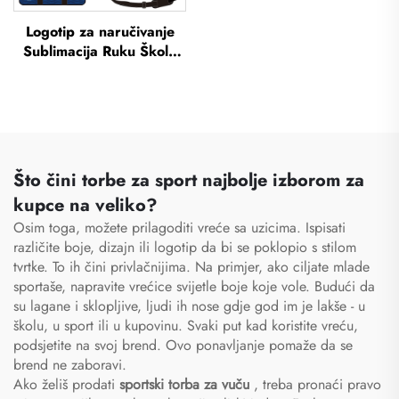
Logotip za naručivanje
Sublimacija Ruku Škola
Plivanje Žigova vreća
vodootporna košarka
nogomet Sportski set
vrećica putna torba
Što čini torbe za sport najbolje izborom za
kupce na veliko?
Osim toga, možete prilagoditi vreće sa uzicima. Ispisati
različite boje, dizajn ili logotip da bi se poklopio s stilom
tvrtke. To ih čini privlačnijima. Na primjer, ako ciljate mlade
sportaše, napravite vrećice svijetle boje koje vole. Budući da
su lagane i sklopljive, ljudi ih nose gdje god im je lakše - u
školu, u sport ili u kupovinu. Svaki put kad koristite vreću,
podsjetite na svoj brend. Ovo ponavljanje pomaže da se
brend ne zaboravi.
Ako želiš prodati
sportski torba za vuču
, treba pronaći pravo