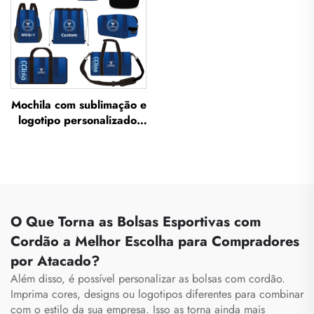
Mochila com sublimação e
logotipo personalizado,
mochila escolar para
natação com cordão,
mochila impermeável
para conjuntos esportivos
(basquete, futebol),
mochila de viagem para
O Que Torna as Bolsas Esportivas com
calçados
Cordão a Melhor Escolha para Compradores
por Atacado?
Além disso, é possível personalizar as bolsas com cordão.
Imprima cores, designs ou logotipos diferentes para combinar
com o estilo da sua empresa. Isso as torna ainda mais