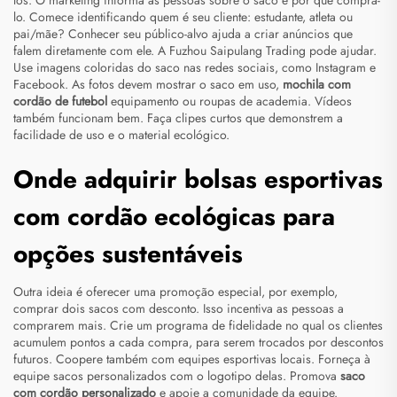
los. O marketing informa as pessoas sobre o saco e por que comprá-
lo. Comece identificando quem é seu cliente: estudante, atleta ou
pai/mãe? Conhecer seu público-alvo ajuda a criar anúncios que
falem diretamente com ele. A Fuzhou Saipulang Trading pode ajudar.
Use imagens coloridas do saco nas redes sociais, como Instagram e
Facebook. As fotos devem mostrar o saco em uso,
mochila com
cordão de futebol
equipamento ou roupas de academia. Vídeos
também funcionam bem. Faça clipes curtos que demonstrem a
facilidade de uso e o material ecológico.
Onde adquirir bolsas esportivas
com cordão ecológicas para
opções sustentáveis
Outra ideia é oferecer uma promoção especial, por exemplo,
comprar dois sacos com desconto. Isso incentiva as pessoas a
comprarem mais. Crie um programa de fidelidade no qual os clientes
acumulem pontos a cada compra, para serem trocados por descontos
futuros. Coopere também com equipes esportivas locais. Forneça à
equipe sacos personalizados com o logotipo delas. Promova
saco
com cordão personalizado
e apoie a comunidade da equipe.