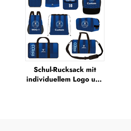
Schul-Rucksack mit
individuellem Logo und
Sublimationsdruck,
Schwimmzugband-
Tasche, wasserdichte
Sporttasche für
Basketball und Fußball,