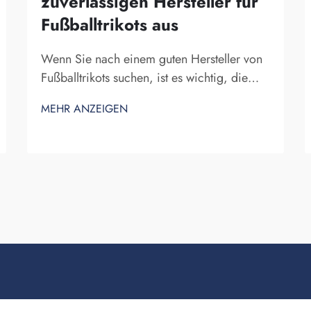
zuverlässigen Hersteller für
Fußballtrikots aus
Wenn Sie nach einem guten Hersteller von
Fußballtrikots suchen, ist es wichtig, die
richtige Wahl zu treffen. Sie möchten ein
MEHR ANZEIGEN
Unternehmen, das zuverlässig ist und
hochwertige Trikots herstellt. Fuzhou
Saipulang Trading ist eine ausgezeichnete
Wahl. Das Unternehmen spezialisiert sich
auf die Herstellung von Fußballtrikots, die
…