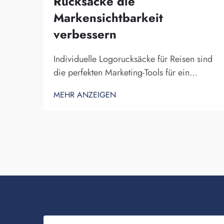
Rucksäcke die
Markensichtbarkeit
verbessern
Individuelle Logorucksäcke für Reisen sind
die perfekten Marketing-Tools für ein
Unternehmen. Die Tatsache, dass Ihr
MEHR ANZEIGEN
Markenname vor zahlreichen Personen zur
Schau gestellt wird, lässt sich kaum hoch
genug einschätzen. Jedes Mal, wenn die
Person, die Ihren Rucksack auf dem Rücken
trägt...