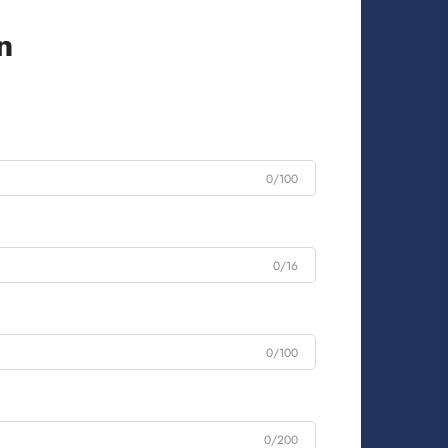
n
0/100
0/16
0/100
0/200