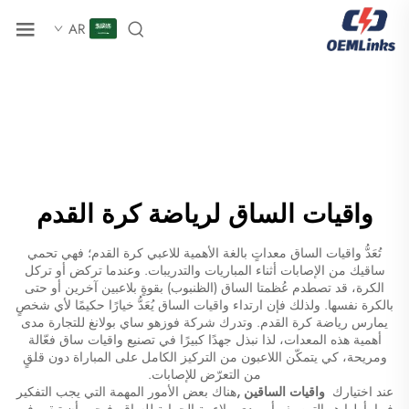
AR
واقيات الساق لرياضة كرة القدم
تُعَدُّ واقيات الساق معداتٍ بالغة الأهمية للاعبي كرة القدم؛ فهي تحمي
ساقيك من الإصابات أثناء المباريات والتدريبات. وعندما تركض أو تركل
الكرة، قد تصطدم عُظمتا الساق (الظنبوب) بقوةٍ بلاعبين آخرين أو حتى
بالكرة نفسها. ولذلك فإن ارتداء واقيات الساق يُعَدُّ خيارًا حكيمًا لأي شخصٍ
يمارس رياضة كرة القدم. وتدرك شركة فوزهو ساي بولانغ للتجارة مدى
أهمية هذه المعدات، لذا نبذل جهدًا كبيرًا في تصنيع واقيات ساق فعّالة
ومريحة، كي يتمكّن اللاعبون من التركيز الكامل على المباراة دون قلقٍ
من التعرّض للإصابات.
عند اختيارك
واقيات الساقين
,
هناك بعض الأمور المهمة التي يجب التفكير
فيها. أولها هو التوصيف أو مدى ملاءمة الحماية للساق. فيجب أن تبقى في