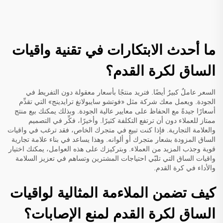
ما أحدث الابتكارات في تقنية واقيات
الساق لكرة القدم؟
السعر عاملٌ كبيرٌ أيضًا. فتريد منتجًا بأسعار معقولة دون التفريط في
الجودة. ويعمل معك شركة مثل «فوتشو سايبولانغ ترايدينج» التي تقدِّم
أسعارًا جيدةً مع الحفاظ على معايير عالية الجودة. وبذلك يمكنك بيع منتج
ممتاز للعملاء دون أن ترتفع التكلفة كثيرًا. وأخيرًا، فكِّر في التصميم
والعلامة التجارية. فإذا كنت تبيع في متجرك الخاص، فقد ترغب في واقيات
الساق المزودة بشعار متجرك أو ألوانه. وهذا يساعد في بناء علامة تجارية
قوية وجذب المزيد من العملاء. وبتركيزك على هذه العوامل، يمكنك اختيار
واقيات الساق التي تلبّي احتياجات المشترين وتساهم في تعزيز السلامة
والأداء في كرة القدم.
كيف تضمن الملاءمة المثالية لواقيات
الساق لكرة القدم لمنع الإصابات؟