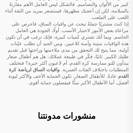
كبير من الألوان والتصاميم. فالشكل ليس العامل الأهم مقارنةً
بالسلامة، لكن إن أعجبك مظهرها، فستشعر بمزيد من الثقة أثناء
اللعب على الملعب.
إذا كنتَ مشتريًا جملةً تبحث عن واقيات الساق، فاحرص على
مراعاة بعض الأمور لاختيار الأنسب. أولًا، الجودة هي العامل
الحاسم. وبما أنك تشتري كميات كبيرة، فإنك ترغب في أن تكون
هذه الواقيات متينة وآمنة للاعبين. ومن الجيد أن تطلب عيّنات
أولية، مما يتيح لك التحقق من مدى ملاءمتها وراحتها قبل تقديم
طلبك الكبير. ثانيًا، فكّر في طبيعة عملائك: هل هم أطفال صغار
يبدأون للتو ممارسة كرة القدم، أم لاعبون أكثر خبرة؟ فتختلف
المتطلبات باختلاف الفئات العمرية.
واقيات الساق لرياضة كرة
القدم
عادةً. للأطفال الصغار، تكون الحماية الأخف والأكثر ليونة
أفضل، أما الأطفال الأكبر سنًّا فيفضلون حماية أقوى.
منشورات مدونتنا