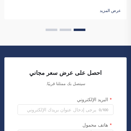
التميز. شركة فوزهو سايبلانغ للتجارة هي شركة تتولى طلبات هذه
الحقائب بكميات كبيرة وتوفّرها لغرض تعزيز الوعي بالعلامة
عرض المزيد
التجارية. كما تعلمون، عندما...
احصل على عرض سعر مجاني
سيتصل بك ممثلنا قريبًا.
البريد الإلكتروني
0/100
هاتف محمول