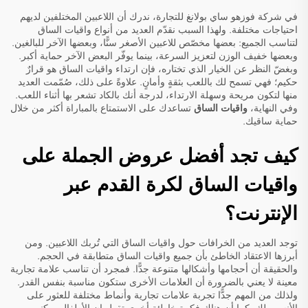
في شركة فوزهو ساي بولانغ للتجارة، ندرك أن اللاعبين المختلفين لديهم
احتياجات مختلفة. ولهذا السبب نقدّم العديد من أنواع واقيات الساق
لتناسب الجميع: بعضها مخصّص للاعبين الأصغر سنًّا، وبعضها الآخر للبالغين.
وبعضها خفيف الوزن لتعزيز السرعة، بينما يوفّر البعض الآخر حماية أكبر.
وبغضّ النظر عن الخيار الذي تختاره، فإن ارتداء واقيات الساق هو قرارٌ
حكيم؛ فهي تسمح لك باللعب بثقةٍ وأمانٍ. علاوةً على ذلك، صُمّمت العديد
منها لتكون مريحة وسهلة الارتداء، لدرجة أنك بالكاد تشعر بها أثناء اللعب.
وفي النهاية،
واقيات الساق
تساعدك على الاستمتاع بالمباراة أكثر من خلال
حماية ساقيك.
كيف تجد أفضل عروض الجملة على
واقيات الساق لكرة القدم عبر
الإنترنت؟
توجد العديد من الخرافات حول واقيات الساق التي تُربك اللاعبين. ومن
أبرزها الاعتقاد الخاطئ بأن جميع واقيات الساق متطابقة في الحجم.
والحقيقة أن أحجامها وأشكالها متنوعة جدًّا. فمجرد أن تناسب علامة تجارية
معينة لا يعني بالضرورة أن العلامات الأخرى ستكون مناسبة بنفس القدر.
ولذلك من المهم جدًّا تجربة علامات تجارية وأنماط مختلفة للعثور على