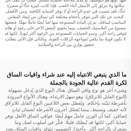
مكانها ولا تنزلق إلى الأسفل أثناء اللعب. فإذا كانت كبيرة جدًّا أو صغيرة
جدًّا، فقد تتسبب في عدم الراحة أو لا توفر الحماية الكافية. ومن الأفضل
البحث عن تلك التي تتوفر بأحجام مختلفة كي تتمكن من إيجاد المقاس
المناسب لساقك. ثم إن المادة المصنوعة منها تُعدّ أيضًا عاملًا مهمًّا. فبعضها
مصنوع من البلاستيك الخفيف، بينما يحتوي البعض الآخر على رغوة أو هلام
لتوفير راحة أكبر. وتبدو الحمايات المصنوعة من الرغوة أكثر ليونةً، لكنها قد
لا تكون قويةً بما يكفي لمواجهة الركلات القوية. وبالتالي فإن الأمر يتطلب
تحقيق توازنٍ بين الراحة والسلامة.
ما الذي ينبغي الانتباه إليه عند شراء واقيات الساق
لكرة القدم عالية الجودة بالجملة
وشيء آخر هو نوع واقي الساق. هناك النوع الذي يُدخل بسهولة
(النوع القابل للانزلاق)، وهو سهل الارتداء، وهناك الأنواع المزودة
بأشرطة تثبّته بإحكام. ويُفضّل بعض اللاعبين النوع القابل للانزلاق
لأنه خفيف وبسيط، بينما يُفضّل آخرون الأشرطة لضمان ثباتٍ
إضافي. كما أن الوزن عاملٌ مهمٌ أيضًا. فواقي الساق الأثقل توفر
حمايةً أكبر، لكنها قد تُبطئك قليلًا. فكّر في أسلوب لعبك وما
يشعرك بالراحة أكثر. وأخيرًا، التصميم: تتوفر واقيات الساق بعدد