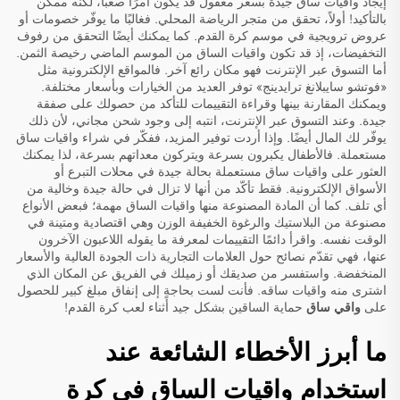
إيجاد واقيات ساق جيدة بسعر معقول قد يكون أمرًا صعبًا، لكنه ممكن
بالتأكيد! أولاً، تحقق من متجر الرياضة المحلي. فغالبًا ما يوفّر خصومات أو
عروض ترويجية في موسم كرة القدم. كما يمكنك أيضًا التحقق من رفوف
التخفيضات، إذ قد تكون واقيات الساق من الموسم الماضي رخيصة الثمن.
أما التسوق عبر الإنترنت فهو مكان رائع آخر. فالمواقع الإلكترونية مثل
«فوتشو سايبلانغ ترايدينج» توفر العديد من الخيارات وبأسعار مختلفة.
ويمكنك المقارنة بينها وقراءة التقييمات للتأكد من حصولك على صفقة
جيدة. وعند التسوق عبر الإنترنت، انتبه إلى وجود شحن مجاني، لأن ذلك
يوفّر لك المال أيضًا. وإذا أردت توفير المزيد، ففكّر في شراء واقيات ساق
مستعملة. فالأطفال يكبرون بسرعة ويتركون معداتهم بسرعة، لذا يمكنك
العثور على واقيات ساق مستعملة بحالة جيدة في محلات التبرع أو
الأسواق الإلكترونية. فقط تأكّد من أنها لا تزال في حالة جيدة وخالية من
أي تلف. كما أن المادة المصنوعة منها واقيات الساق مهمة؛ فبعض الأنواع
مصنوعة من البلاستيك والرغوة الخفيفة الوزن وهي اقتصادية ومتينة في
الوقت نفسه. واقرأ دائمًا التقييمات لمعرفة ما يقوله اللاعبون الآخرون
عنها، فهي تقدّم نصائح حول العلامات التجارية ذات الجودة العالية والأسعار
المنخفضة. واستفسر من صديقك أو زميلك في الفريق عن المكان الذي
اشترى منه واقيات ساقه. فأنت لست بحاجةٍ إلى إنفاق مبلغ كبير للحصول
على
واقي ساق
حماية الساقين بشكل جيد أثناء لعب كرة القدم!
ما أبرز الأخطاء الشائعة عند
استخدام واقيات الساق في كرة