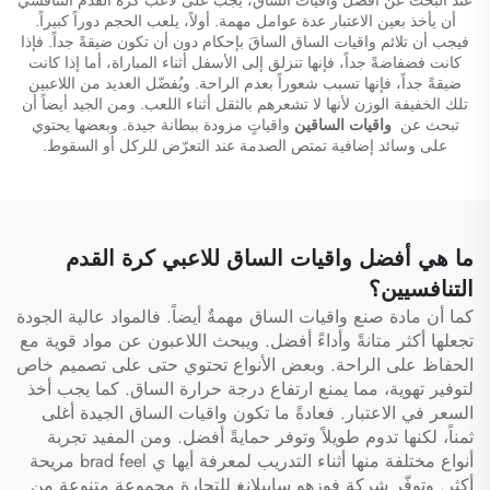
أن يأخذ بعين الاعتبار عدة عوامل مهمة. أولاً، يلعب الحجم دوراً كبيراً.
فيجب أن تلائم واقيات الساق الساقَ بإحكام دون أن تكون ضيقةً جداً. فإذا
كانت فضفاضةً جداً، فإنها تنزلق إلى الأسفل أثناء المباراة، أما إذا كانت
ضيقةً جداً، فإنها تسبب شعوراً بعدم الراحة. ويُفضّل العديد من اللاعبين
تلك الخفيفة الوزن لأنها لا تشعرهم بالثقل أثناء اللعب. ومن الجيد أيضاً أن
تبحث عن
واقيات الساقين
واقياتٍ مزودة ببطانة جيدة. وبعضها يحتوي
على وسائد إضافية تمتص الصدمة عند التعرّض للركل أو السقوط.
ما هي أفضل واقيات الساق للاعبي كرة القدم
التنافسيين؟
كما أن مادة صنع واقيات الساق مهمةٌ أيضاً. فالمواد عالية الجودة
تجعلها أكثر متانةً وأداءً أفضل. ويبحث اللاعبون عن مواد قوية مع
الحفاظ على الراحة. وبعض الأنواع تحتوي حتى على تصميم خاص
لتوفير تهوية، مما يمنع ارتفاع درجة حرارة الساق. كما يجب أخذ
السعر في الاعتبار. فعادةً ما تكون واقيات الساق الجيدة أغلى
ثمناً، لكنها تدوم طويلاً وتوفر حمايةً أفضل. ومن المفيد تجربة
أنواع مختلفة منها أثناء التدريب لمعرفة أيها ي brad feel مريحة
أكثر. وتوفّر شركة فوزهو سايبلانغ للتجارة مجموعة متنوعة من