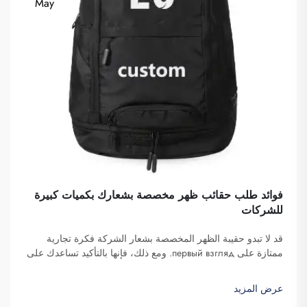
May
فوائد طلب حقائب ظهر مخصصة بشعارك بكميات كبيرة
للشركات
قد لا تبدو حقيبة الظهر المخصصة بشعار الشركة فكرة تجارية
ممتازة على первый взгляд. ومع ذلك، فإنها بالتأكيد تساعدك على
التميز. شركة فوزهو سايبلانغ للتجارة هي شركة تتولى طلبات هذه
الحقائب بكميات كبيرة وتوفّرها لغرض تعزيز الوعي بالعلامة
عرض المزيد
التجارية. كما تعلمون، عندما...