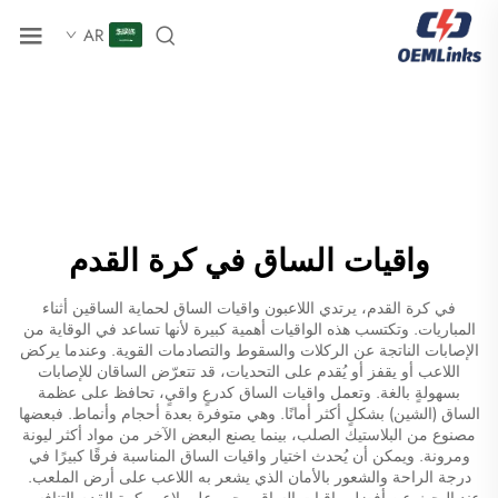
AR
واقيات الساق في كرة القدم
في كرة القدم، يرتدي اللاعبون واقيات الساق لحماية الساقين أثناء
المباريات. وتكتسب هذه الواقيات أهمية كبيرة لأنها تساعد في الوقاية من
الإصابات الناتجة عن الركلات والسقوط والتصادمات القوية. وعندما يركض
اللاعب أو يقفز أو يُقدم على التحديات، قد تتعرّض الساقان للإصابات
بسهولةٍ بالغة. وتعمل واقيات الساق كدرعٍ واقيٍ، تحافظ على عظمة
الساق (الشين) بشكلٍ أكثر أمانًا. وهي متوفرة بعدة أحجام وأنماط. فبعضها
مصنوع من البلاستيك الصلب، بينما يصنع البعض الآخر من مواد أكثر ليونة
ومرونة. ويمكن أن يُحدث اختيار واقيات الساق المناسبة فرقًا كبيرًا في
درجة الراحة والشعور بالأمان الذي يشعر به اللاعب على أرض الملعب.
عند البحث عن أفضل واقيات الساق، يجب على لاعب كرة القدم التنافسي