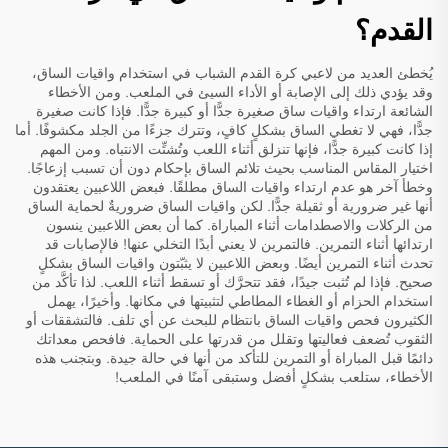
القدم؟
يُخطئ العديد من لاعبي كرة القدم الشباب في استخدام واقيات الساق،
وقد يؤدي ذلك إلى الإصابة أو الأداء السيئ في الملعب. ومن الأخطاء
الشائعة ارتداء واقيات ساق صغيرة جدًّا أو كبيرة جدًّا. فإذا كانت صغيرة
جدًّا، فهي لا تغطي الساق بشكلٍ كافٍ، وتترك جزءًا من الجلد مكشوفًا. أما
إذا كانت كبيرة جدًّا، فإنها تنزلق أثناء اللعب وتُشتِّت الانتباه. ومن المهم
اختيار المقاس المناسب بحيث تلائم الساق بإحكام دون أن تسبب إزعاجًا.
وخطأ آخر هو عدم ارتداء واقيات الساق مطلقًا. فبعض اللاعبين يعتقدون
أنها غير ضرورية أو ثقيلة جدًّا. لكن واقيات الساق ضروريةٌ لحماية الساق
من الركلات والاصطدامات أثناء المباراة. كما أن بعض اللاعبين ينسون
ارتدائها أثناء التمرين. فالتمرين لا يعني أبدًا التخلي عنها! فالإصابات قد
تحدث أثناء التمرين أيضًا. وبعض اللاعبين لا يثبّتون واقيات الساق بشكلٍ
صحيح. فإذا لم تُثبت جيدًا، فقد تتحرَّك أو تسقط أثناء اللعب. لذا تأكَّد من
استخدام الحزام أو الغطاء المطاطي لتثبيتها في مكانها. وأخيرًا، يهمل
الكثيرون فحص واقيات الساق بانتظام للبحث عن أي تلف. فالتشققات أو
الثقوب تُضعف فعاليتها وتقلل من قدرتها على الحماية. فافحص معداتك
دائمًا قبل المباراة أو التمرين للتأكد من أنها في حالة جيدة. وبتجنب هذه
الأخطاء، ستلعب بشكلٍ أفضل وستبقى آمنًا في الملعب!