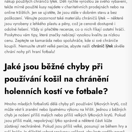
nákup použitých chráničů lýtek. Děti rychle vyrostou ze svého vybavení,
takže mírně použité kusy najdete v charitativních prodejnách nebo na
online tržištích. Jen se ujistěte, že jsou stále v dobrém stavu a bez
poškození. Věnujte pozornost také materiálu chráničů lýtek – některé
jsou vyrobeny z lehkého plastu a pěny, což je cenově dostupné i
odolné řešení. Vždy si přečtěte recenze, co o nich říkají ostatní hráči.
Poskytnou vám tipy, které značky nabízejí vysokou kvalitu za nízkou
cenu. Zeptejte se kamaráda nebo spoluhráče, kde si své chrániče
koupili. Nemusíte utratit velké peníze, abyste našli
chránič lýtek
skvěle
chrání nohy při hraní fotbalu!
Jaké jsou běžné chyby při
používání košil na chránění
holenních kostí ve fotbale?
Mnoho mladých fotbalistů dělá chyby při používání lýtkových krytů, což
může vést k zranění nebo špatnému výkonu na hřišti. Jednou z běžných
chyb je nošení příliš malých nebo příliš velkých lýtkových krytů. Pokud
jsou příliš malé, nepokrývají lýtko správně a některé části kůže
zůstávají nechráněné. Pokud jsou příliš velké, posunují se během hry a
ruší hráče. Je důležité vybrat správnou velikost, aby kryty seděly pevně,