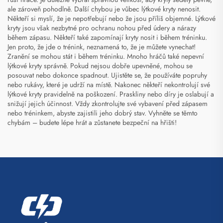
ale zároveň pohodlně. Další chybou je vůbec lýtkové kryty nenosit.
Někteří si myslí, že je nepotřebují nebo že jsou příliš objemné. Lýtkové
kryty jsou však nezbytné pro ochranu nohou před údery a nárazy
během zápasu. Někteří také zapomínají kryty nosit i během tréninku.
Jen proto, že jde o trénink, neznamená to, že je můžete vynechat!
Zranění se mohou stát i během tréninku. Mnoho hráčů také nepevní
lýtkové kryty správně. Pokud nejsou dobře upevněné, mohou se
posouvat nebo dokonce spadnout. Ujistěte se, že používáte popruhy
nebo rukávy, které je udrží na místě. Nakonec někteří nekontrolují své
lýtkové kryty pravidelně na poškození. Praskliny nebo díry je oslabují a
snižují jejich účinnost. Vždy zkontrolujte své vybavení před zápasem
nebo tréninkem, abyste zajistili jeho dobrý stav. Vyhněte se těmto
chybám – budete lépe hrát a zůstanete bezpeční na hřišti!