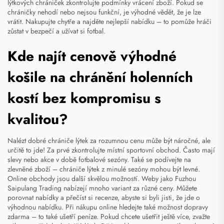
lýtkových chrániček zkontrolujte podmínky vrácení zboží. Pokud se
chráničky nehodí nebo nejsou funkční, je výhodné vědět, že je lze
vrátit. Nakupujte chytře a najděte nejlepší nabídku – to pomůže hráči
zůstat v bezpečí a užívat si fotbal.
Kde najít cenově výhodné
košile na chránění holenních
kostí bez kompromisu s
kvalitou?
Nalézt dobré chrániče lýtek za rozumnou cenu může být náročné, ale
určitě to jde! Za prvé zkontrolujte místní sportovní obchod. Často mají
slevy nebo akce v době fotbalové sezóny. Také se podívejte na
zlevněné zboží – chrániče lýtek z minulé sezóny mohou být levné.
Online obchody jsou další skvělou možností. Weby jako Fuzhou
Saipulang Trading nabízejí mnoho variant za různé ceny. Můžete
porovnat nabídky a přečíst si recenze, abyste si byli jisti, že jde o
výhodnou nabídku. Při nákupu online hledejte také možnost dopravy
zdarma – to také ušetří peníze. Pokud chcete ušetřit ještě více, zvažte