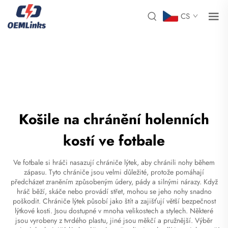
CS
Košile na chránění holenních
kostí ve fotbale
Ve fotbale si hráči nasazují chrániče lýtek, aby chránili nohy během
zápasu. Tyto chrániče jsou velmi důležité, protože pomáhají
předcházet zraněním způsobeným údery, pády a silnými nárazy. Když
hráč běží, skáče nebo provádí střet, mohou se jeho nohy snadno
poškodit. Chrániče lýtek působí jako štít a zajišťují větší bezpečnost
lýtkové kosti. Jsou dostupné v mnoha velikostech a stylech. Některé
jsou vyrobeny z tvrdého plastu, jiné jsou měkčí a pružnější. Výběr