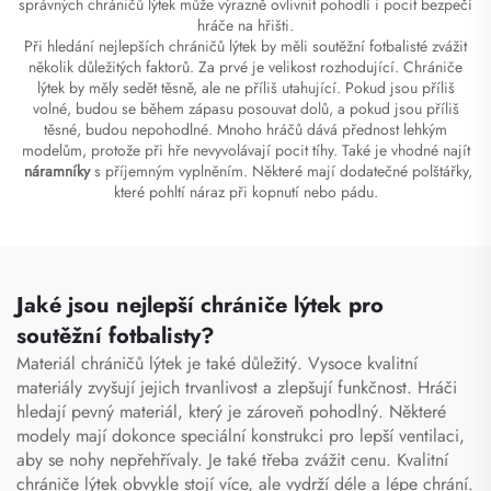
správných chráničů lýtek může výrazně ovlivnit pohodlí i pocit bezpečí
hráče na hřišti.
Při hledání nejlepších chráničů lýtek by měli soutěžní fotbalisté zvážit
několik důležitých faktorů. Za prvé je velikost rozhodující. Chrániče
lýtek by měly sedět těsně, ale ne příliš utahující. Pokud jsou příliš
volné, budou se během zápasu posouvat dolů, a pokud jsou příliš
těsné, budou nepohodlné. Mnoho hráčů dává přednost lehkým
modelům, protože při hře nevyvolávají pocit tíhy. Také je vhodné najít
náramníky
s příjemným vyplněním. Některé mají dodatečné polštářky,
které pohltí náraz při kopnutí nebo pádu.
Jaké jsou nejlepší chrániče lýtek pro
soutěžní fotbalisty?
Materiál chráničů lýtek je také důležitý. Vysoce kvalitní
materiály zvyšují jejich trvanlivost a zlepšují funkčnost. Hráči
hledají pevný materiál, který je zároveň pohodlný. Některé
modely mají dokonce speciální konstrukci pro lepší ventilaci,
aby se nohy nepřehřívaly. Je také třeba zvážit cenu. Kvalitní
chrániče lýtek obvykle stojí více, ale vydrží déle a lépe chrání.