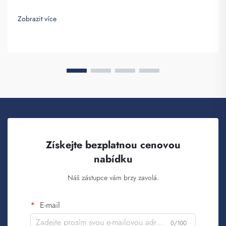
vyniknout. Společnost Fuzhou Saipulang Trading tyto batohy
objednává velkoobchodně a poskytuje je za účelem zvyšování
Zobrazit více
povědomí o značce. Víte, když ...
Získejte bezplatnou cenovou
nabídku
Náš zástupce vám brzy zavolá.
E-mail
0/100