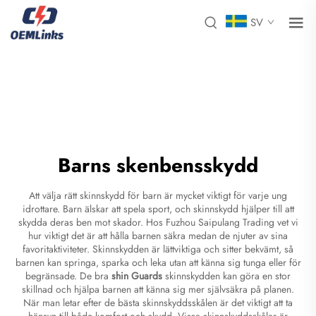
SV
Barns skenbensskydd
Att välja rätt skinnskydd för barn är mycket viktigt för varje ung
idrottare. Barn älskar att spela sport, och skinnskydd hjälper till att
skydda deras ben mot skador. Hos Fuzhou Saipulang Trading vet vi
hur viktigt det är att hålla barnen säkra medan de njuter av sina
favoritaktiviteter. Skinnskydden är lättviktiga och sitter bekvämt, så
barnen kan springa, sparka och leka utan att känna sig tunga eller för
begränsade. De bra
shin Guards
skinnskydden kan göra en stor
skillnad och hjälpa barnen att känna sig mer självsäkra på planen.
När man letar efter de bästa skinnskyddsskålen är det viktigt att ta
hänsyn till både komfort och skydd. Vissa skinnskyddsskålar är