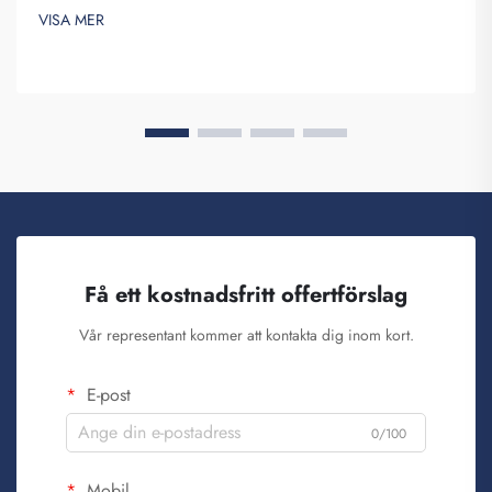
som beställer dessa i stora kvantiteter och tillhandahåller dem
VISA MER
för att skapa varumärkesmedvetenhet. Du vet, när ...
Få ett kostnadsfritt offertförslag
Vår representant kommer att kontakta dig inom kort.
E-post
0/100
Mobil