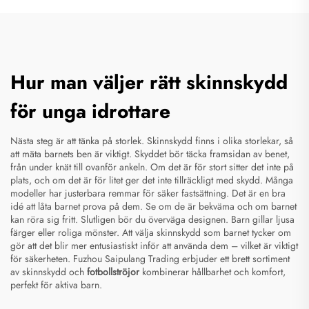
Hur man väljer rätt skinnskydd
för unga idrottare
Nästa steg är att tänka på storlek. Skinnskydd finns i olika storlekar, så
att mäta barnets ben är viktigt. Skyddet bör täcka framsidan av benet,
från under knät till ovanför ankeln. Om det är för stort sitter det inte på
plats, och om det är för litet ger det inte tillräckligt med skydd. Många
modeller har justerbara remmar för säker fastsättning. Det är en bra
idé att låta barnet prova på dem. Se om de är bekväma och om barnet
kan röra sig fritt. Slutligen bör du överväga designen. Barn gillar ljusa
färger eller roliga mönster. Att välja skinnskydd som barnet tycker om
gör att det blir mer entusiastiskt inför att använda dem – vilket är viktigt
för säkerheten. Fuzhou Saipulang Trading erbjuder ett brett sortiment
av skinnskydd och
fotbollströjor
kombinerar hållbarhet och komfort,
perfekt för aktiva barn.