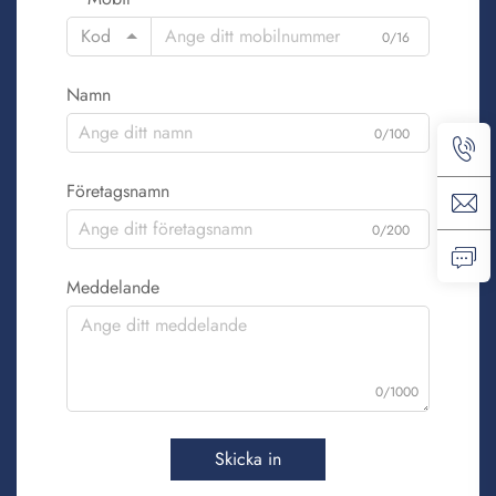
Kod
0/16
Namn
0/100
Företagsnamn
0/200
Meddelande
0/1000
Skicka in