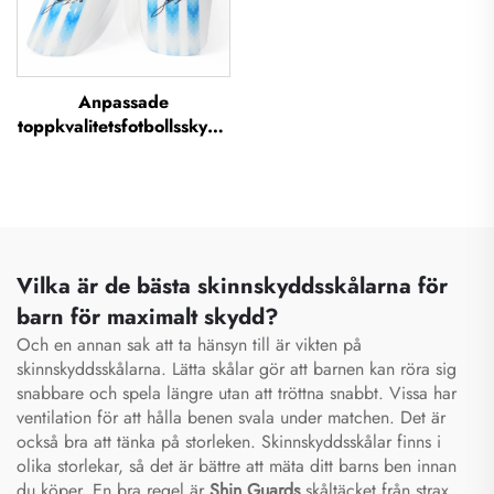
Anpassade
toppkvalitetsfotbollsskydd
för underben,
fotbollsskydd,
benbeskydd,
underbensskydd,
fotbollsskydd för
underben
Vilka är de bästa skinnskyddsskålarna för
barn för maximalt skydd?
Och en annan sak att ta hänsyn till är vikten på
skinnskyddsskålarna. Lätta skålar gör att barnen kan röra sig
snabbare och spela längre utan att tröttna snabbt. Vissa har
ventilation för att hålla benen svala under matchen. Det är
också bra att tänka på storleken. Skinnskyddsskålar finns i
olika storlekar, så det är bättre att mäta ditt barns ben innan
du köper. En bra regel är
Shin Guards
skåltäcket från strax