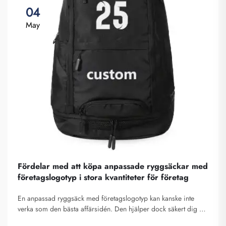
04
May
Fördelar med att köpa anpassade ryggsäckar med
företagslogotyp i stora kvantiteter för företag
En anpassad ryggsäck med företagslogotyp kan kanske inte
verka som den bästa affärsidén. Den hjälper dock säkert dig att
sticka ut från mängden. Fuzhou Saipulang Trading är ett företag