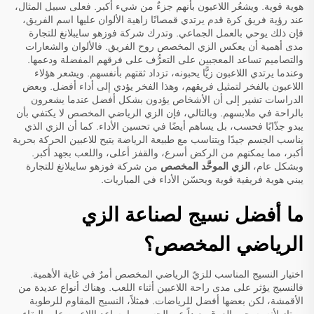
هوية قوية. ويشعُر اللاعبون بأنهم جزءٌ من شيء أكبر. فعلى سبيل المثال،
عند رؤية فريق كرة قدم يرتدي قمصانًا زاهية الألوان عليها اسم الفريق،
فإن ذلك يوحي بالعمل الجماعي. وتدرك شركة فوزهو سايبلانغ للتجارة
مدى أهمية أن يعكس الزي المخصص روح الفريق. فالألوان والشعارات
والتصاميم تساعد المعجبين على التعرُّف على فرقهم المفضلة ودعمها.
وعندما يرتدي اللاعبون زيًّا يحبونه، تزداد ثقتهم بأنفسهم. ويشعر هؤلاء
اللاعبون بالفخر لتمثيل فريقهم، وهذا الفخر يؤدي إلى أداء أفضل. وبعض
الدراسات تشير إلى أن الأشخاص يؤدون بشكل أفضل عندما يشعرون
بالراحة في ملابسهم. وبالتالي، فإن الزي الرياضي المخصص لا يكتفي بأن
يبدو جذّابًا فحسب، بل يساهم أيضًا في تحسين الأداء. كما أن الزي الذي
يناسب الجسم جيدًا ويتناسب مع طبيعة الرياضة يتيح للاعبين الحركة بحرية
أكبر، مما يمكنهم من الركض أسرع، والقفز أعلى، واللعب بجهد أكبر.
وبشكل عام،
الزي الموحَّد المخصص
من شركة فوزهو سايبلانغ للتجارة
يبني هوية فريقية قوية ويحسّن الأداء في المباريات.
ما أفضل نسيج لصناعة الزي
الرياضي المخصص؟
اختيار النسيج المناسب للزيّ الرياضي المخصص أمرٌ في غاية الأهمية.
فالنسيج يؤثر على مدى راحة اللاعبين أثناء اللعب. وهناك أنواع عديدة من
الأقمشة، لكن بعضها أفضل للرياضات. فمثلاً، النسيج المقاوم للرطوبة
ممتاز لأنه يسحب العرق بعيداً عن الجسم، ما يساعد اللاعبين على البقاء