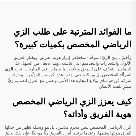
ما الفوائد المترتبة على طلب الزي
الرياضي المخصص بكميات كبيرة؟
وأخيرًا، يتيح الزيّ الموحَّد المخصَّص إبراز هوية الفريق. ويختار الفريق
الألوان والشعارات والتصاميم التي تناسبه. وهذا يجعل من السهل على
الجماهير التعرُّف على الفريق والانخراط بحماس في المباريات. فريد
الزي
الموحَّد المخصص
بل ويمكنه حتى جذب عددٍ أكبر من المؤيِّدين. وتدرك
شركة فوزهو ساي بولانغ للتجارة هذا الأمر، وتعمل مع الفرق لتصميم زيٍّ
مميَّزٍ يلفت الأنظار.
كيف يعزز الزي الرياضي المخصص
هوية الفريق وأدائه؟
الزي الرياضي المخصص ليس مجرد ملابس، بل هو وسيلة تُظهر من خلالها
الفرق هويتها وقيمها. وعندما يرتدي أفراد الفريق زيًّا موحدًا، فإن ذلك يخلق