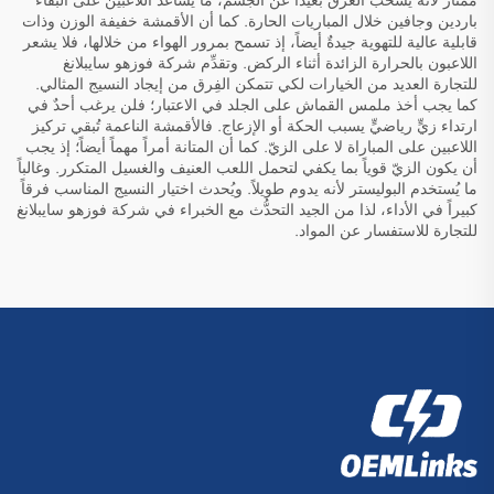
باردين وجافين خلال المباريات الحارة. كما أن الأقمشة خفيفة الوزن وذات
قابلية عالية للتهوية جيدةٌ أيضاً، إذ تسمح بمرور الهواء من خلالها، فلا يشعر
اللاعبون بالحرارة الزائدة أثناء الركض. وتقدِّم شركة فوزهو سايبلانغ
للتجارة العديد من الخيارات لكي تتمكن الفِرق من إيجاد النسيج المثالي.
كما يجب أخذ ملمس القماش على الجلد في الاعتبار؛ فلن يرغب أحدٌ في
ارتداء زيٍّ رياضيٍّ يسبب الحكة أو الإزعاج. فالأقمشة الناعمة تُبقي تركيز
اللاعبين على المباراة لا على الزيّ. كما أن المتانة أمراً مهماً أيضاً؛ إذ يجب
أن يكون الزيّ قوياً بما يكفي لتحمل اللعب العنيف والغسيل المتكرر. وغالباً
ما يُستخدم البوليستر لأنه يدوم طويلاً. ويُحدث اختيار النسيج المناسب فرقاً
كبيراً في الأداء، لذا من الجيد التحدُّث مع الخبراء في شركة فوزهو سايبلانغ
للتجارة للاستفسار عن المواد.