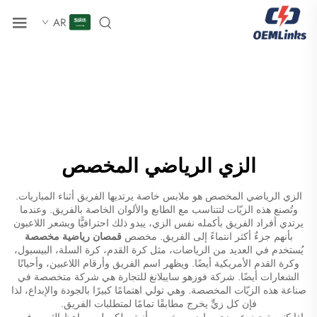
AR
الزي الرياضي المخصص
الزي الرياضي المخصص هو ملابس خاصة يرتديها الفريق أثناء المباريات.
وتُصنع هذه الزيّات لتتناسب مع الطابع والألوان الخاصة بالفريق. وعندما
يرتدي أفراد الفريق بأكمله نفس الزي، يبدو ذلك احترافيًّا ويشعر اللاعبون
بأنهم جزءٌ أكثر انتماءً إلى الفريق. مخصص
قمصان رياضية مخصصة
يُستخدم في العديد من الرياضات، مثل كرة القدم، كرة السلة، البيسبول،
وكرة القدم الأمريكية أيضًا. ويظهر اسم الفريق وأرقام اللاعبين، وأحيانًا
الشعارات أيضًا. شركة فوزهو سايبلانغ للتجارة هي شركة متخصصة في
صناعة هذه الزيّات المخصصة. وهي تولي اهتمامًا كبيرًا بالجودة والإبداع، لذا
فإن كل زيٍّ يخرج مطابقًا تمامًا لمتطلبات الفريق.
إذا كنت تبحث عن زي رياضي مخصص أنيق ولكن ليس باهظ الثمن، فمن