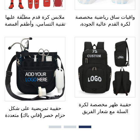
واقيات ساق رياضية مخصصة
ملابس كرة قدم مطبَّقة عليها
لكرة القدم عالية الجودة،
تقنية التسامي، وأطقم أقمصة
واقيات ساق لرياضة كرة
كرة القدم للرجال للاستخدام
القدم، وواقيات للساقين،
أثناء التدريب، وملابس رياضية
وواقيات للساق (شين غارد)
مخصصة لكرة القدم، وزي
لرياضة كرة القدم والكرة
فريق كرة القدم
المستديرة
حقيبة ظهر مخصصة لكرة
حقيبة تمريضية على شكل
السلة مع شعار الفريق
حزام خصر (فاني باك) متعددة
الرياضي، مقاومة للماء، عادية
الجيوب، مع غلاف جيبي
الاستخدام، مدرسية، حرارية،
يحتوي على أقسام متعددة،
ومخصصة للطباعة بالتسامي،
وسحّاب، ومنظمة خاصة
لكرة القدم وكرة السلة