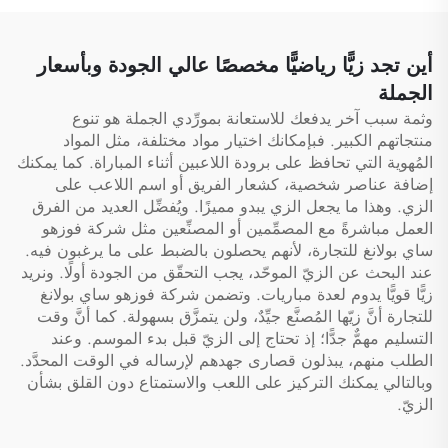
بالممرضين والممرضات،
وحقائب تمريض طبية
أين تجد زيًّا رياضيًّا مخصصًا عالي الجودة وبأسعار
الجملة
وثمة سبب آخر يدفعك للاستعانة بمورِّدي الجملة هو تنوع
منتجاتهم الكبير. فبإمكانك اختيار مواد مختلفة، مثل المواد
المُهوية التي تحافظ على برودة اللاعبين أثناء المباراة. كما يمكنك
إضافة عناصر شخصية، كشعار الفريق أو اسم اللاعب على
الزي. وهذا ما يجعل الزي يبدو مميزًا. ويُفضِّل العديد من الفرق
العمل مباشرةً مع المصمِّمين أو المصنِّعين مثل شركة فوزهو
ساي بولانغ للتجارة، لأنهم يحصلون بالضبط على ما يرغبون فيه.
عند البحث عن الزيّ الموحّد، يجب التحقّق من الجودة أولًا. ونريد
زيًّا قويًّا يدوم لعدة مباريات. وتضمن شركة فوزهو ساي بولانغ
للتجارة أنَّ زيّها المُصنَّع جيِّدٌ، ولن يتمزَّق بسهولة. كما أنَّ وقت
التسليم مهمٌّ جدًّا؛ إذ تحتاج إلى الزيّ قبل بدء الموسم. وعند
الطلب منهم، يبذلون قصارى جهدهم لإرساله في الوقت المحدَّد.
وبالتالي يمكنك التركيز على اللعب والاستمتاع دون القلق بشأن
الزيّ.