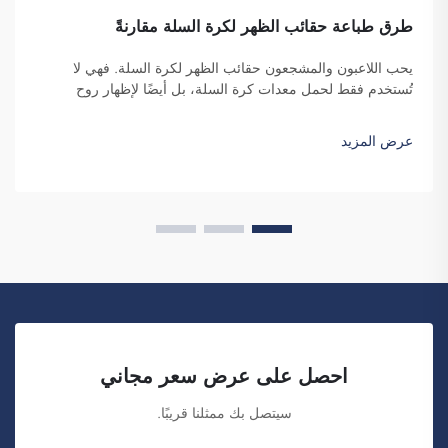
طرق طباعة حقائب الظهر لكرة السلة مقارنةً
يحب اللاعبون والمشجعون حقائب الظهر لكرة السلة. فهي لا
تُستخدم فقط لحمل معدات كرة السلة، بل أيضًا لإظهار روح
الفريق والهوية الفردية. ونحن في شركة فوزهو ساي بولانغ للتجارة
ندرك الحاجة إلى حقيبة ظهر جذّابة ومتينة. النقاط الرئيسية...
عرض المزيد
احصل على عرض سعر مجاني
سيتصل بك ممثلنا قريبًا.