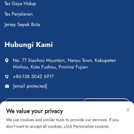
Tas Gaya Hidup
Tas Perjalanan
Jersey Sepak Bola
Hubungi Kami
No. 77 Xiaohou Mountain, Nanyu Town, Kabupaten
Minhou, Kota Fuzhou, Provinsi Fujian
+86-138 5042 6917
[email protected]
KIRIM
We value your privacy
We use cookies and similar tools to provide our services. If you
don't want to accept all cookies, click Personalize cookies.