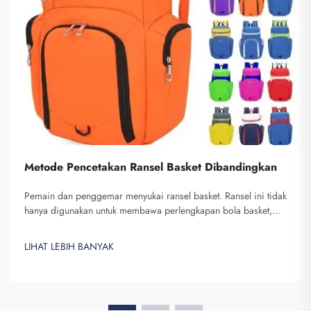
Metode Pencetakan Ransel Basket Dibandingkan
Pemain dan penggemar menyukai ransel basket. Ransel ini tidak
hanya digunakan untuk membawa perlengkapan bola basket,
tetapi juga untuk menunjukkan semangat tim dan kepribadian
individu. Kami di Fuzhou Saipulang Trading memahami
LIHAT LEBIH BANYAK
kebutuhan akan ransel yang tampak menarik serta tahan lama.
Kunci...