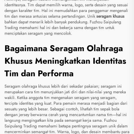
identitasnya. Tim dapat memilih warna, logo, serta desain yang sesuai
dengan karakter tim. Hal ini memudahkan para penggemar mengenali
tim dan merasa antusias selama pertandingan. Unik
seragam khusus
bahkan dapat menarik lebih banyak pendukung. Fuzhou Saipulang
Trading memahami hal ini dan bekerja sama dengan tim untuk
menciptakan seragam yang mencolok.
Bagaimana Seragam Olahraga
Khusus Meningkatkan Identitas
Tim dan Performa
Seragam olahraga khusus lebih dari sekadar pakaian; seragam ini
merupakan cara tim menunjukkan jati diri dan nilai-nilai yang mereka
wakili. Ketika anggota tim mengenakan seragam yang seragam,
tercipta identitas yang kuat. Para pemain merasa menjadi bagian dari
sesuatu yang lebih besar. Sebagai contoh, lihatlah tim sepak bola
dengan jersey berwarna cerah yang mencantumkan nama tim—hal ini
langsung mengingatkan kita pada semangat kerja sama. Fuzhou
Saipulang Trading memahami betapa pentingnya seragam unik dalam
mencerminkan semangat tim. Warna, logo, dan desain membantu para