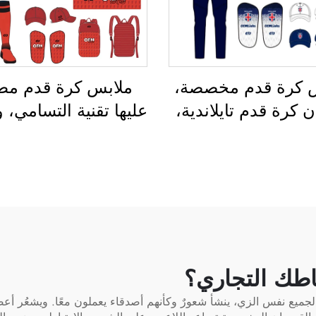
 كرة قدم مخصصة،
ملابس كرة قدم مطبَ
 كرة قدم تايلاندية،
عليها تقنية التسامي، 
 زي رياضي كاملة
أقمصة كرة القدم لل
القدم، بدلة رياضية
للاستخدام أثناء التد
 القدم، قمصان كرة
وملابس رياضية مخ
 مطبوعة بالتحوير
لكرة القدم، وزي فري
ري، ملابس كرة قدم
القدم
اطك التجاري؟
دي الجميع نفس الزي، ينشأ شعورٌ وكأنهم أصدقاء يعملون معًا. ويشعُر أ