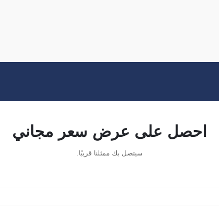
فوزهو ساي بولانغ للتجارة خيارًا ممتازًا في
هذا المجال. فهي متخصصة في إنتاج القمصان
الرياضية لكرة القدم التي تكون...
احصل على عرض سعر مجاني
سيتصل بك ممثلنا قريبًا.