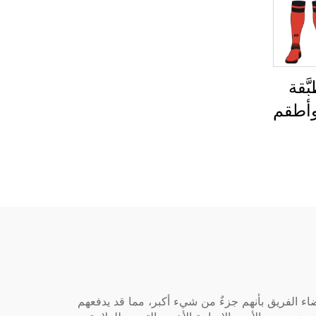
ّقة
وأطقم
رجال
ريب،
صصة
ق كرة
عضاء الفريق بأنهم جزءٌ من شيء أكبر، مما قد يدفعهم