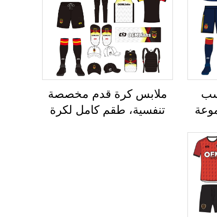
سب
ملابس كرة قدم مخصصة
 لمجموعة
تنفسية، طقم كامل لكرة
سية
القدم، زي رياضي كامل
رة
لكرة القدم، تيشيرتات كرة
ان
قدم، طقم كرة قدم، أطقم
 كرة
زي رياضي، قمصان كرة
 قدم
قدم مطبوعة بالتحوير
امي
الحراري