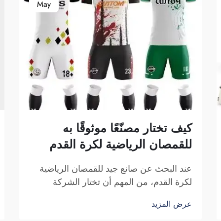
May
كيف تختار مصنّعًا موثوقًا به
للقمصان الرياضية لكرة القدم
عند البحث عن صانع جيد للقمصان الرياضية
لكرة القدم، من المهم أن تختار الشركة
المناسبة. فأنت تبحث عن شركةٍ موثوقةٍ وتُنتج
عرض المزيد
قمصانًا رياضيةً عالية الجودة. وتشكل شركة