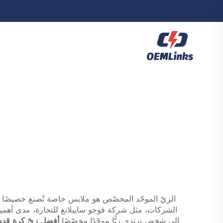
الزيّ الموحّد المخصّص هو ملابس خاصة تُصنع خصيصًا لل
الشركات، مثل شركة فوجو سايبلانغ للتجارة، مدى أهمية 
إلى شخصٍ يرتدي زيًّا موحّدًا مخصّصًا
أفضل زيّ كرة قد