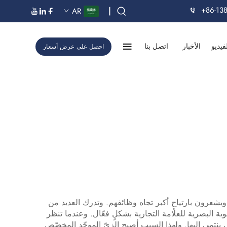
+86-13
|
AR
فيديو
الأخبار
اتصل بنا
احصل على عرض أسعار
يشعرون بارتياحٍ أكبر تجاه وظائفهم. وتدرك العديد من
 البصرية للعلامة التجارية بشكلٍ فعّال. وعندما تنظر
ي ينتمي إليها. ولهذا السبب أصبح الزيّ الموحّد المخصّص