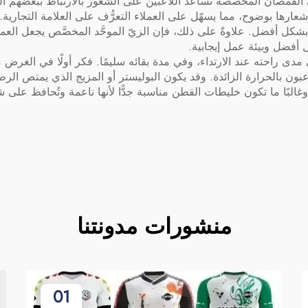
إن القمصان المخصصة تساعد اللاعبين على الشعور بالارتباط ببعضهم البع
عارها بوضوح، مما يسهّل على العملاء التعرُّف على العلامة التجارية
كل أفضل. علاوةً على ذلك، فإن الزيّ الموحَّد المخصَّص يجعل العمال
 أفضل وبيئة عمل إيجابية.
ي مدى راحته عند الارتداء، وفي مدة بقائه سليمًا. فكر أولًا في الغر
ون بالحرارة الزائدة. وقد يكون البوليستر أو المزيج الذي يمتص الرطوب
ًا ما تكون خليطات القطن مناسبة جدًّا لأنها ناعمة وتُحافظ على شك
منشورات مدونتنا
01