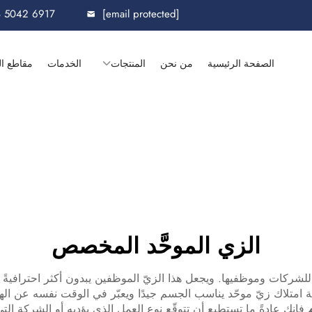
8 5042 6917
[email protected]
الصفحة الرئيسية
من نحن
المنتجات
الخدمات
مقاطع ال
الزي الموحَّد المخصص
شركات وموظفيها. ويجعل هذا الزيّ الموظفين يبدون أكثر احترافيةً و
امتلاك زيّ موحّد يناسب الجسم جيدًا ويعبّر في الوقت نفسه عن الهوية
م
فإنك عادةً ما تستطيع أن تتوقّع نوع العمل الذي يؤديه أو الشركة الت