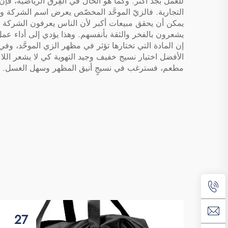
للعمل بجدٍّ أكثر. وكما هو الحال في الفِرق الرياضية، ف
التجارية. فالزيّ الموحَّد المخصّص يعرض اسم الشركة وش
يمكن أن يحقق مبيعات أكبر لأن الناس يعرفون الشركة بش
يشعرون بالفخر والثقة بأنفسهم. وهذا يؤدي إلى أداء عمل
إن المادة التي تختارها تؤثر في مظهر الزي الموحَّد، وف
الأفضل اختيار نسيج خفيف وجيد التهوية كي لا يشعر اللاعب
مطعم، فسترغب في نسيجٍ أنيق المظهر وسهل الغسل. وغالب
27