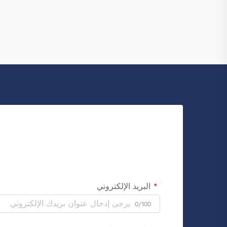
شركات التصنيع بإنتاجها. وتُعد شركة فوزهو
ساي بولانغ للتجارة خيارًا جيدًا للشركات التي
ترغب في...
البريد الإلكتروني
0/100