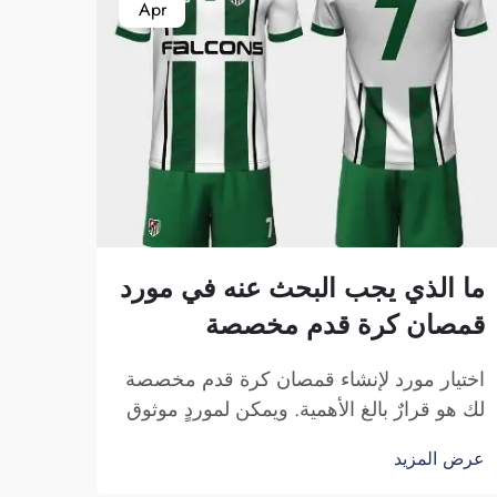
Apr
ما الذي يجب البحث عنه في مورد
قمصان كرة قدم مخصصة
اختيار مورد لإنشاء قمصان كرة قدم مخصصة
لك هو قرارٌ بالغ الأهمية. ويمكن لموردٍ موثوق
أن يجعل قمصانك تبدو أنيقةً وتشعرك بالراحة
عرض المزيد
عند ارتدائها. سواء كانت هذه القمصان لفريقك