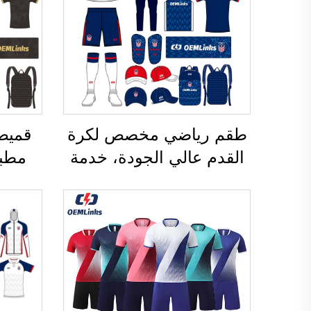
طقم رياضي مخصص لكرة
قميص
القدم عالي الجودة، خدمة
مطبو
تصنيع حسب الطلب
قمي
(OEM)، قمصان رياضية
تيشي
مخصصة لكرة القدم، أطقم
رياضي
زي رياضي لكرة القدم،
كرة ق
قمصان رياضية مصنوعة
ق
باستخدام تقنية التسامي