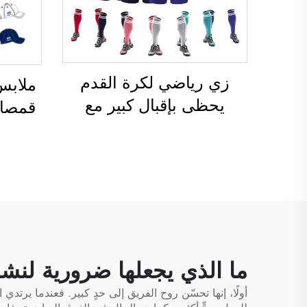
زي رياضي لكرة القدم
ملابس
يحظى بإقبال كبير مع
قمصان
إمكانية التخصيص الكامل
أطقم
باستخدام تقنية التسامي،
لكرة 
وتصميم مخصص بالكامل
لكرة
قدم
الحرا
ما الذي يجعلها ضرورية لنش
أولًا، إنها تحسّن روح الفريق إلى حدٍ كبير. فعندما يرت