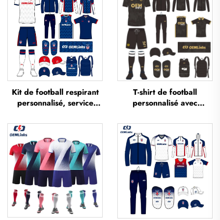
Kit de football respirant
T-shirt de football
personnalisé, service
personnalisé avec
OEM, maillots de football
impression sublimée,
personnalisés, tenues
maillot d'équipe de
complètes de football,
football, t-shirts, uniforme
maillots de football
de football, maillot de
sublimés
football, tenue de
football, maillot de
football