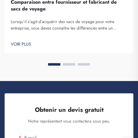
Comparaison entre fournisseur et fabricant de
sacs de voyage
Lorsqu’il s’agit d’acquérir des sacs de voyage pour votre
entreprise, vous devez connaître les différences entre un
fournisseur et un fabricant. Les fournisseurs sont des
entreprises qui vendent des articles, tandis que les fabricants
VOIR PLUS
les produisent. Fuzhou Saipulang Trading est un bon choix pour
les entreprises souhaitant q...
Obtenir un devis gratuit
Notre représentant vous contactera sous peu.
E-mail