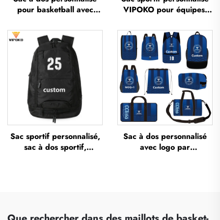
pour basketball avec
VIPOKO pour équipes,
logo, sac sportif d’équipe
sac à dos étanche pour
imperméable,
basketball avec logo, sac
décontracté, scolaire,
sportif décontracté pour
thermosublimé, pour
basketball, sac de voyage
football et basketball
pour basketball
Sac sportif personnalisé,
Sac à dos personnalisé
sac à dos sportif,
avec logo par
cartables scolaires, sac à
sublimation, sac scolaire
dos de voyage et de
pour natation à cordon de
randonnée, sac à dos de
serrage, étanche, sac
basketball, de football et
d’ensemble sportif pour
de soccer, sac de tennis
basketball et football, sac
et de basketball
de voyage pour
Que rechercher dans des maillots de basket-