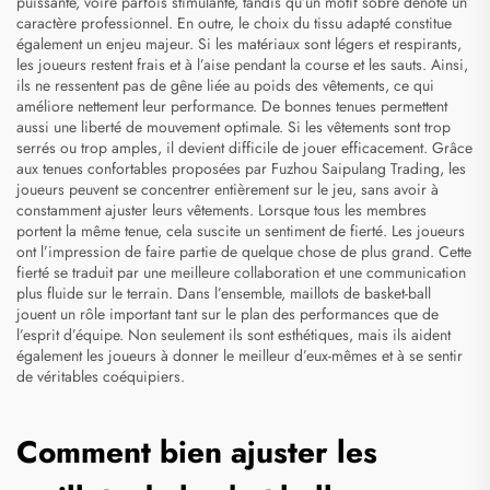
puissante, voire parfois stimulante, tandis qu’un motif sobre dénote un
caractère professionnel. En outre, le choix du tissu adapté constitue
également un enjeu majeur. Si les matériaux sont légers et respirants,
les joueurs restent frais et à l’aise pendant la course et les sauts. Ainsi,
ils ne ressentent pas de gêne liée au poids des vêtements, ce qui
améliore nettement leur performance. De bonnes tenues permettent
aussi une liberté de mouvement optimale. Si les vêtements sont trop
serrés ou trop amples, il devient difficile de jouer efficacement. Grâce
aux tenues confortables proposées par Fuzhou Saipulang Trading, les
joueurs peuvent se concentrer entièrement sur le jeu, sans avoir à
constamment ajuster leurs vêtements. Lorsque tous les membres
portent la même tenue, cela suscite un sentiment de fierté. Les joueurs
ont l’impression de faire partie de quelque chose de plus grand. Cette
fierté se traduit par une meilleure collaboration et une communication
plus fluide sur le terrain. Dans l’ensemble,
maillots de basket-ball
jouent un rôle important tant sur le plan des performances que de
l’esprit d’équipe. Non seulement ils sont esthétiques, mais ils aident
également les joueurs à donner le meilleur d’eux-mêmes et à se sentir
de véritables coéquipiers.
Comment bien ajuster les