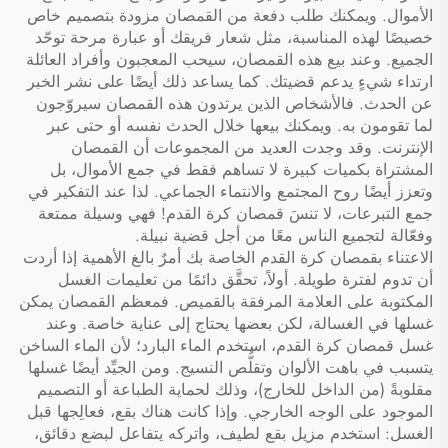
الأموال. ويمكنك طلب دفعة من القمصان مزودة بتصميم خاص
خصيصًا لهذه المناسبة، مثل شعار فريقك أو عبارة مرحة توحّد
الجميع. وعند بيع هذه القمصان، سيحب المعجبون وأفراد العائلة
ارتداء شيءٍ يدعم قضيتك. كما يساعد ذلك أيضًا على نشر الخبر
عن الحدث. فالأشخاص الذين يرتدون هذه القمصان سيروّجون
لما تقومون به. ويمكنك بيعها خلال الحدث نفسه أو حتى عبر
الإنترنت. وقد وجدت العديد من المجموعات أن القمصان
المشتراة بكميات كبيرة لا تساهم فقط في جمع الأموال، بل
وتعزز أيضًا روح المجتمع والانتماء الجماعي. لذا عند التفكير في
جمع التبرعات، لا تنسَ قمصان كرة القدم! فهي وسيلة ممتعة
وفعّالة لتجميع الناس معًا من أجل قضية نبيلة.
الاعتناء بقمصان كرة القدم الخاصة بك أمرٌ بالغ الأهمية إذا أردت
أن تدوم لفترة طويلة. أولاً، تحقَّق دائمًا من تعليمات الغسل
المكتوبة على العلامة المرفقة بالقميص. فمعظم القمصان يمكن
غسلها في الغسالة، لكن بعضها يحتاج إلى عناية خاصة. وعند
غسل قمصان كرة القدم، استخدم الماء البارد؛ لأن الماء الساخن
يتسبب في باهت الألوان وتقلُّص النسيج. ومن الجيِّد أيضًا غسلها
مقلوبةً (من الداخل للخارج)، وذلك لحماية الطباعة أو التصميم
الموجود على الوجه الخارجي. وإذا كانت هناك بقع، فعالِجها قبل
الغسل: استخدم مزيل بقع لطيف، واتركه يتفاعل لبضع دقائق،