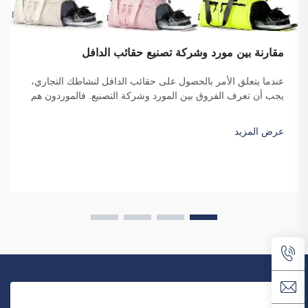
مقارنة بين مورد وشركة تصنيع حقائب الدافل
عندما يتعلق الأمر بالحصول على حقائب الدافل لنشاطك التجاري،
يجب أن تعرف الفروق بين المورد وشركة التصنيع. فالموردون هم
شركات تبيع السلع، بينما تقوم شركات التصنيع بإنتاجها. وتُعد شركة
فوزهو ساي بولانغ للتجارة خيارًا جيدًا للشركات التي ترغب في...
عرض المزيد