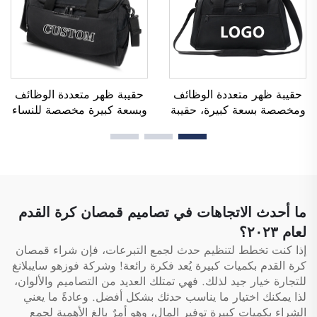
حقيبة ظهر متعددة الوظائف
حقيبة ظهر متعددة الوظائف
ومخصصة بسعة كبيرة، حقيبة
وبسعة كبيرة مخصصة للنساء
رياضية ولياقة بدنية للرجال
والرجال، مقاومة للماء، مع
والنساء، مقاومة للماء، تحتوي
مساحة مخصصة للأحذية،
على مساحة مخصصة لأحذية،
وحقيبة دافل للسفر والأنشطة
حقيبة سفر نوع دافل، حقيبة
الخارجية
دافل
ما أحدث الاتجاهات في تصاميم قمصان كرة القدم
لعام ٢٠٢٣؟
إذا كنت تخطط لتنظيم حدث لجمع التبرعات، فإن شراء قمصان
كرة القدم بكميات كبيرة يُعد فكرة رائعة! وشركة فوزهو سايبلانغ
للتجارة خيار جيد لذلك. فهي تمتلك العديد من التصاميم والألوان،
لذا يمكنك اختيار ما يناسب حدثك بشكل أفضل. وعادةً ما يعني
الشراء بكميات كبيرة توفير المال، وهو أمرٌ بالغ الأهمية لجمع