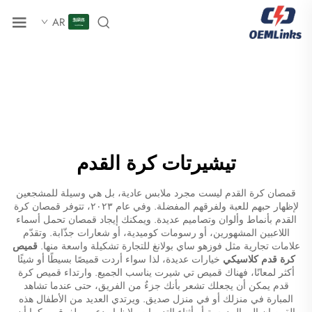
AR
تيشيرتات كرة القدم
قمصان كرة القدم ليست مجرد ملابس عادية، بل هي وسيلة للمشجعين
لإظهار حبهم للعبة ولفرقهم المفضلة. وفي عام ٢٠٢٣، تتوفر قمصان كرة
القدم بأنماط وألوان وتصاميم عديدة. ويمكنك إيجاد قمصان تحمل أسماء
اللاعبين المشهورين، أو رسومات كوميدية، أو شعارات جذّابة. وتقدّم
علامات تجارية مثل فوزهو ساي بولانغ للتجارة تشكيلة واسعة منها.
قميص
كرة قدم كلاسيكي
خيارات عديدة، لذا سواء أردت قميصًا بسيطًا أو شيئًا
أكثر لمعانًا، فهناك قميص تي شيرت يناسب الجميع. وارتداء قميص كرة
قدم يمكن أن يجعلك تشعر بأنك جزءٌ من الفريق، حتى عندما تشاهد
المبارة في منزلك أو في منزل صديق. ويرتدي العديد من الأطفال هذه
القمصان إلى المدرسة أو أثناء التدريبات، لإظهار دعمهم لفرقهم. كما أن