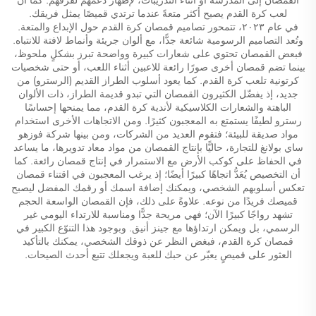
لعب كرة القدم يصبح أكثر متعةً عندما ترتدي قميصًا يمثل فريقك.
في عام ٢٠٢٣، تتمحور تصاميم قمصان كرة القدم حول الإبداع والمتعة.
وتُعد التصاميم الرسومية شائعة جدًّا، مع ألوان جريئة وأنماط لافتة للانتباه.
فبعض القمصان تحتوي على شعارات كبيرة وواضحة تبرز بشكلٍ ملحوظ،
بينما تضم قمصان أخرى صورًا رائعة للاعبين أثناء اللعب، أو حتى شخصيات
كرتونية تلعب كرة القدم. كما يعود أسلوب الطراز القديم (الرسترو) من
جديد، إذ يفضّل الكثيرون القمصان التي تبدو قديمة الطراز، ذات الألوان
الباهتة والشعارات الكلاسيكية لأندية كرة القدم، مما يمنحها إحساسًا
رسترو لطيفًا يستمتع به المعجبون كثيرًا. ومن الاتجاهات الأخرى استخدام
مواد صديقة للبيئة؛ فتقوم العديد من الشركات، ومن بينها شركة فوزهو
ساي بولانغ للتجارة، حاليًّا بإنتاج القمصان من مواد معاد تدويرها، ما يساعد
في الحفاظ على كوكب الأرض مع الاستمرار في إنتاج قمصان رائعة. كما
أن التخصيص يُعَدُّ اتجاهًا كبيرًا أيضًا؛ إذ يرغب المعجبون في اقتناء قمصان
تعكس أسلوبهم الشخصي، ويمكنك إضافة اسمك أو رقمك المفضل ليصبح
قميصك فريدًا من نوعه. علاوةً على ذلك، فإن القمصان الواسعة الحجم
تشهد رواجًا كبيرًا الآن؛ فهي مريحة جدًّا ومناسبة للارتداء اليومي غير
الرسمي، بل ويمكن ارتداؤها مع جينز أنيق. وبوجود هذا التنوّع الكبير في
قمصان كرة القدم، فبغض النظر عن ذوقك الشخصي، يمكنك بالتأكيد
العثور على قميصٍ يعبّر عن حبك للعبة ويجعلك تتبع أحدث الصيحات.