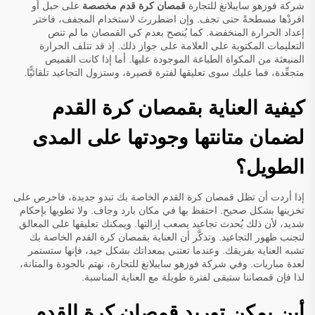
شركة فوزهو سايبلانغ للتجارة
قمصان كرة قدم مخصصة
على حبل أو
افردْها مسطحةً حتى تجف. وإن اضطررتَ لاستخدام المجفف، فاختر
إعداد الحرارة المنخفضة. كما يُنصح بعدم كي القمصان ما لم تنص
التعليمات المكتوبة على العلامة على جواز ذلك. إذ قد تتلف الحرارة
المنبعثة من المكواة الطباعة الموجودة عليها. أما إذا كانت القميص
متجعِّدة، فما عليك سوى تعليقها لفترة قصيرة، وستزول التجاعيد تلقائيًّا.
كيفية العناية بقمصان كرة القدم
لضمان متانتها وجودتها على المدى
الطويل؟
إذا أردت أن تظل قمصان كرة القدم الخاصة بك تبدو جديدة، فاحرص على
تخزينها بشكل صحيح. احتفظ بها في مكان بارد وجاف. ولا تطويها بإحكام
شديد، لأن ذلك يُحدث تجاعيد يصعب إزالتها. ويمكنك تعليقها على المعالق
لتجنب ظهور التجاعيد. وتذكَّر أن العناية بقمصان كرة القدم الخاصة بك
تشبه العناية بفريقك. وعندما تعتني بمعداتك بشكل جيد، فإنها ستستمر
لعدة مباريات. وفي شركة فوزهو سايبلانغ للتجارة، نهتم بالجودة والمتانة،
لذا فإن قمصاننا ستبقى لفترة طويلة مع العناية المناسبة.
أين يمكن توريد قمصان كرة القدم