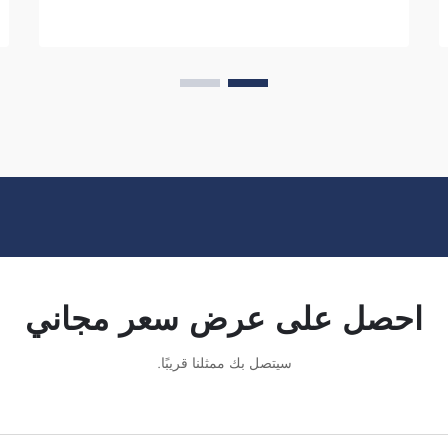
المستخدمة في صنع هذه الزيّات هو قدرتها
على التهوية، شركة فوزهو سايبلانغ للتجارة...
احصل على عرض سعر مجاني
سيتصل بك ممثلنا قريبًا.