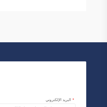
لكرة القدم يمكن أن يمنح اللاعبين شعورًا أكبر
بالقوة. زيٌّ...
البريد الإلكتروني