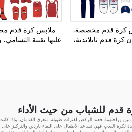
 كرة قدم مخصصة،
ملابس كرة قدم مطبَ
 كرة قدم تايلاندية،
عليها تقنية التسامي، 
 زي رياضي كاملة
أقمصة كرة القدم لل
القدم، بدلة رياضية
للاستخدام أثناء التد
 القدم، قمصان كرة
وملابس رياضية مخ
 مطبوعة بالتحوير
لكرة القدم، وزي فري
ري، ملابس كرة قدم
القدم
 قدم للشباب من حيث الأداء
دمين وراحتهما. فعند الركض لفترات طويلة، تتعرق القدمان. وإذا كانت
دة لكرة القدم، فهي تساعد الأطفال على البقاء باردين والتركيز على ا