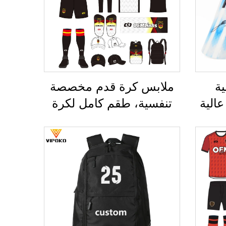
ة
ملابس كرة قدم مخصصة
الية
تنفسية، طقم كامل لكرة
اق
القدم، زي رياضي كامل
اقيات
لكرة القدم، تيشيرتات كرة
لساق
قدم، طقم كرة قدم، أطقم
كرة
زي رياضي، قمصان كرة
ديرة
قدم مطبوعة بالتحوير
الحراري