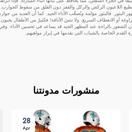
قًا في الجزء السفلي، مما يحافظ على ثباتها أثناء المباراة. فإذا انز
تطيع اللاعبون الركض والركل والقفز دون القلق من سقوط الجوارب.
البثور. فالبثور مؤلمة وتُصعِّب الأداء الجيد. كما أن العديد من جوا
مراوغة أو الانعطاف السريع. ولا تنسَ الأناقة! فكثيرٌ من الأطفال يح
 لأن الشعور بالراحة عند المظهر الجيد قد يساعد في تحسين الأداء. وف
 القدم الخاصة بالشباب التي نقدمها في إبراز مواهبهم.
منشورات مدونتنا
28
Apr