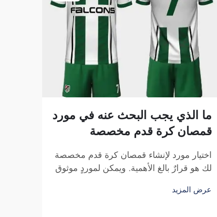
ما الذي يجب البحث عنه في مورد
قمصان كرة قدم مخصصة
اختيار مورد لإنشاء قمصان كرة قدم مخصصة
قدم 
لك هو قرارٌ بالغ الأهمية. ويمكن لموردٍ موثوق
أن يجعل قمصانك تبدو أنيقةً وتشعرك بالراحة
الطباع
عرض المزيد
عند ارتدائها. سواء كانت هذه القمصان لفريقك
قمصان
أو مدرستك أو ناديك، فمن المهم أن تتأكد من
اللاع