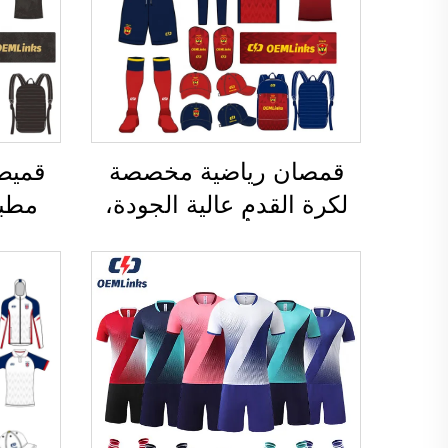
قمصان رياضية مخصصة
قميص
لكرة القدم عالية الجودة،
مطبو
قابلة للتنفُّس، ومُصنَّعة
قمي
حسب الطلب (OEM)،
تيشي
وقمصان فريق كرة القدم،
رياضي
وملابس كرة القدم،
كرة ق
وقمصان رياضية مخصصة
ق
لكرة القدم