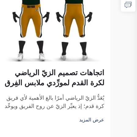
اتجاهات تصميم الزيّ الرياضي
لكرة القدم لمورِّدي ملابس الفِرق
يُعَدُّ الزيّ الرياضي أمرًا بالغ الأهمية لأي فريق
كرة قدم؛ إذ يعبِّر الزيّ عن روح الفريق ويوحِّد
أفراده معًا. ونحن في شركة فوزهو ساي
عرض المزيد
بولانغ للتجارة ندرك جيدًا كيف يمكن للتصميم
أن يؤثِّر في المباراة. فارتداء زيٍّ رياضيٍّ رائعٍ