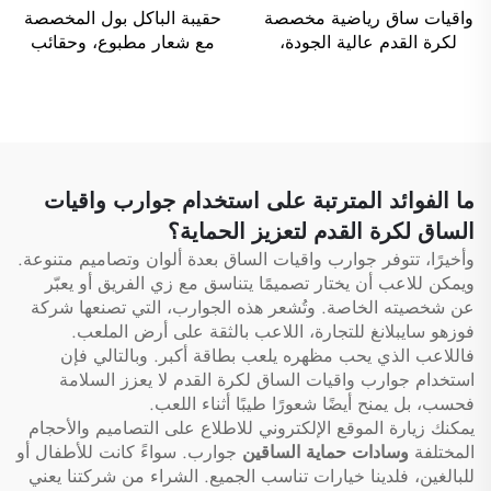
واقيات ساق رياضية مخصصة
حقيبة الباكل بول المخصصة
لكرة القدم عالية الجودة،
مع شعار مطبوع، وحقائب
واقيات ساق لرياضة كرة
مضاربة التنس وريشة الطائر،
القدم، وواقيات للساقين،
وحقيبة ريشة الطائر لمضرب
وواقيات للساق (شين غارد)
الريشة، وحقيبة البادل
لرياضة كرة القدم والكرة
والتنس وريشة الطائر
المستديرة
لمضارب الريشة
ما الفوائد المترتبة على استخدام جوارب واقيات
الساق لكرة القدم لتعزيز الحماية؟
وأخيرًا، تتوفر جوارب واقيات الساق بعدة ألوان وتصاميم متنوعة.
ويمكن للاعب أن يختار تصميمًا يتناسق مع زي الفريق أو يعبّر
عن شخصيته الخاصة. وتُشعر هذه الجوارب، التي تصنعها شركة
فوزهو سايبلانغ للتجارة، اللاعب بالثقة على أرض الملعب.
فاللاعب الذي يحب مظهره يلعب بطاقة أكبر. وبالتالي فإن
استخدام جوارب واقيات الساق لكرة القدم لا يعزز السلامة
فحسب، بل يمنح أيضًا شعورًا طيبًا أثناء اللعب.
يمكنك زيارة الموقع الإلكتروني للاطلاع على التصاميم والأحجام
المختلفة
وسادات حماية الساقين
جوارب. سواءً كانت للأطفال أو
للبالغين، فلدينا خيارات تناسب الجميع. الشراء من شركتنا يعني