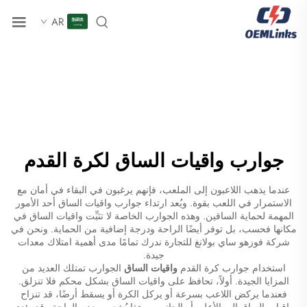
AR
جوارب واقيات الساق لكرة القدم
عندما يذهب اللاعبون إلى الملعب، فإنهم يرغبون في البقاء في أمان مع
الاستمرار في اللعب بقوة. ويُعد ارتداء جوارب واقيات الساق أحد الأمور
المهمة لحماية الساقين. وهذه الجوارب الخاصة لا تثبِّت واقيات الساق في
مكانها فحسب، بل توفر أيضًا الراحة ودرجة إضافية من الحماية. ونحن في
شركة فوزهو ساي بولانغ للتجارة ندرك تمامًا مدى أهمية امتلاك معدات
جيدة.
استخدام جوارب كرة القدم
واقيات الساق
الجوارب تمتلك العديد من
المزايا الجيدة. أولاً، تحافظ على واقيات الساق بشكل محكم فلا تنزلق.
فعندما يركض اللاعب بسرعة أو يركل الكرة أو يسقط أرضًا، قد تنزاح
واقيات الساق إلى الأعلى أو الجانبين. وهذا يُشعره بعدم الراحة وقد يؤدي