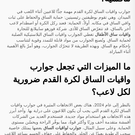
جوارب واقيات الساق لكرة القدم مهمة جدًّا للاعبين أثناء اللعب في
الميدان. وهي تقوم بوظيفتين رئيسيتين: حماية الساق والحفاظ على ثبات
واقي الساق في مكانه. أولاً، الحماية: فعند ركل الكرة أو اصطدام لاعب
آخر بالساق، قد تتعرّض الساق للأذى. شركة فوزهو سايبلانغ للتجارة
واقيات ساق الأطفال
تغطي الجوارب واقيات الساق البلاستيكية الصلبة
لحماية الساق. وتُصنع الجوارب من مواد قابلة للتمدد وقوية لتتناسب
بإحكام مع الساق. وبهذه الطريقة لا تتحرّك الجوارب، وهو أمرٌ بالغ الأهمية
أثناء المباراة.
ما الميزات التي تجعل جوارب
واقيات الساق لكرة القدم ضرورية
لكل لاعب؟
بالنظر إلى عام 2024، هناك بعض الاتجاهات المثيرة في جوارب واقيات
الساق لكرة القدم التي يجب أن يكون اللاعبون على دراية بها. وأحد أبرز
هذه الاتجاهات هو استخدام مواد جديدة. فتستخدم العديد من الشركات
أقمشة متقدمة أخف وزنًا وأكثر قوةً، مما يوفّر الراحة ويحسّن مستوى
الحماية. وعلى سبيل المثال،
جوارب لواقيات الساق
بعضها يمتلك خاصية
سحب الرطوبة بعيدًا عن الجلد. والحفاظ على جفاف الجسم يساعد اللاعب