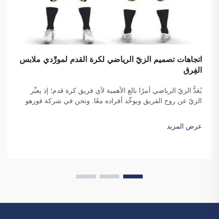
اتجاهات تصميم الزيّ الرياضي لكرة القدم لمورِّدي ملابس
الفِرق
يُعَدُّ الزيّ الرياضي أمرًا بالغ الأهمية لأي فريق كرة قدم؛ إذ يعبِّر
الزيّ عن روح الفريق ويوحِّد أفراده معًا. ونحن في شركة فوزهو
ساي بولانغ للتجارة ندرك جيدًا كيف يمكن للتصميم أن يؤثِّر في
المباراة. فارتداء زيٍّ رياضيٍّ رائعٍ لكرة القدم يمكن أن يمنح اللاعبين
عرض المزيد
شعورًا أكبر بالقوة. زيٌّ...