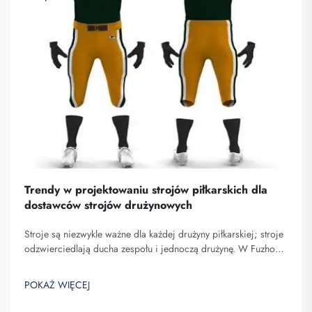
Trendy w projektowaniu strojów piłkarskich dla
dostawców strojów drużynowych
Stroje są niezwykle ważne dla każdej drużyny piłkarskiej; stroje
odzwierciedlają ducha zespołu i jednoczą drużynę. W Fuzhou
Saipulang Trading wiemy, jak bardzo projekt może wpłynąć na
grę. Noszenie wspaniałych strojów piłkarskich może nadać
POKAŻ WIĘCEJ
zawodnikom większą siłę. Stroj...