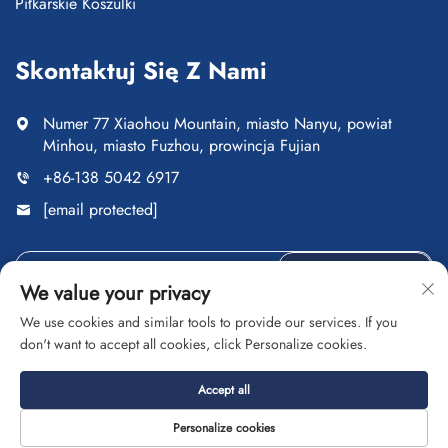
Piłkarskie Koszulki
Skontaktuj Się Z Nami
Numer 77 Xiaohou Mountain, miasto Nanyu, powiat
Minhou, miasto Fuzhou, prowincja Fujian
+86-138 5042 6917
[email protected]
Wyślij
We value your privacy
We use cookies and similar tools to provide our services. If you
don't want to accept all cookies, click Personalize cookies.
Copyright © Fuzhou Saipulang Trading Co., Ltd. Wszelkie
Accept all
prawa zastrzeżone
Polityka prywatności
Blog
Personalize cookies
O nas
Kontakt
Usługi