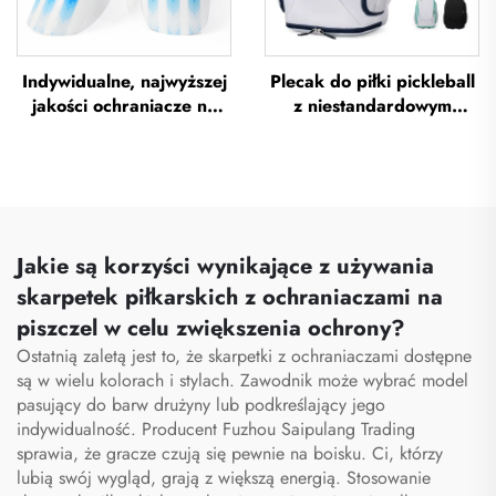
Indywidualne, najwyższej
Plecak do piłki pickleball
jakości ochraniacze na
z niestandardowym
piszczel do piłki nożnej,
logiem, torba na rakietę
ochraniacze na piszczel
tenisową, torba do
do piłki nożnej, ochrona
badmintona, torba na
na nogi, ochraniacze na
rakietę do badmintona,
piszczel do piłki nożnej
torba na paletkę do
padela, torba na rakietę
Jakie są korzyści wynikające z używania
do tenisa i badmintona
skarpetek piłkarskich z ochraniaczami na
piszczel w celu zwiększenia ochrony?
Ostatnią zaletą jest to, że skarpetki z ochraniaczami dostępne
są w wielu kolorach i stylach. Zawodnik może wybrać model
pasujący do barw drużyny lub podkreślający jego
indywidualność. Producent Fuzhou Saipulang Trading
sprawia, że gracze czują się pewnie na boisku. Ci, którzy
lubią swój wygląd, grają z większą energią. Stosowanie