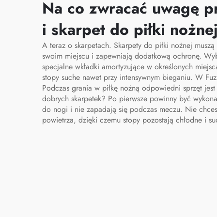
do piłki nożnej
pa
Na co zwracać uwagę pr
tor
i skarpet do piłki nożne
ten
A teraz o skarpetach. Skarpety do piłki nożnej muszą
swoim miejscu i zapewniają dodatkową ochronę. Wybie
specjalne wkładki amortyzujące w określonych miejs
stopy suche nawet przy intensywnym bieganiu. W Fu
Podczas grania w piłkę nożną odpowiedni sprzęt jes
dobrych skarpetek? Po pierwsze powinny być wykonane 
do nogi i nie zapadają się podczas meczu. Nie chce
powietrza, dzięki czemu stopy pozostają chłodne i su