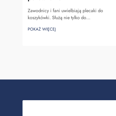
Zawodnicy i fani uwielbiają plecaki do
koszykówki. Służą nie tylko do
przechowywania sprzętu do koszykówki,
POKAŻ WIĘCEJ
ale także do pokazywania ducha zespołu
oraz indywidualności. W Fuzhou Saipulang
Trading rozumiemy potrzebę atrakcyjnego i
wytrzymałego plecaka. Kluczowe...