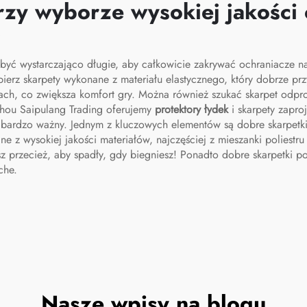
letkę do padela,
zy wyborze wysokiej jakości 
ba na rakietę do
j
isa i badmintona
 być wystarczająco długie, aby całkowicie zakrywać ochraniacze n
rz skarpety wykonane z materiału elastycznego, który dobrze przy
cach, co zwiększa komfort gry. Można również szukać skarpet odpr
zhou Saipulang Trading oferujemy
protektory łydek
i skarpety zapro
t bardzo ważny. Jednym z kluczowych elementów są dobre skarpetk
z wysokiej jakości materiałów, najczęściej z mieszanki poliestru 
sz przecież, aby spadły, gdy biegniesz! Ponadto dobre skarpetki 
che.
Nasze wpisy na blogu