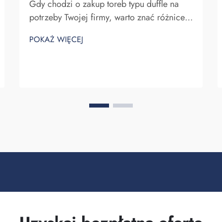
Gdy chodzi o zakup toreb typu duffle na
potrzeby Twojej firmy, warto znać różnice
między dostawcą a producentem. Dostawcy
POKAŻ WIĘCEJ
to firmy sprzedające towary, podczas gdy
producenci je wytwarzają. Fuzhou
Saipulang Trading to dobry wybór dla firm
chcących q...