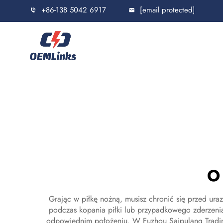
+86-138 5042 6917
[email protected]
O
Grając w piłkę nożną, musisz chronić się przed ur
podczas kopania piłki lub przypadkowego zderzenia
odpowiednim położeniu. W Fuzhou Saipulang Trading 