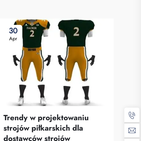
30
2
Apr
Ap
Trendy w projektowaniu
Na
strojów piłkarskich dla
wy
dostawców strojów
ni