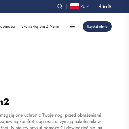
|
PL
domości
Skontaktuj Się Z Nami
Uzyskaj ofertę
m2
Pomagają one uchronić Twoje nogi przed obrażeniami
zapewnią komfort stóp oraz utrzymają nakolenniki w
nej. Niniejszy artykuł pomoże Ci dowiedzieć się, na