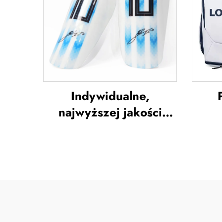
Indywidualne,
najwyższej jakości
ochraniacze na piszczel
n
do piłki nożnej,
l
ochraniacze na piszczel
raki
do piłki nożnej,
do 
ochrona na nogi,
ochraniacze na piszczel
bad