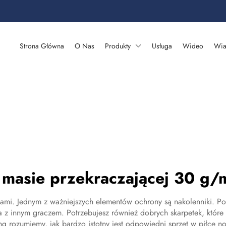
Strona Główna
O Nas
Produkty
Usługa
Wideo
Wia
 masie przekraczającej 30 g/
azami. Jednym z ważniejszych elementów ochrony są nakolenniki. 
 z innym graczem. Potrzebujesz również dobrych skarpetek, które 
rozumiemy, jak bardzo istotny jest odpowiedni sprzęt w piłce noż