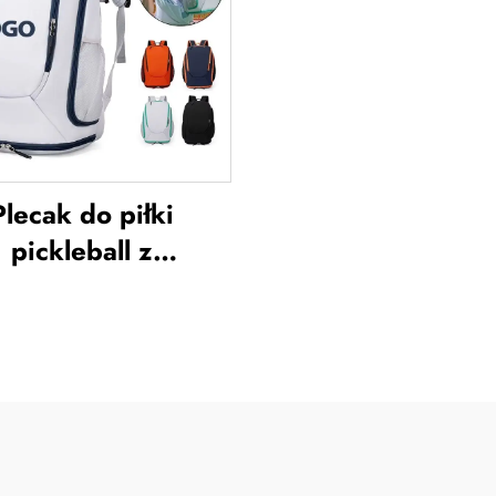
Plecak do piłki
pickleball z
iestandardowym
ogiem, torba na
etę tenisową, torba
badmintona, torba
na rakietę do
mintona, torba na