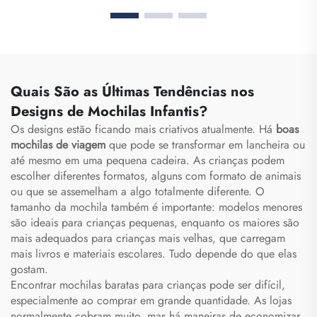
Personalizada de Grande
Escolar, para Viagem e
Capacidade para
Trilhas, Mochila para
Academia, Mochila
Basquete, Futebol,
Impermeável para
Futebol Americano e
Homens e Mulheres com
Tênis
Espaço para Sapatos,
Quais São as Últimas Tendências nos
Mochila de Viagem e
Designs de Mochilas Infantis?
para Atividades ao Ar
Os designs estão ficando mais criativos atualmente. Há
Livre
boas
mochilas de viagem
que pode se transformar em lancheira ou
até mesmo em uma pequena cadeira. As crianças podem
escolher diferentes formatos, alguns com formato de animais
ou que se assemelham a algo totalmente diferente. O
tamanho da mochila também é importante: modelos menores
são ideais para crianças pequenas, enquanto os maiores são
mais adequados para crianças mais velhas, que carregam
mais livros e materiais escolares. Tudo depende do que elas
gostam.
Encontrar mochilas baratas para crianças pode ser difícil,
especialmente ao comprar em grande quantidade. As lojas
normalmente cobram muito, mas há maneiras de economizar.