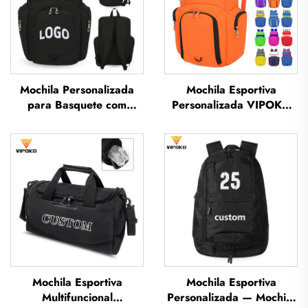
Mochila Personalizada
Mochila Esportiva
para Basquete com
Personalizada VIPOKO
Logotipo — Mochila
para Times, à Prova
Esportiva à Prova d'Água,
d'Água, para Basquete,
Casual e Escolar, Térmica
com Logotipo, Mochila
e por Sublimação para
Casual para Basquete,
Futebol e Basquete
Mochila de Viagem para
Basquete
Mochila Esportiva
Mochila Esportiva
Multifuncional
Personalizada — Mochila