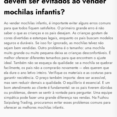
devem ser evitados ao vender
mochilas infantis?
Ao vender mochilas infantis, é importante evitar alguns erros comuns
para que todos fiquem satisfeitos. O primeiro grande erro é não
saber o que as crianças e os pais desejam. As crianças gostam de
cores divertidas e estampas legais, enquanto os pais buscam modelos
seguros e duráveis. Se isso for ignorado, as mochilas talvez não
sejam bem vendidas. Outro problema é o tamanho: uma mochila
muito grande ou muito pequena deixa as crianças desconfortáveis. É
melhor oferecer diferentes tamanhos para que encontrem o ajuste
ideal. Também não se esqueça da qualidade: se a mochila se quebrar
facilmente, os pais não a comprarão novamente — eles querem que
ela dure o ano letivo inteiro. Verifique os materiais e as costuras para
garantir resistência. O preço também importa: deve ser acessível,
mas sem reduzir demais a qualidade. O equilíbrio é essencial. E um
bom atendimento ao cliente é fundamental: se os pais tiverem dúvidas
ou problemas, devem se sentir à vontade para perguntar. Uma equipe
simpática pode fazer uma grande diferença nas vendas. Na Fuzhou
Saipulang Trading, procuramos evitar esses problemas comuns para
oferecer as melhores mochilas infantis.