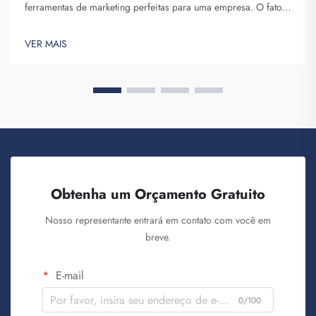
ferramentas de marketing perfeitas para uma empresa. O fato
de você expor seu nome de marca diante de diversas pessoas
não pode ser subestimado. Cada vez que a pessoa que
VER MAIS
carrega sua mochila nas costas...
Obtenha um Orçamento Gratuito
Nosso representante entrará em contato com você em
breve.
E-mail
0/100