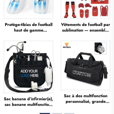
Protège-tibias de football
Vêtements de football par
haut de gamme
sublimation — ensembles
personnalisés, protège-
de maillots de football
tibias pour football,
pour entraînement
protections pour les
masculin, sportswear de
jambes, protège-tibias
football personnalisé,
pour football et soccer
uniforme d'équipe de
football
Sac à dos multifonction
Sac banane d’infirmier(e),
personnalisé, grande
sac banane multifonction,
capacité, étanche, avec
étui compartimenté avec
compartiment dédié aux