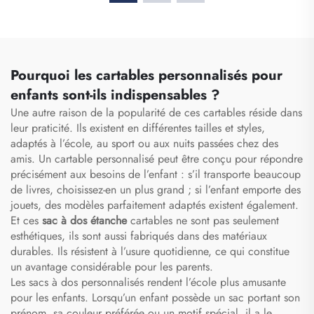
fermeture à glissière, sac
chaussures, sac de
banane médical,
voyage et sac de sport
organisateur pour
pour activités en
infirmier(e), sacs
extérieur
médicaux pour
Pourquoi les cartables personnalisés pour
infirmiers(es)
enfants sont-ils indispensables ?
Une autre raison de la popularité de ces cartables réside dans
leur praticité. Ils existent en différentes tailles et styles,
adaptés à l’école, au sport ou aux nuits passées chez des
amis. Un cartable personnalisé peut être conçu pour répondre
précisément aux besoins de l’enfant : s’il transporte beaucoup
de livres, choisissez-en un plus grand ; si l’enfant emporte des
jouets, des modèles parfaitement adaptés existent également.
Et ces
sac à dos étanche
cartables ne sont pas seulement
esthétiques, ils sont aussi fabriqués dans des matériaux
durables. Ils résistent à l’usure quotidienne, ce qui constitue
un avantage considérable pour les parents.
Les sacs à dos personnalisés rendent l’école plus amusante
pour les enfants. Lorsqu’un enfant possède un sac portant son
prénom, sa couleur préférée ou un motif spécial, il a le