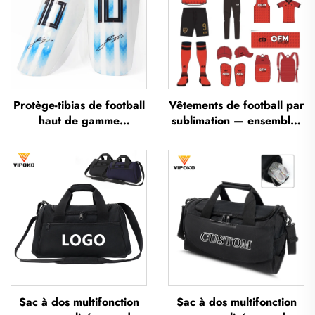
Protège-tibias de football
Vêtements de football par
haut de gamme
sublimation — ensembles
personnalisés, protège-
de maillots de football
tibias pour football,
pour entraînement
protections pour les
masculin, sportswear de
jambes, protège-tibias
football personnalisé,
pour football et soccer
uniforme d'équipe de
football
Sac à dos multifonction
Sac à dos multifonction