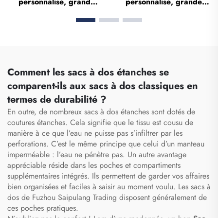
personnalisé, grand
personnalisé, grande
volume, sac de sport et
capacité, étanche, avec
de salle de gym pour
compartiment dédié aux
femmes et hommes,
chaussures, sac de
étanche, compartiment
voyage et sac de sport
dédié aux chaussures, sac
pour activités en
de voyage type duffel,
extérieur
Comment les sacs à dos étanches se
sac fourre-tout
comparent-ils aux sacs à dos classiques en
termes de durabilité ?
En outre, de nombreux sacs à dos étanches sont dotés de
coutures étanches. Cela signifie que le tissu est cousu de
manière à ce que l’eau ne puisse pas s’infiltrer par les
perforations. C’est le même principe que celui d’un manteau
imperméable : l’eau ne pénètre pas. Un autre avantage
appréciable réside dans les poches et compartiments
supplémentaires intégrés. Ils permettent de garder vos affaires
bien organisées et faciles à saisir au moment voulu. Les sacs à
dos de Fuzhou Saipulang Trading disposent généralement de
ces poches pratiques.