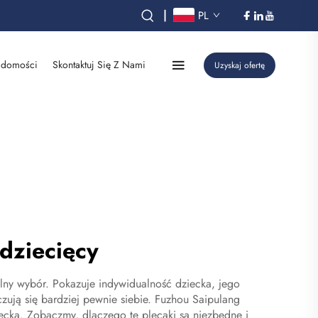
|
PL
domości
Skontaktuj Się Z Nami
Uzyskaj ofertę
dziecięcy
lny wybór. Pokazuje indywidualność dziecka, jego
czują się bardziej pewnie siebie. Fuzhou Saipulang
cka. Zobaczmy, dlaczego te plecaki są niezbędne i