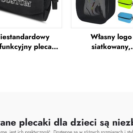
użyn piłkarskich
paletkę do pade
torba na rakiet
tenisa i badmin
iestandardowy
Własny logo
funkcyjny plecak o
siatkowany,
ej pojemności do
oddychający wor
ortu i siłowni dla
buty, wodoodpo
biet i mężczyzn,
worek na buty 
odoodporny, z
sublimacji, wo
strzenią na buty,
przechowywaw
ba typu duffel do
przeciwpyłowy
róży i aktywności
siłowni, wędrów
ane plecaki dla dzieci są nie
twartym powietrzu
sportu, worek na
ne, jest ich praktyczność. Dostępne są w różnych rozmiarach i styl