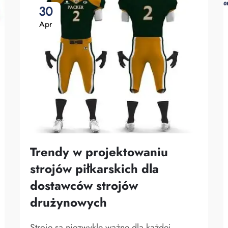
30
Apr
Trendy w projektowaniu
strojów piłkarskich dla
dostawców strojów
drużynowych
Stroje są niezwykle ważne dla każdej