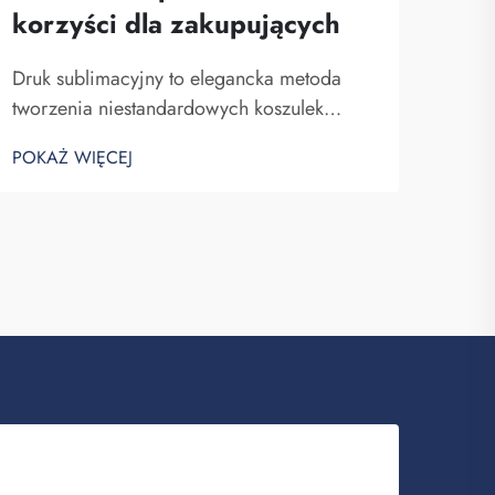
korzyści dla zakupujących
Druk sublimacyjny to elegancka metoda
tworzenia niestandardowych koszulek
piłkarskich. Zawodnicy i kibice lubią te
POKAŻ WIĘCEJ
koszulki, ponieważ mogą one posiadać
dowolny wzór, kolor lub logo. Fuzhou
Saipulang Trading produkuje doskonałe
męskie koszulki piłkarskie z drukiem
sublimacyjnym, które wyglądają n...