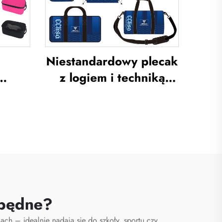
la,
techniką sublimacji,
ę do
plecak do piłki nożnej i
tona
koszykówki
Niestandardowy plecak
z logiem i techniką
ek na
sublimacji, torba
rny
szkolna do pływania ze
do
sznurkiem do
rek
zamykania,
czy
wodoodporny zestaw
 do
sportowy do
ek i
koszykówki i piłki
zbędne?
 buty
nożnej, torba podróżna
ach – idealnie nadają się do szkoły, sportu czy