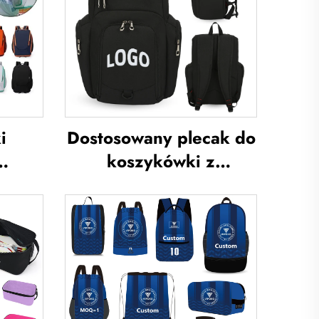
i
Dostosowany plecak do
koszykówki z
ym
logotypem zespołu
na
sportowego,
torba
wodoodporny,
orba
codzienny plecak
o
sportowy i szkolny z
a na
izolacją termiczną oraz