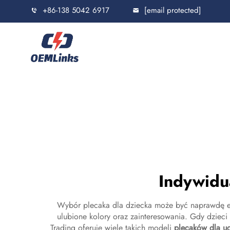
+86-138 5042 6917
[email protected]
Indywidu
Wybór plecaka dla dziecka może być naprawdę eks
ulubione kolory oraz zainteresowania. Gdy dzieci 
Trading oferuje wiele takich modeli
plecaków dla u