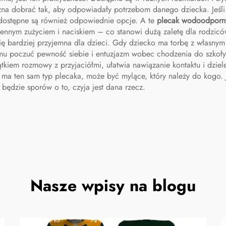
dla mężczyz
na dobrać tak, aby odpowiadały potrzebom danego dziecka. Jeśli 
, dostępne są również odpowiednie opcje. A te
plecak wodoodpor
iennym zużyciem i naciskiem – co stanowi dużą zaletę dla rodzic
 się bardziej przyjemna dla dzieci. Gdy dziecko ma torbę z własn
mu poczuć pewność siebie i entuzjazm wobec chodzenia do szkoły
tkiem rozmowy z przyjaciółmi, ułatwia nawiązanie kontaktu i dzie
ci ma ten sam typ plecaka, może być mylące, który należy do kogo
 będzie sporów o to, czyja jest dana rzecz.
Nasze wpisy na blogu