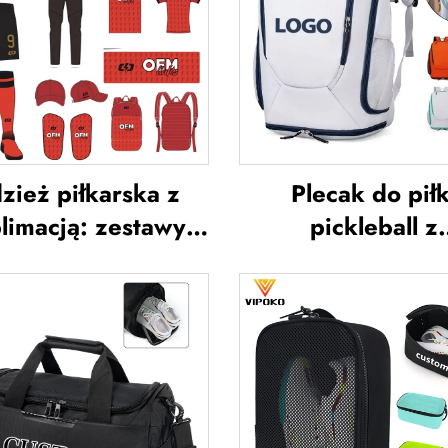
zież piłkarska z
Plecak do piłk
limacją: zestawy
pickleball z
zulek piłkarskich
niestandardow
la mężczyzn do
logiem, torba 
treningów,
rakietę tenisową, 
tandardowa odzież
do badmintona, t
ortowa do piłki
na rakietę d
ożnej, uniformy
badmintona, torb