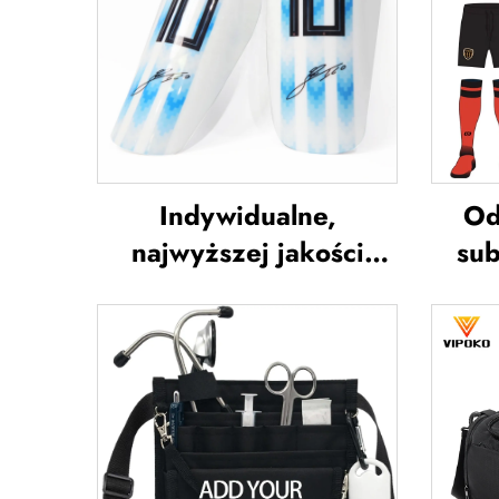
Indywidualne,
Od
najwyższej jakości
sub
ochraniacze na piszczel
kos
do piłki nożnej,
d
ochraniacze na piszczel
do piłki nożnej,
nies
ochrona na nogi,
sp
ochraniacze na piszczel
n