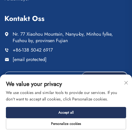
Kontakt Oss
Nr. 77 Xiaohou Mountain, Nanyu-by, Minhou fylke,
Fuzhou by, provinsen Fujian
+86-138 5042 6917
[email protected]
Send
We value your privacy
We use cookies and similar tools to provide our services. If you
don't want to accept all cookies, click Personalize cookies.
Copyright © Fuzhou Saipulang Trading Co., Ltd. Alle
Accept all
rettigheter reservert
Personvernpolicy
Blogg
Personalize cookies
Om
KONTAKT
Tjeneste