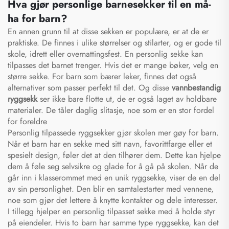
Hva gjør personlige barnesekker til en må-
ha for barn?
En annen grunn til at disse sekken er populære, er at de er
praktiske. De finnes i ulike størrelser og stilarter, og er gode til
skole, idrett eller overnattingsfest. En personlig sekke kan
tilpasses det barnet trenger. Hvis det er mange bøker, velg en
større sekke. For barn som bærer leker, finnes det også
alternativer som passer perfekt til det. Og disse
vannbestandig
ryggsekk
ser ikke bare flotte ut, de er også laget av holdbare
materialer. De tåler daglig slitasje, noe som er en stor fordel
for foreldre
Personlig tilpassede ryggsekker gjør skolen mer gøy for barn.
Når et barn har en sekke med sitt navn, favorittfarge eller et
spesielt design, føler det at den tilhører dem. Dette kan hjelpe
dem å føle seg selvsikre og glade for å gå på skolen. Når de
går inn i klasserommet med en unik ryggsekke, viser de en del
av sin personlighet. Den blir en samtalestarter med vennene,
noe som gjør det lettere å knytte kontakter og dele interesser.
I tillegg hjelper en personlig tilpasset sekke med å holde styr
på eiendeler. Hvis to barn har samme type ryggsekke, kan det