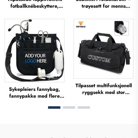
fotballknébeskyttere,
trøyesett for menns
fotballknébeskyttere,
trening, tilpasset
beinbeskyttere,
fotballsportutstyr,
knébeskyttere,
lagdrakt
fotballknébeskyttere
Tilpasset multifunksjonell
Sykepleiers fannybag,
ryggsekk med stor
fannypakke med flere
kapasitet for sport og
fag, lommeveske/kasse
trening, vannbestandig
med zipper, medisinsk
sekk for sko, reisesekk og
fannypakke,
utendørssekk for kvinner
sykepleierveske for
og menn
organisering, medisinske
sykepleiervesker