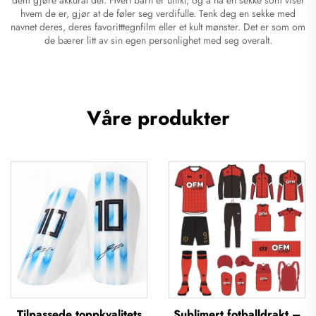
hvem de er, gjør at de føler seg verdifulle. Tenk deg en sekke med
navnet deres, deres favoritttegnfilm eller et kult mønster. Det er som om
de bærer litt av sin egen personlighet med seg overalt.
Våre produkter
Tilpassede toppkvalitets
Sublimert fotballdrakt –