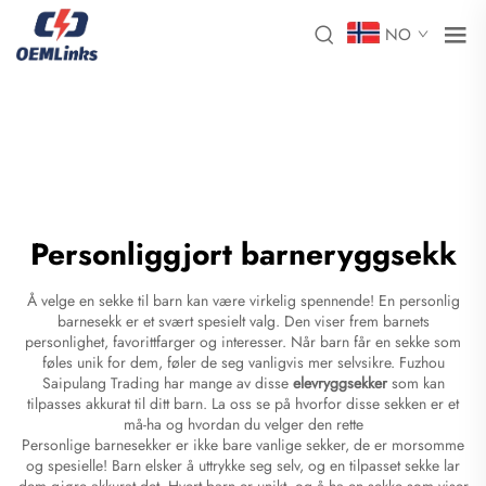
NO
Personliggjort barneryggsekk
Å velge en sekke til barn kan være virkelig spennende! En personlig
barnesekk er et svært spesielt valg. Den viser frem barnets
personlighet, favorittfarger og interesser. Når barn får en sekke som
føles unik for dem, føler de seg vanligvis mer selvsikre. Fuzhou
Saipulang Trading har mange av disse
elevryggsekker
som kan
tilpasses akkurat til ditt barn. La oss se på hvorfor disse sekken er et
må-ha og hvordan du velger den rette
Personlige barnesekker er ikke bare vanlige sekker, de er morsomme
og spesielle! Barn elsker å uttrykke seg selv, og en tilpasset sekke lar
dem gjøre akkurat det. Hvert barn er unikt, og å ha en sekke som viser