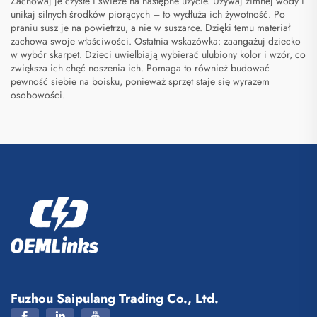
Zachowaj je czyste i świeże na następne użycie. Używaj zimnej wody i
unikaj silnych środków piorących – to wydłuża ich żywotność. Po
praniu susz je na powietrzu, a nie w suszarce. Dzięki temu materiał
zachowa swoje właściwości. Ostatnia wskazówka: zaangażuj dziecko
w wybór skarpet. Dzieci uwielbiają wybierać ulubiony kolor i wzór, co
zwiększa ich chęć noszenia ich. Pomaga to również budować
pewność siebie na boisku, ponieważ sprzęt staje się wyrazem
osobowości.
Fuzhou Saipulang Trading Co., Ltd.