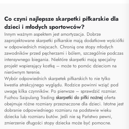
błyskawicznym
przestrzenią na buty,
przeznaczone specjalnie
torba podróżna typu
dla personelu
duffel
Co czyni najlepsze skarpetki piłkarskie dla
medycznego, organizator
dzieci i młodych sportowców?
torby pielęgniarskiej,
Innym ważnym aspektem jest amortyzacja. Dobrze
torby pielęgniarskie
zaprojektowane skarpetki piłkarskie mają dodatkowe wyściółki
w odpowiednich miejscach. Chronią one stopy młodych
zawodników przed pęcherzami i bólem, szczególnie podczas
intensywnego biegania. Niektóre skarpetki mają specjalny
projekt wspierający kostkę – może to pomóc dzieciom na
nierównym terenie.
Wybór odpowiednich skarpetek piłkarskich to nie tylko
kwestia atrakcyjnego wyglądu. Rodzice powinni wziąć pod
uwagę kilka czynników. Po pierwsze – sprawdzić rozmiar.
Fuzhou Saipulang Trading
skarpetki do piłki nożnej
oferta
obejmuje różne rozmiary przeznaczone dla dzieci. Istotne jest
dobranie odpowiedniego rozmiaru na podstawie wieku
dziecka lub rozmiaru butów. Jeśli nie są Państwo pewni,
zmierzenie długości stopy dziecka może być pomocne.