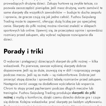
prowadzących drużynę dzieci. Zakupy hurtowe są zwykle tańsze, co
pozwala zaoszczędzić pieniądze. Jeśli masz drużynę, warto zamówić te
same skarpety dla wszystkich zawodników — buduje to ducha zespołu
i sprawia, że gracze czują się jak jedno całość. Fuzhou Saipulang
Trading może to zapewnić, oferując dużą liczbę par po specjalnej
cenie. Skarpety do piłki nożnej można również znaleźć w sklepach
sportowych lub online. Upewnij się, że przeczytasz opinie i sprawdzisz
rozmiary przed zakupem, aby wybrać najlepsze rozwiązanie dla
dzieci.
Porady i triki
O wyborze i pielęgnacji dziecięcych skarpet do piłki nożnej – kilka
wskazówek. Po pierwsze, zawsze wybieraj skarpety dobrze
dopasowane. Jeśli są za duże, zsuwają się w dół i rozpraszają uwagę
podczas meczu. Jeśli są za małe – są niekomfortowe. Dobrze jest
zmierzyć stopę dziecka i sprawdzić tabelę rozmiarów przed zakupem.
Następnie zwróć uwagę na dodatkowe wyściełanie lub wsparcie.
Chroni to stopy przed pęcherzami podczas długich meczów lub
treningów. Fuzhou Saipulang Trading produkuje
skarpetki do piłki
nożnej
z myślą o komforcie, dzięki czemu dziecko dobrze gra i czuje
się dobrze. Kolejna wskazówka: prać skarpety po każdym użytkowaniu.