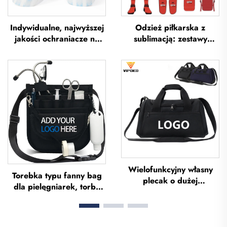
Indywidualne, najwyższej
Odzież piłkarska z
jakości ochraniacze na
sublimacją: zestawy
piszczel do piłki nożnej,
koszulek piłkarskich dla
ochraniacze na piszczel
mężczyzn do treningów,
do piłki nożnej, ochrona
niestandardowa odzież
na nogi, ochraniacze na
sportowa do piłki nożnej,
piszczel do piłki nożnej
uniformy drużyn
piłkarskich
Wielofunkcyjny własny
Torebka typu fanny bag
plecak o dużej
dla pielęgniarek, torba
pojemności – torba
typu fanny pack z
sportowa do siłowni dla
wieloma przegrodami,
kobiet i mężczyzn,
etui z zamkiem
wodoodporna, z