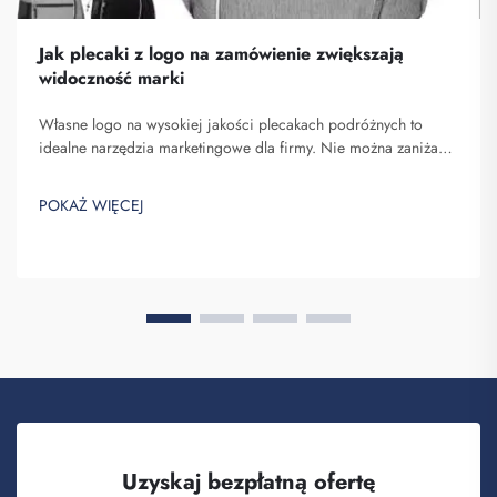
Jak plecaki z logo na zamówienie zwiększają
widoczność marki
Własne logo na wysokiej jakości plecakach podróżnych to
idealne narzędzia marketingowe dla firmy. Nie można zaniżać
znaczenia faktu, że nazwa Twojej marki pojawia się przed
oczami wielu osób. Za każdym razem, gdy osoba niosąca Twój
POKAŻ WIĘCEJ
plecak na plecach...
Uzyskaj bezpłatną ofertę