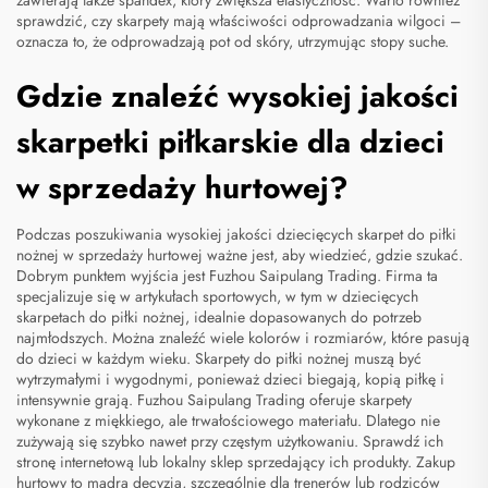
zawierają także spandex, który zwiększa elastyczność. Warto również
sprawdzić, czy skarpety mają właściwości odprowadzania wilgoci –
oznacza to, że odprowadzają pot od skóry, utrzymując stopy suche.
Gdzie znaleźć wysokiej jakości
skarpetki piłkarskie dla dzieci
w sprzedaży hurtowej?
Podczas poszukiwania wysokiej jakości dziecięcych skarpet do piłki
nożnej w sprzedaży hurtowej ważne jest, aby wiedzieć, gdzie szukać.
Dobrym punktem wyjścia jest Fuzhou Saipulang Trading. Firma ta
specjalizuje się w artykułach sportowych, w tym w dziecięcych
skarpetach do piłki nożnej, idealnie dopasowanych do potrzeb
najmłodszych. Można znaleźć wiele kolorów i rozmiarów, które pasują
do dzieci w każdym wieku. Skarpety do piłki nożnej muszą być
wytrzymałymi i wygodnymi, ponieważ dzieci biegają, kopią piłkę i
intensywnie grają. Fuzhou Saipulang Trading oferuje skarpety
wykonane z miękkiego, ale trwałościowego materiału. Dlatego nie
zużywają się szybko nawet przy częstym użytkowaniu. Sprawdź ich
stronę internetową lub lokalny sklep sprzedający ich produkty. Zakup
hurtowy to mądra decyzja, szczególnie dla trenerów lub rodziców