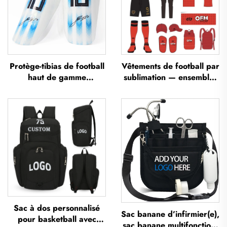
Protège-tibias de football
Vêtements de football par
haut de gamme
sublimation — ensembles
personnalisés, protège-
de maillots de football
tibias pour football,
pour entraînement
protections pour les
masculin, sportswear de
jambes, protège-tibias
football personnalisé,
pour football et soccer
uniforme d'équipe de
football
Sac à dos personnalisé
Sac banane d’infirmier(e),
pour basketball avec
sac banane multifonction,