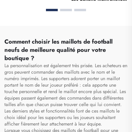
logo, sac sportif d’équipe
étui compartimenté avec
imperméable,
fermeture à glissière, sac
décontracté, scolaire,
banane médical,
thermosublimé, pour
organisateur pour
football et basketball
infirmier(e), sacs
médicaux pour
Comment choisir les maillots de football
infirmiers(es)
neufs de meilleure qualité pour votre
boutique ?
La personnalisation est également très prisée. Les acheteurs en
gros peuvent commander des maillots avec le nom et le
numéro imprimés. Les supporters adorent porter un maillot
portant le nom de leur joueur préféré : cela apporte une
touche personnelle et rend le maillot encore plus spécial. Les
équipes passent également des commandes dans différentes
tailles afin que chacun puisse trouver celle qui lui convient.
Les derniers styles et fonctionnalités font de ces maillots le
choix idéal pour les supporters ou les joueurs souhaitant
afficher fièrement leur attachement à leur équipe.
Lorsque vous choisissez des maillots de football pour une