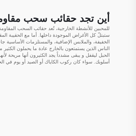
وكرة القدم، وحقيبة سفر
لأحذية الرياضة
أين تجد حقائب سحب مقاومة 
للمحبين للأنشطة الخارجية، تُعد حقائب السحب المقاومة ل
ستبتلّ كل الأغراض الموجودة داخلها. أما مع الحقيبة المق
الخفيفة، والملابس الإضافية، والمستلزمات الأساسية جاف
الناس الذين يستمتعون بالخارج عادة ما يحملون الكثير م
الحبل ليقفل و يبقى مشدداً يجد الكثيرون أنها مريحة لأنه
أسلوبك. سواء كان ركوب الكاياك أو الصيد أو يوم في ال