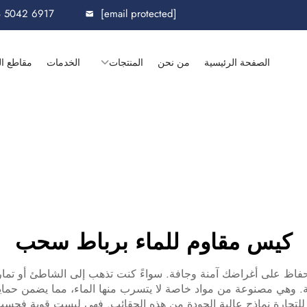
8 5042 6917
[email protected]
الصفحة الرئيسية
من نحن
المنتجات
الخدمات
مقاطع ال
كيس مقاوم للماء برباط سحب
لحفاظ على أغراضك آمنة وجافة. سواءً كنت تذهب إلى الشاطئ أو تم
ية. وهي مصنوعة من مواد خاصة لا يتسرب منها الماء، مما يضمن حماية 
 للتجارة نماذج عالية الجودة من هذه الحقائب. فهي ليست قوية فحسب، ب