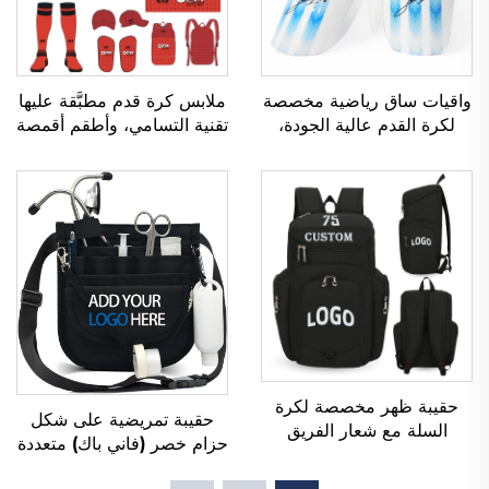
واقيات ساق رياضية مخصصة
ملابس كرة قدم مطبَّقة عليها
لكرة القدم عالية الجودة،
تقنية التسامي، وأطقم أقمصة
واقيات ساق لرياضة كرة
كرة القدم للرجال للاستخدام
القدم، وواقيات للساقين،
أثناء التدريب، وملابس رياضية
وواقيات للساق (شين غارد)
مخصصة لكرة القدم، وزي
لرياضة كرة القدم والكرة
فريق كرة القدم
المستديرة
حقيبة ظهر مخصصة لكرة
حقيبة تمريضية على شكل
السلة مع شعار الفريق
حزام خصر (فاني باك) متعددة
الرياضي، مقاومة للماء، عادية
الجيوب، مع غلاف جيبي
الاستخدام، مدرسية، حرارية،