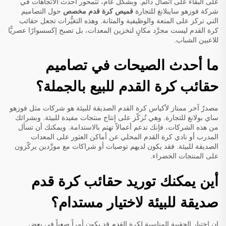
على البقاء على اتصال دائم. وبشكل عام، تتمحور أحدث الاتجاهات في
شركة فوزهو سايبلانغ للتجارة
قميص كرة قدم مخصص
حول التصاميم
التي تركز على المتعة والوظيفية والمتانة. وهذه التغيُّرات تجعل حقائب
كرة القدم ليست مجرَّد مكانٍ لتخزين المعدات، بل تصبح إكسسوارًا عصريًّا
للاعبين الشباب.
ما أحدث الصيحات في تصاميم
حقائب كرة القدم للبيع بالجملة؟
مصدرٌ آخر ممتاز لأكياس كرة القدم الصديقة للبيئة هو شركات مثل فوزهو
ساي بولانغ للتجارة. وهي تُركّز على إنتاج منتجات مفيدة للبيئة. وبشرائك
من هذه الشركات، فإنك تدعم أعمالاً تهتم بالاستدامة. ويمكنك أن تسأل
المدرب أو نادي كرة القدم المحلي عن أماكن العثور على المعدات
الصديقة للبيئة. فقد يكون لديهم توصيات أو شراكات مع مورِّدين يركّزون
على المنتجات الخضراء.
أين يمكنك توريد حقائب كرة قدم
صديقة للبيئة لاختيار مستدام؟
إن اختيار الحقيبة المناسبة لكرة القدم قد يكون أمراً صعباً في بعض