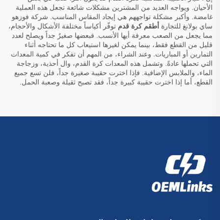
الأحيان. ويواجه العديد من المشترين مشكلات شائعة تجعل هذه العملية
غامضة. وأكبر مشكلة تواجههم هي إيجاد المقاس المناسب. شركة فوزهو
ساي بولانغ للتجارة
أطقم كرة قدم
توفّر أكياساً مختلفة الأشكال والأحجام،
مما يجعل من الصعب معرفة أيها الأنسب. فبعضها صغيرٌ جداً ويصلح لعدد
قليل من القطع فقط، بينما يمكن لغيرها استيعاب كل ما تحتاجه أثناء
التمارين أو المباريات. وعند الشراء، من المهم أن تفكر في كمية المعدات
التي تحملها عادةً. وتشمل هذه المعدات كرة القدم، وال أحذية، وزجاجة
الماء، والملابس الإضافية. فإذا اخترت حقيبة صغيرة جداً، فلن تسع جميع
القطع، أما إذا اخترت حقيبة كبيرة جداً، فقد تصبح ثقيلة وصعبة الحمل.