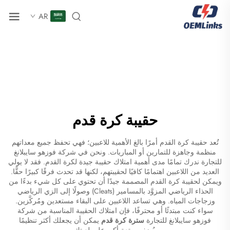
AR
حقيبة كرة قدم
تُعد حقيبة كرة القدم أمرًا بالغ الأهمية للاعبين؛ فهي تحفظ جميع معداتهم
منظمة وجاهزة للتمارين أو المباريات. ونحن في شركة فوزهو سايبلانغ
للتجارة ندرك تمامًا مدى أهمية امتلاك حقيبة جيدة لكرة القدم. فقد لا يولي
العديد من اللاعبين اهتمامًا كافيًا لحقيبتهم، لكنها قد تحدث فرقًا كبيرًا حقًّا.
ويمكن لحقيبة كرة القدم المصممة جيدًا أن تحتوي على كل شيء بدءًا من
الحذاء الرياضي المزوَّد بالمسامير (Cleats) وصولًا إلى الزي الرياضي
وزجاجات المياه. وهي تساعد اللاعبين على البقاء مستعدين ومُركَّزين.
سواء كنت مبتدئًا أو محترفًا، فإن امتلاك الحقيبة المناسبة من شركة
فوزهو سايبلانغ للتجارة
سترة كرة قدم
يمكن أن يجعلك أكثر تنظيمًا
ويُضفي متعة أكبر على لعبتك.