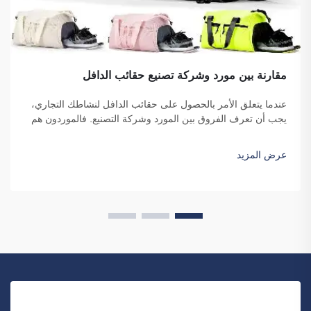
مقارنة بين مورد وشركة تصنيع حقائب الدافل
عندما يتعلق الأمر بالحصول على حقائب الدافل لنشاطك التجاري،
يجب أن تعرف الفروق بين المورد وشركة التصنيع. فالموردون هم
شركات تبيع السلع، بينما تقوم شركات التصنيع بإنتاجها. وتُعد شركة
فوزهو ساي بولانغ للتجارة خيارًا جيدًا للشركات التي ترغب في...
عرض المزيد