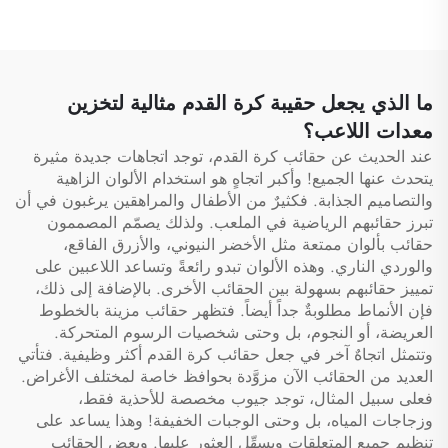
يحتوي على أقسام متعددة،
ومخصصة للطباعة بالتسامي،
وسحّاب، ومنظمة خاصة
لكرة القدم وكرة السلة
بالممرضين والممرضات،
وحقائب تمريض طبية
ما الذي يجعل حقيبة كرة القدم مثالية لتخزين
معدات اللاعب؟
عند الحديث عن حقائب كرة القدم، توجد اتجاهات جديدة مثيرة
يتحدث عنها الجميع! وأكبر اتجاهٍ هو استخدام الألوان الزاهية
والتصاميم الجذابة. فكثيرٌ من الأطفال والمراهقين يرغبون في أن
تبرز حقائبهم الرياضية في الملعب. ولذلك يصمّم المصممون
حقائب بألوان ممتعة مثل الأخضر النيوني، والأزرق الفاقع،
والوردي الناري. وهذه الألوان تبدو رائعةً وتساعد اللاعبين على
تمييز حقائبهم بسهولة بين الحقائب الأخرى. بالإضافة إلى ذلك،
فإن الأنماط مطلوبةٌ جداً أيضاً. فتظهر حقائب مزينة بالخطوط
العريضة، أو النجوم، بل وحتى شخصيات الرسوم المتحركة.
وتتمثل اتجاهٌ آخر في جعل حقائب كرة القدم أكثر وظيفية. فتأتي
العديد من الحقائب الآن مزوَّدة بحوافظ خاصة لمختلف الأغراض.
فعلى سبيل المثال، توجد جيوب مخصصة للأحذية فقط،
وزجاجات المياه، بل وحتى الوجبات الخفيفة! وهذا يساعد على
تنظيم جميع المتعلقات ويسهِّل العثور عليها. وبعض الحقائب