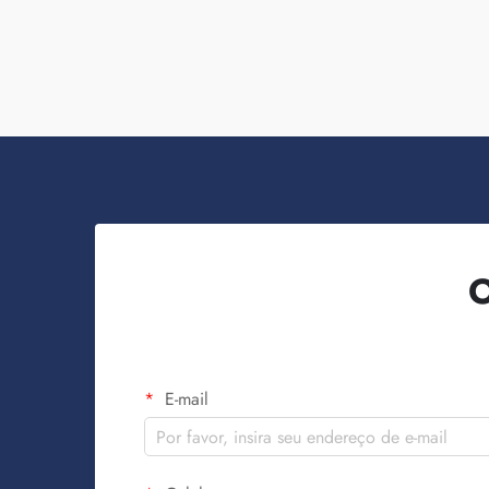
consciência da marca. Você sabe, quando
...
O
E-mail