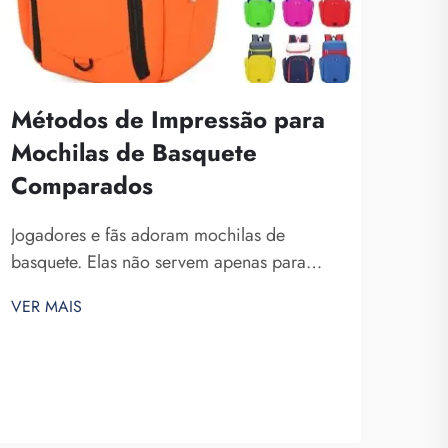
Métodos de Impressão para
Mochilas de Basquete
Comparados
Im
par
Jogadores e fãs adoram mochilas de
de 
basquete. Elas não servem apenas para
os
guardar equipamentos de basquete, mas
VER MAIS
também para exibir o espírito da equipe e
A im
a individualidade. Na Fuzhou Saipulang
mane
Trading, entendemos a necessidade de uma
pers
mochila bonita e durável. Principais...
VER 
torc