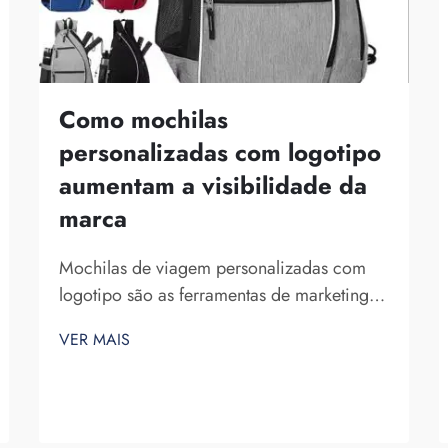
Como mochilas
personalizadas com logotipo
aumentam a visibilidade da
marca
Mochilas de viagem personalizadas com
logotipo são as ferramentas de marketing
perfeitas para uma empresa. O fato de
VER MAIS
você expor seu nome de marca diante de
diversas pessoas não pode ser
subestimado. Cada vez que a pessoa que
carrega sua mochila nas costas...