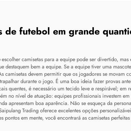
s de futebol em grande quan
e
escolher camisetas para a equipe pode ser divertido, mas 
ue destaquem bem a equipe. Se a equipe tiver uma mascote ou
As camisetas devem permitir que os jogadores se movam co
rapalhar durante o jogo. É uma boa ideia fazer provas ant
is quentes, é necessário um tecido leve e respirável; em r
m no nível de atuação: equipes profissionais investem em c
ainda apresentam boa aparência. Não se esqueça da person
Saipulang Trading oferece excelentes opções personalizáve
es pontos em mente, você encontrará as camisetas perfeitas 