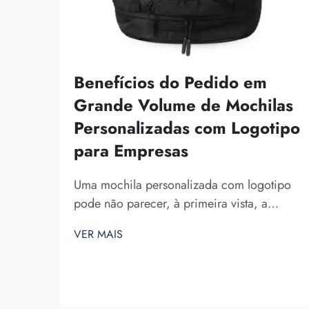
Benefícios do Pedido em
Grande Volume de Mochilas
Personalizadas com Logotipo
para Empresas
Uma mochila personalizada com logotipo
pode não parecer, à primeira vista, a
melhor ideia comercial. No entanto,
VER MAIS
certamente ajuda-o a se destacar. A Fuzhou
Saipulang Trading é uma empresa que
realiza pedidos em grande volume desses
produtos, com o objetivo de criar