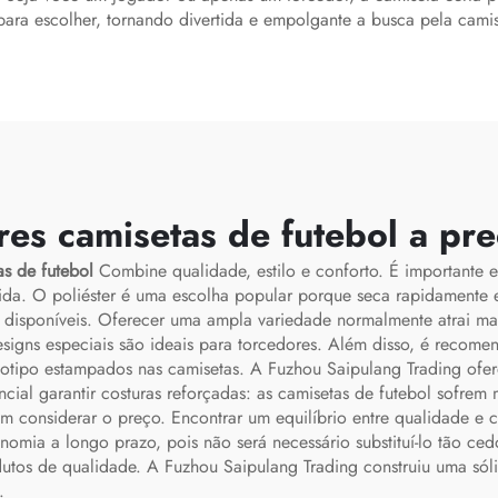
para escolher, tornando divertida e empolgante a busca pela camis
es camisetas de futebol a pre
as de futebol
Combine qualidade, estilo e conforto. É importante en
ida. O poliéster é uma escolha popular porque seca rapidamente
 disponíveis. Oferecer uma ampla variedade normalmente atrai mai
signs especiais são ideais para torcedores. Além disso, é recomen
tipo estampados nas camisetas. A Fuzhou Saipulang Trading ofere
ial garantir costuras reforçadas: as camisetas de futebol sofrem 
considerar o preço. Encontrar um equilíbrio entre qualidade e 
mia a longo prazo, pois não será necessário substituí-lo tão cedo
tos de qualidade. A Fuzhou Saipulang Trading construiu uma sóli
.