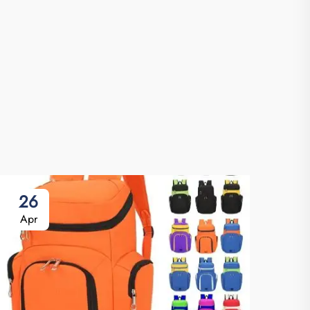
26
0
Apr
Ma