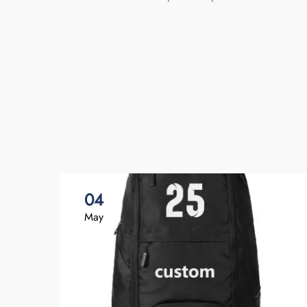
04
May