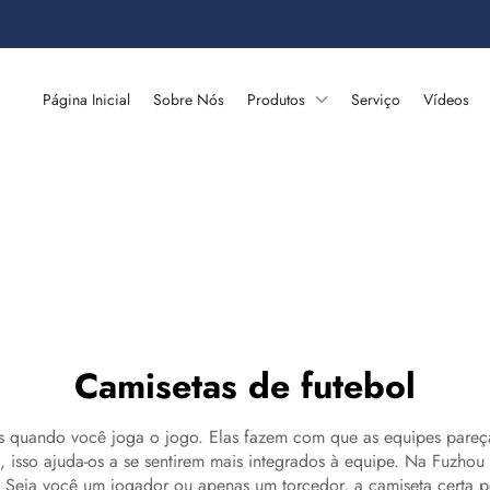
Página Inicial
Sobre Nós
Produtos
Serviço
Vídeos
Camisetas de futebol
es quando você joga o jogo. Elas fazem com que as equipes pare
sso ajuda-os a se sentirem mais integrados à equipe. Na Fuzhou
 Seja você um jogador ou apenas um torcedor, a camiseta certa pod