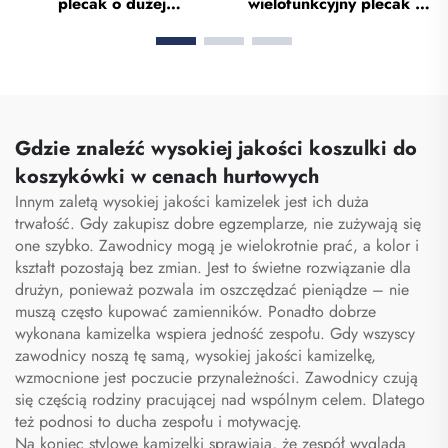
plecak o dużej
wielofunkcyjny plecak o
pojemności – torba
dużej pojemności do
sportowa do siłowni dla
sportu i siłowni dla kobiet
kobiet i mężczyzn,
i mężczyzn,
wodoodporna, z
wodoodporny, z
przestrzenią na buty,
przestrzenią na buty,
torba podróżna typu
torba typu duffel do
Gdzie znaleźć wysokiej jakości koszulki do
duffel
podróży i aktywności na
koszykówki w cenach hurtowych
otwartym powietrzu
Innym zaletą wysokiej jakości kamizelek jest ich duża
trwałość. Gdy zakupisz dobre egzemplarze, nie zużywają się
one szybko. Zawodnicy mogą je wielokrotnie prać, a kolor i
kształt pozostają bez zmian. Jest to świetne rozwiązanie dla
drużyn, ponieważ pozwala im oszczędzać pieniądze – nie
muszą często kupować zamienników. Ponadto dobrze
wykonana kamizelka wspiera jedność zespołu. Gdy wszyscy
zawodnicy noszą tę samą, wysokiej jakości kamizelkę,
wzmocnione jest poczucie przynależności. Zawodnicy czują
się częścią rodziny pracującej nad wspólnym celem. Dlatego
też podnosi to ducha zespołu i motywację.
Na koniec stylowe kamizelki sprawiają, że zespół wygląda