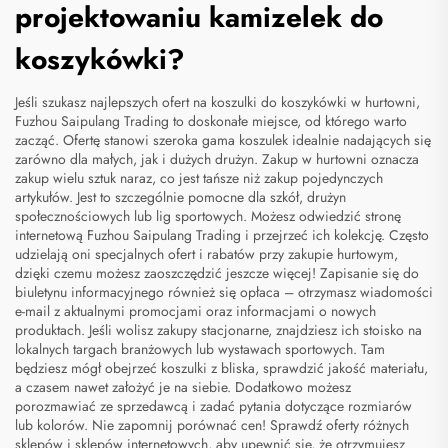
projektowaniu kamizelek do
koszykówki?
Jeśli szukasz najlepszych ofert na koszulki do koszykówki w hurtowni,
Fuzhou Saipulang Trading to doskonałe miejsce, od którego warto
zacząć. Ofertę stanowi szeroka gama koszulek idealnie nadających się
zarówno dla małych, jak i dużych drużyn. Zakup w hurtowni oznacza
zakup wielu sztuk naraz, co jest tańsze niż zakup pojedynczych
artykułów. Jest to szczególnie pomocne dla szkół, drużyn
społecznościowych lub lig sportowych. Możesz odwiedzić stronę
internetową Fuzhou Saipulang Trading i przejrzeć ich kolekcję. Często
udzielają oni specjalnych ofert i rabatów przy zakupie hurtowym,
dzięki czemu możesz zaoszczędzić jeszcze więcej! Zapisanie się do
biuletynu informacyjnego również się opłaca – otrzymasz wiadomości
e-mail z aktualnymi promocjami oraz informacjami o nowych
produktach. Jeśli wolisz zakupy stacjonarne, znajdziesz ich stoisko na
lokalnych targach branżowych lub wystawach sportowych. Tam
będziesz mógł obejrzeć koszulki z bliska, sprawdzić jakość materiału,
a czasem nawet założyć je na siebie. Dodatkowo możesz
porozmawiać ze sprzedawcą i zadać pytania dotyczące rozmiarów
lub kolorów. Nie zapomnij porównać cen! Sprawdź oferty różnych
sklepów i sklepów internetowych, aby upewnić się, że otrzymujesz