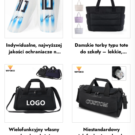
Indywidualne, najwyższej
Damskie torby typu tote
jakości ochraniacze na
do szkoły – lekkie,
piszczel do piłki nożnej,
przeznaczone na
ochraniacze na piszczel
wycieczki i wypoczynek
do piłki nożnej, ochrona
na otwartym powietrzu,
na nogi, ochraniacze na
miękkie torebki ręczne do
piszczel do piłki nożnej
biura, wodoodporne
torby typu tote z poliestru
Wielofunkcyjny własny
Niestandardowy