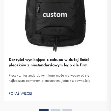
Korzyści wynikające z zakupu w dużej ilości
plecaków z niestandardowym logo dla firm
Plecak z niestandardowym logo może nie wydawać się
najlepszym pomysłem biznesowym. Jednak z pewnością
pomaga on wyróżnić się spośród konkurencji. Fuzhou
Saipulang Trading to firma, która realizuje masowe zamówienia
POKAŻ WIĘCEJ
takich plecaków w celu budowania świadomości marki. Wiesz,
kiedy ...