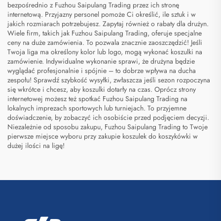
bezpośrednio z Fuzhou Saipulang Trading przez ich stronę
internetową. Przyjazny personel pomoże Ci określić, ile sztuk i w
jakich rozmiarach potrzebujesz. Zapytaj również o rabaty dla drużyn.
Wiele firm, takich jak Fuzhou Saipulang Trading, oferuje specjalne
ceny na duże zamówienia. To pozwala znacznie zaoszczędzić! Jeśli
Twoja liga ma określony kolor lub logo, mogą wykonać koszulki na
zamówienie. Indywidualne wykonanie sprawi, że drużyna będzie
wyglądać profesjonalnie i spójnie – to dobrze wpływa na ducha
zespołu! Sprawdź szybkość wysyłki, zwłaszcza jeśli sezon rozpoczyna
się wkrótce i chcesz, aby koszulki dotarły na czas. Oprócz strony
internetowej możesz też spotkać Fuzhou Saipulang Trading na
lokalnych imprezach sportowych lub turniejach. To przyjemne
doświadczenie, by zobaczyć ich osobiście przed podjęciem decyzji.
Niezależnie od sposobu zakupu, Fuzhou Saipulang Trading to Twoje
pierwsze miejsce wyboru przy zakupie koszulek do koszykówki w
dużej ilości na ligę!