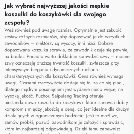
sublimacyjne koszulki
piłkarskie, stroje
Jak wybrać najwyższej jakości męskie
piłkarskie
piłkarskie
koszulki do koszykówki dla swojego
zespołu?
Weź również pod uwagę rozmiar. Optymalnie jest zakupić
zestaw różnych rozmiarów, aby dopasować je do wszystkich
zawodników – niektórzy są wysocy, inni niżsi. Dobrze
dopasowana koszulka sprawia, że zawodnik czuje się pewniej
na boisku. Ponadto warto dokładnie sprawdzić szwy – mocne
szwy oznaczają dłuższą trwałość koszulki, zwłaszcza przy
intensywnym bieganiu i dynamicznych ruchach
charakterystycznych dla koszykówki. Cena również wymaga
uwagi. Czasami rzeczywiście dostaje się to, za co się płaci,
dlatego mądrym posunięciem jest wydanie nieco więcej na
wysoką jakość. Fuzhou Saipulang Trading oferuje
niestandardowa koszulka do koszykówki
które stanowią dobry
kompromis między jakością a ceną, co jest idealne dla drużyn
działających w ograniczonym budżecie. Jeśli to możliwe,
zamów próbki, pozwól zawodnikom je założyć i sprawdzić,
które im najbardziej odpowiadają. Dzięki temu zapewnisz