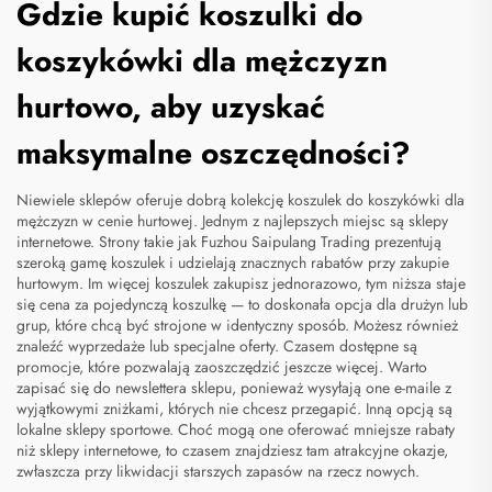
Gdzie kupić koszulki do
koszykówki dla mężczyzn
hurtowo, aby uzyskać
maksymalne oszczędności?
Niewiele sklepów oferuje dobrą kolekcję koszulek do koszykówki dla
mężczyzn w cenie hurtowej. Jednym z najlepszych miejsc są sklepy
internetowe. Strony takie jak Fuzhou Saipulang Trading prezentują
szeroką gamę koszulek i udzielają znacznych rabatów przy zakupie
hurtowym. Im więcej koszulek zakupisz jednorazowo, tym niższa staje
się cena za pojedynczą koszulkę — to doskonała opcja dla drużyn lub
grup, które chcą być strojone w identyczny sposób. Możesz również
znaleźć wyprzedaże lub specjalne oferty. Czasem dostępne są
promocje, które pozwalają zaoszczędzić jeszcze więcej. Warto
zapisać się do newslettera sklepu, ponieważ wysyłają one e-maile z
wyjątkowymi zniżkami, których nie chcesz przegapić. Inną opcją są
lokalne sklepy sportowe. Choć mogą one oferować mniejsze rabaty
niż sklepy internetowe, to czasem znajdziesz tam atrakcyjne okazje,
zwłaszcza przy likwidacji starszych zapasów na rzecz nowych.