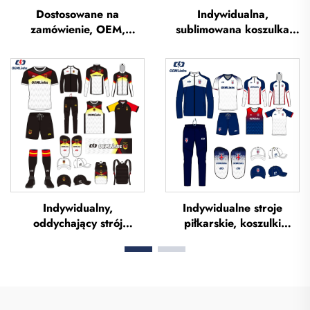
Dostosowane na
Indywidualna,
zamówienie, OEM,
sublimowana koszulka
oddychające koszulki
piłkarska, koszulka
piłkarskie z sublimacją,
drużyny piłkarskiej,
koszulki drużynowe do
koszulki piłkarskie,
piłki nożnej, odzież
uniform piłkarski,
piłkarska, koszulki
koszulka piłkarska,
futbolowe,
odzież piłkarska,
niestandardowe koszulki
koszulka piłkarska
piłkarskie
Indywidualny,
Indywidualne stroje
oddychający strój
piłkarskie, koszulki
piłkarski – pełny zestaw,
piłkarskie, zestaw strojów
uniform piłkarski,
jednolitych dla Tajlandii,
koszulka piłkarska,
kombinezon treningowy
zestaw piłkarski,
do piłki nożnej,
uniformy, zestawy,
sublimowane koszulki