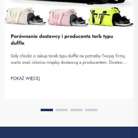
Porównanie dostawcy i producenta torb typu
duffle
Gdy chodzi o zakup toreb typu duffle na potrzeby Twojej firmy,
warto znać różnice między dostawcą a producentem. Dostawcy
to firmy sprzedające towary, podczas gdy producenci je
wytwarzają. Fuzhou Saipulang Trading to dobry wybór dla firm
POKAŻ WIĘCEJ
chcących q...