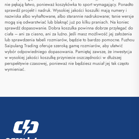
nie pękają łatwo, ponieważ koszykówka to sport wymagający. Ponadto
sprawdź projekt i nadruk. Wysokiej jakości koszulki mają numery i
nazwiska albo wyhaftowane, albo starannie nadrukowane; tanie wersje
mogą się odwarstwiać lub blaknąć już po kilku praniach. Na koniec
sprawdź dopasowanie. Dobra koszulka powinna dobrze przylegać do
ciała – ani za ciasno, ani za luźno. Jeśli masz możliwość jej założenia
lub sprawdzenia tabeli rozmiarów, będzie to bardzo pomocne. Fuzhou
Saipulang Trading oferuje szeroką gamę rozmiarów, aby ułatwić
wybór odpowiedniego dopasowania. Pamiętaj zawsze, że inwestycja
w wysokiej jakości koszulkę przyniesie oszczędności w dłuższej
perspektywie czasowej, ponieważ nie będziesz musiał jej tak często
wymieniać.